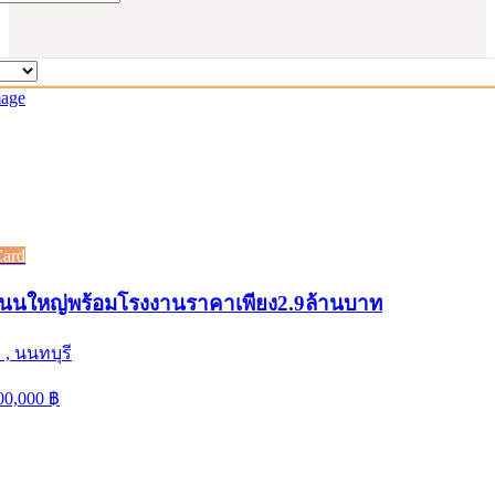
Card
ดถนนใหญ่พร้อมโรงงานราคาเพียง2.9ล้านบาท
, นนทบุรี
00,000
฿