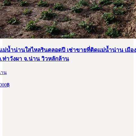
ิดแม่น้ำน่านใสไหลรินตลอดปี เช่าขายที่ติดแม่น้ำน่าน เมือ
 อ.ท่าวังผา จ.น่าน วิวหลักล้าน
น่าน
000
฿