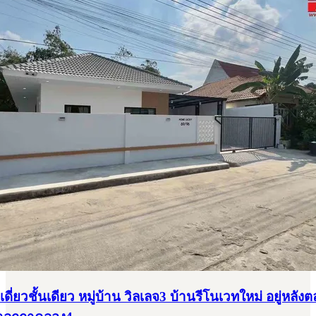
ดี่ยวชั้นเดียว หมู่บ้าน วิลเลจ3 บ้านรีโนเวทใหม่ อยู่หลั