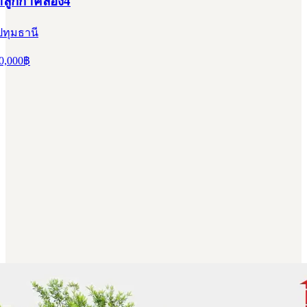
ำลูกกาคลอง4
ปทุมธานี
0,000
฿