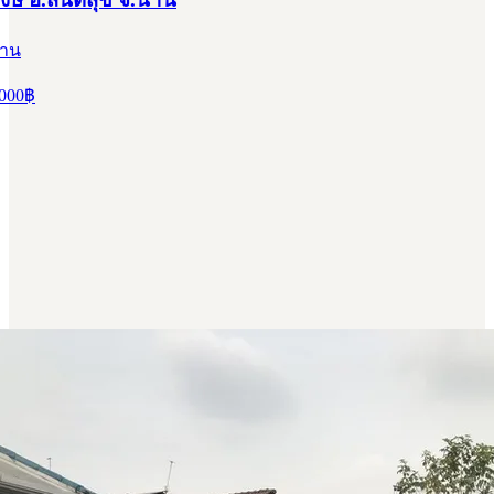
่าน
000
฿