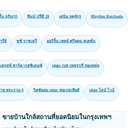
่น จรัญฯ3
พินน์ ปรีดี 20
เดนิม จตุจักร
Rhythm Ratchada
ารีย์
ชูช์ ราชเทวี
ออริจิ้น เพลย์ ศรีอุดม สเตชั่น
เครสท์ พาร์ค เรสซิเดนซ์
เดอะ เบส เพชรบุรี-ทองหล่อ
าย พระราม 4
วิสซ์ดอม เดอะ ฟอเรสเทียส์
เดอะ ไลน์ ไวบ์
ขายบ้านใกล้สถานที่ยอดนิยมในกรุงเทพฯ