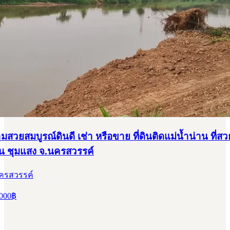
ามสวยสมบูรณ์ดินดี เช่า หรือขาย ที่ดินติดแม่น้ำน่าน ที่สว
าน ชุมแสง จ.นครสวรรค์
นครสวรรค์
000
฿