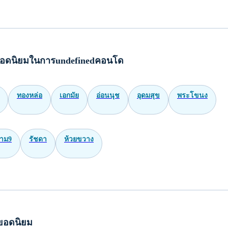
อดนิยมในการundefinedคอนโด
ทองหล่อ
เอกมัย
อ่อนนุช
อุดมสุข
พระโขนง
าม9
รัชดา
ห้วยขวาง
ยอดนิยม