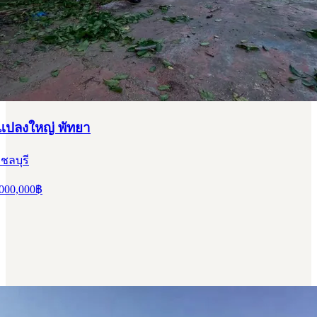
นแปลงใหญ่ พัทยา
ชลบุรี
000,000
฿