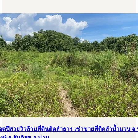
อดปีสวยวิวล้านที่ดินติดลำธาร เช่าขายที่ติดลำน้ำมวบ จ.
งษ์ อ.สันติสุข จ.น่าน