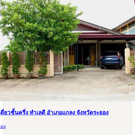
ี่ยวชั้นครึ่ง ทำเลดี อำเภอแกลง จังหวัดระยอง
ยอง