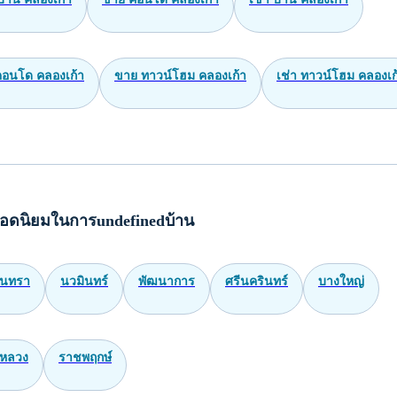
คอนโด คลองเก้า
ขาย ทาวน์โฮม คลองเก้า
เช่า ทาวน์โฮม คลองเก
อดนิยมในการundefinedบ้าน
ินทรา
นวมินทร์
พัฒนาการ
ศรีนครินทร์
บางใหญ่
หลวง
ราชพฤกษ์