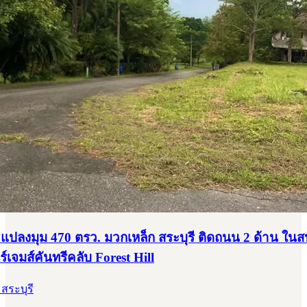
น แปลงมุม 470 ตรว. มวกเหล็ก สระบุรี ติดถนน 2 ด้าน ใน
์เจมส์คันทรีคลับ Forest Hill
 สระบุรี