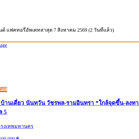
นด์ แฟคทอรี่
อัพเดทล่าสุด
7 สิงหาคม 2569 (2 วันที่แล้ว)
Card
บ้านเดี่ยว นันทวัน วัชรพล-รามอินทรา *ใกล้จุดขึ้น-ลงท
ล 5
 กรุงเทพมหานคร
500,000
฿