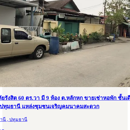
ยรังสิต 60 ตร.วา มี 9 ห้อง ต.หลักหก ขายเช่าหอพัก ชั้นเด
จ.ปทุมธานี แหล่งชุมชนเจริญคมนาคมสะดวก
านี , ปทุมธานี