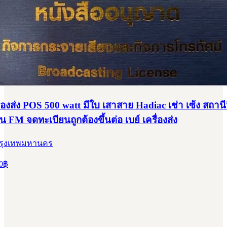
องส่ง POS 500 watt มีใบ เสาสาย Hadiac เช่า เซ้ง สถานีว
น FM จดทะเบียนถูกต้องขึ้นต่อ เบย์ เครื่องส่ง
กรุงเทพมหานคร
0
฿