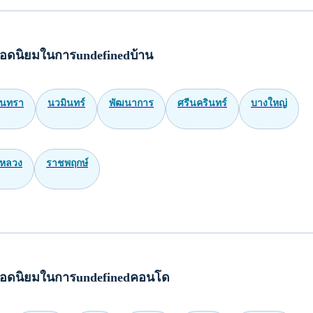
อดนิยมในการundefinedบ้าน
ินทรา
นวมินทร์
พัฒนาการ
ศรีนครินทร์
บางใหญ่
หลวง
ราชพฤกษ์
อดนิยมในการundefinedคอนโด