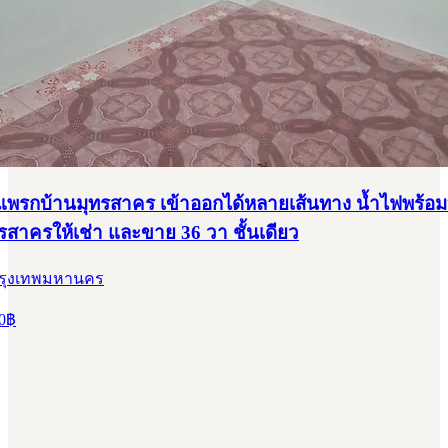
พรกบ้านมุทรสาคร เข้าออกได้หลายเส้นทาง น้ำไฟพร้อมบ
ทรสาครให้เช่า และขาย 36 วา ชั้นเดียว
กรุงเทพมหานคร
0
฿