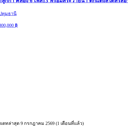
ำลูกกา คลอง 6 เฟส13 พร้อมสระว่ายน้ำ ตกแต่งสไตล์รีสอร
ปทุมธานี
800,000
฿
พเดทล่าสุด
9 กรกฎาคม 2569 (1 เดือนที่แล้ว)