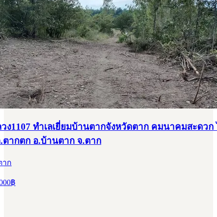
วง1107 ทำเลเยี่ยมบ้านตากจังหวัดตาก คมนาคมสะดวก 
.ตากตก อ.บ้านตาก จ.ตาก
 ตาก
000
฿