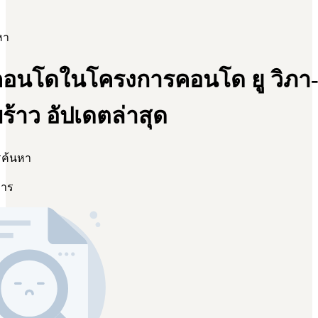
หา
อนโดในโครงการคอนโด ยู วิภา
้าว อัปเดตล่าสุด
รค้นหา
การ