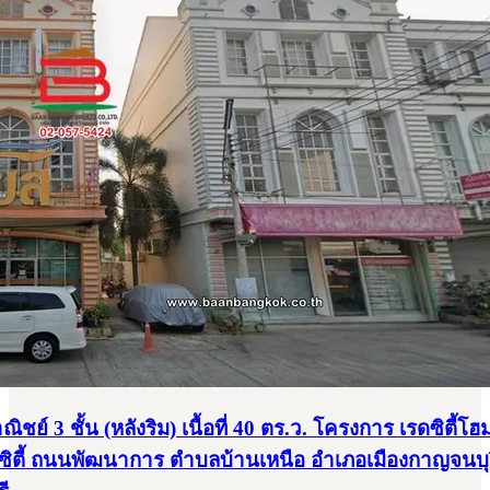
ชย์ 3 ชั้น (หลังริม) เนื้อที่ 40 ตร.ว. โครงการ เรดซิตี้โฮม
ิตี้ ถนนพัฒนาการ ตำบลบ้านเหนือ อำเภอเมืองกาญจนบุร