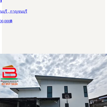
ี
บุรี , กาญจนบุรี
00,000
฿