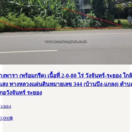
ยางพารา (พร้อมกรีด) เนื้อที่ 2-0-80 ไร่ วังจันทร์-ระยอง ใ
แสง ทางหลวงแผ่นดินหมายเลข 344 (บ้านบึง-แกลง) ตำ
เภอวังจันทร์ ระยอง
 ระยอง
0,000
฿