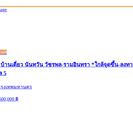
Card
บ้านเดี่ยว นันทวัน วัชรพล-รามอินทรา *ใกล้จุดขึ้น-ลงท
ล 5
 กรุงเทพมหานคร
500,000
฿