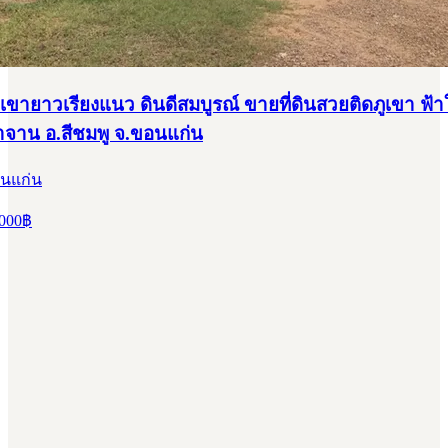
อกเขายาวเรียงแนว ดินดีสมบูรณ์ ขายที่ดินสวยติดภูเขา ฟ้า
าจาน อ.สีชมพู จ.ขอนแก่น
อนแก่น
000
฿