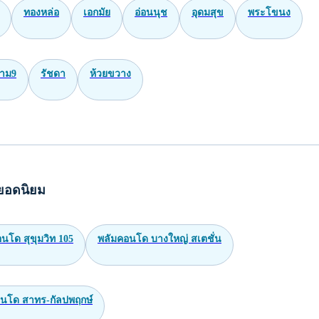
ทองหล่อ
เอกมัย
อ่อนนุช
อุดมสุข
พระโขนง
าม9
รัชดา
ห้วยขวาง
ยอดนิยม
นโด สุขุมวิท 105
พลัมคอนโด บางใหญ่ สเตชั่น
อนโด สาทร-กัลปพฤกษ์