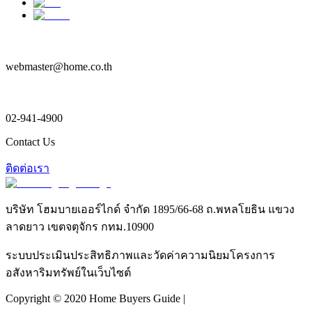
webmaster@home.co.th
02-941-4900
Contact Us
ติดต่อเรา
บริษัท โฮมบายเออร์ไกด์ จำกัด 1895/66-68 ถ.พหลโยธิน แขวง
ลาดยาว เขตจตุจักร กทม.10900
ระบบประเมินประสิทธิภาพและวัดค่าความนิยมโครงการ
อสังหาริมทรัพย์ในเว็บไซต์
Copyright © 2020 Home Buyers Guide |