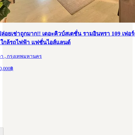
่อยเช่าถูกมาก!! เดอะคิวบ์สเตชั่น รามอินทรา 109 เฟอร
ใกล้รถไฟฟ้า แฟชั่นไอส์แลนด์
า , กรุงเทพมหานคร
0,000
฿