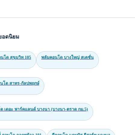
ยอดนิยม
นโด สุขุมวิท 105
พลัมคอนโด บางใหญ่ สเตชั่น
อนโด สาทร-กัลปพฤกษ์
ด เดอะ พาร์คแลนด์ บางนา (บางนา-ตราด กม.5)