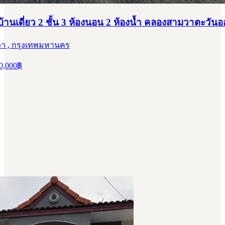
้านเดี่ยว 2 ชั้น 3 ห้องนอน 2 ห้องน้ำ คลองสามวาตะวัน
า , กรุงเทพมหานคร
0,000
฿