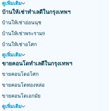
ดูเพิ่มเติม
บ้านให้เช่าทำเลดีในกรุงเทพฯ
บ้านให้เช่าอ่อนนุช
บ้านให้เช่าพระราม9
บ้านให้เช่าอโศก
ดูเพิ่มเติม
ขายคอนโดทำเลดีในกรุงเทพฯ
ขายคอนโดอโศก
ขายคอนโดทองหล่อ
ขายคอนโดเอกมัย
ดูเพิ่มเติม