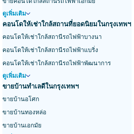
ขายคอนโดใกล้สถานีรถไฟฟ้าเอกมัย
ดูเพิ่มเติม
คอนโดให้เช่าใกล้สถานที่ยอดนิยมในกรุงเทพฯ
คอนโดให้เช่าใกล้สถานีรถไฟฟ้าบางนา
คอนโดให้เช่าใกล้สถานีรถไฟฟ้าแบริ่ง
คอนโดให้เช่าใกล้สถานีรถไฟฟ้าพัฒนาการ
ดูเพิ่มเติม
ขายบ้านทำเลดีในกรุงเทพฯ
ขายบ้านอโศก
ขายบ้านทองหล่อ
ขายบ้านเอกมัย