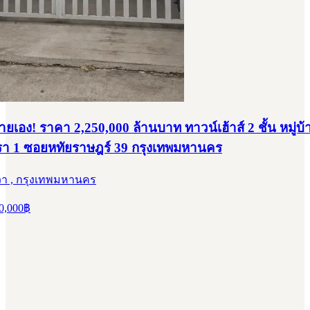
ยเอง! ราคา 2,250,000 ล้านบาท ทาวน์เฮ้าส์ 2 ชั้น หมู่บ้า
า 1 ซอยหทัยราษฎร์ 39 กรุงเทพมหานคร
า , กรุงเทพมหานคร
0,000
฿