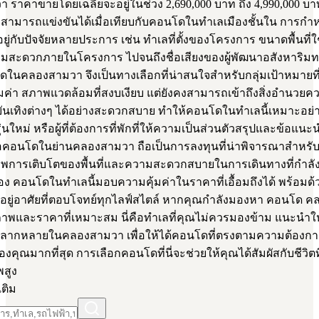
ราคาขายโดยเฉลี่ยจะอยู่ในช่วง 2,690,000 บาท ถึง 4,990,000 บาท 
ี่สามารถแข่งขันได้เมื่อเทียบกับคอนโดในทำเลเมืองชั้นใน การกำ
นอยู่กับปัจจัยหลายประการ เช่น ทำเลที่ตั้งของโครงการ ขนาดพื้นที่ใช
สะดวกภายในโครงการ ไปจนถึงชื่อเสียงของผู้พัฒนาอสังหาริมทร
ดในคลองสามวา จึงเป็นทางเลือกที่น่าสนใจสำหรับกลุ่มเป้าหมายท
มค่า สภาพแวดล้อมที่สงบเงียบ แต่ยังคงสามารถเข้าถึงสิ่งอำนวย
นเทิงต่างๆ ได้อย่างสะดวกสบาย ทำให้คอนโดในทำเลนี้เหมาะอย่าง
่นใหม่ หรือผู้ที่ต้องการที่พักที่ให้ความเป็นส่วนตัวสรุปและข้อแนะ
ื้อคอนโดในย่านคลองสามวา ถือเป็นการลงทุนที่น่าพิจารณาสำหร
าพการเติบโตของพื้นที่และความสะดวกสบายในการเดินทางที่กำลั
ื่อง คอนโดในทำเลนี้มอบความคุ้มค่าในราคาที่เอื้อมถึงได้ พร้อม
ี่อยู่อาศัยที่ตอบโจทย์ทุกไลฟ์สไตล์ หากคุณกำลังมองหา คอนโด 
คุณภาพและราคาที่เหมาะสม นี่คือทำเลที่คุณไม่ควรมองข้าม แนะนำ
ี่หลากหลายในคลองสามวา เพื่อให้ได้คอนโดที่ตรงตามความต้องก
ุณมากที่สุด การเลือกคอนโดที่นี่จะช่วยให้คุณได้สัมผัสกับชีวิตท
พสูง
เติม