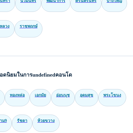
ินทรา
นวมินทร์
พัฒนาการ
ศรีนครินทร์
บางใหญ่
หลวง
ราชพฤกษ์
อดนิยมในการundefinedคอนโด
ทองหล่อ
เอกมัย
อ่อนนุช
อุดมสุข
พระโขนง
าม9
รัชดา
ห้วยขวาง