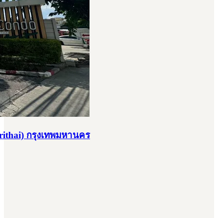
ithai) กรุงเทพมหานคร