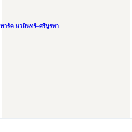
 พาร์ค นวมินทร์–ศรีบูรพา