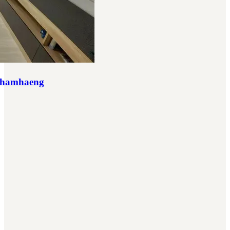
khamhaeng