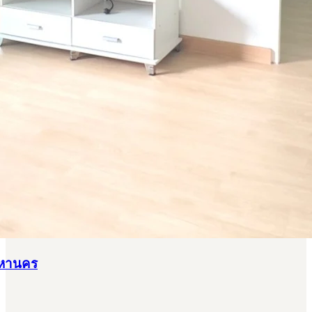
มหานคร