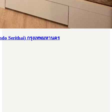
do Serithai) กรุงเทพมหานคร