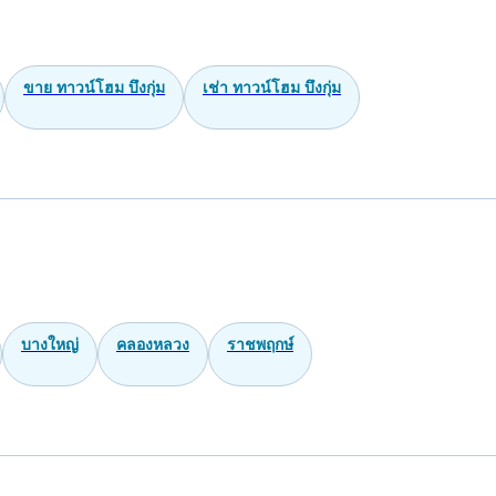
ขาย ทาวน์โฮม บึงกุ่ม
เช่า ทาวน์โฮม บึงกุ่ม
บางใหญ่
คลองหลวง
ราชพฤกษ์