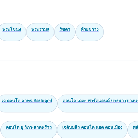
พระโขนง
พระราม9
รัชดา
ห้วยขวาง
เจ คอนโด สาทร-กัลปพฤกษ์
คอนโด เดอะ พาร์คแลนด์ บางนา (บางน
คอนโด ยู วิภา-ลาดพร้าว
เจดับบลิว คอนโด แอด ดอนเมือง
พล