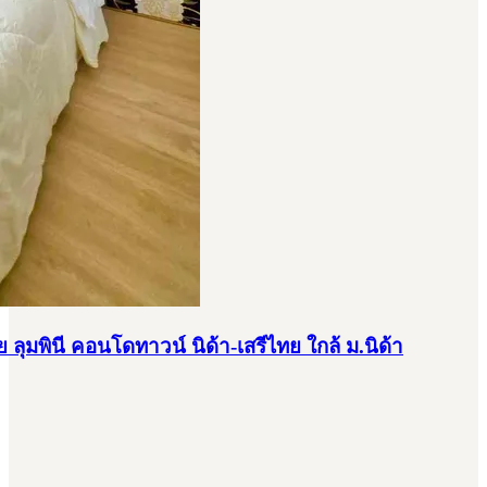
ุมพินี คอนโดทาวน์ นิด้า-เสรีไทย ใกล้ ม.นิด้า