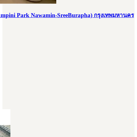
(Lumpini Park Nawamin-SreeBurapha) กรุงเทพมหานคร