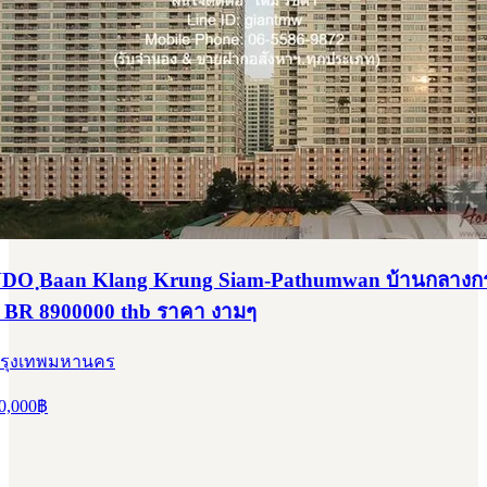
NDO ฺBaan Klang Krung Siam-Pathumwan บ้านกลางกร
2 BR 8900000 thb ราคา งามๆ
 กรุงเทพมหานคร
0,000
฿