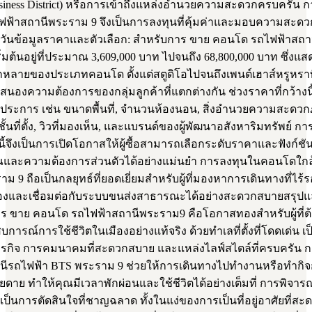
usiness District) หรือการเข้าถึงแหล่งอำนวยความสะดวกครบครัน 
ฟฟ้าสถานีพระราม 9 จึงเป็นการลงทุนที่คุ้มค่าและมอบความสะด
ำวันข้อมูลราคาและตัวเลือก: สำหรับการ ขาย คอนโด รถไฟฟ้าสถ
ริ่มต้นอยู่ที่ประมาณ 3,609,000 บาท ไปจนถึง 68,800,000 บาท ซึ่งแสด
ลายของประเภทคอนโด ตั้งแต่สตูดิโอไปจนถึงเพนต์เฮาส์หรูหรา
สนองความต้องการของกลุ่มลูกค้าที่แตกต่างกัน ช่วงราคาที่กว้างนี
ยประการ เช่น ขนาดพื้นที่, จำนวนห้องนอน, สิ่งอำนวยความสะดว
ั้นที่ตั้ง, วิวที่มองเห็น, และแบรนด์ของผู้พัฒนาอสังหาริมทรัพย์ ก
้จึงเป็นการเปิดโอกาสให้ผู้ซื้อสามารถเลือกระดับราคาและฟังก์ชัน
ละความต้องการส่วนตัวได้อย่างแม่นยำ การลงทุนในคอนโดใกล
ม 9 ถือเป็นกลยุทธ์ที่ยอดเยี่ยมสำหรับผู้ที่มองหาการเดินทางที่ไร้รอ
องและเชื่อมต่อกับระบบขนส่งสาธารณะได้อย่างสะดวกสบายสรุปแ
ร ขาย คอนโด รถไฟฟ้าสถานีพระราม9 คือโอกาสทองสำหรับผู้ที่ต
บการณ์การใช้ชีวิตในเมืองอย่างแท้จริง ด้วยทำเลที่ตั้งที่โดดเด่น เป
ธุรกิจ การคมนาคมที่สะดวกสบาย และแหล่งไลฟ์สไตล์ที่ครบครัน 
นีรถไฟฟ้า BTS พระราม 9 ช่วยให้การเดินทางไปทำงานหรือทำกิ
ง่ายดาย ทำให้คุณมีเวลาพักผ่อนและใช้ชีวิตได้อย่างเต็มที่ การพิ
ึงเป็นการตัดสินใจที่ชาญฉลาด ทั้งในแง่ของการเป็นที่อยู่อาศัยที่ส