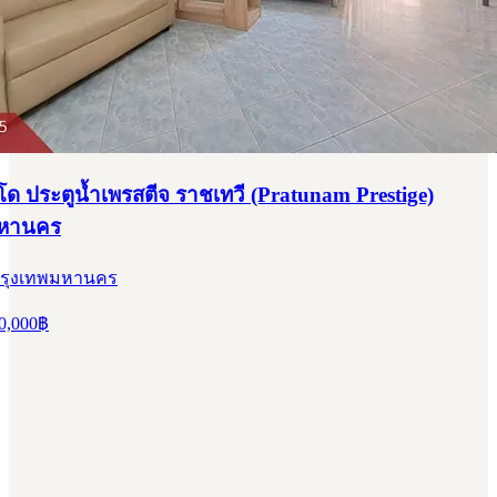
 ประตูน้ำเพรสตีจ ราชเทวี (Pratunam Prestige)
มหานคร
 กรุงเทพมหานคร
0,000
฿