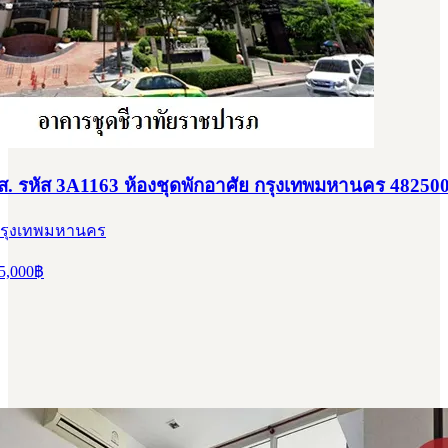
สส. รหัส 3A1163 ห้องชุดพักอาศัย กรุงเทพมหานคร 48250
 กรุงเทพมหานคร
5,000
฿