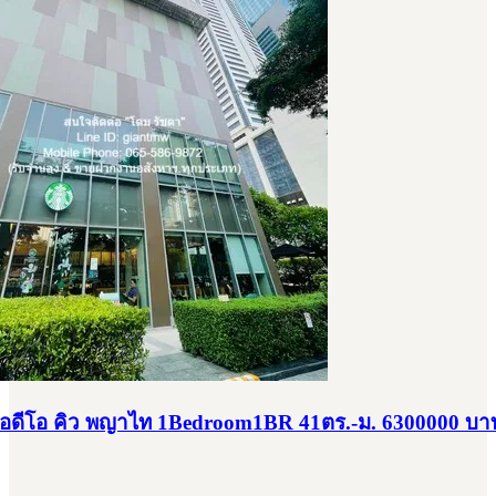
อดีโอ คิว พญาไท 1Bedroom1BR 41ตร.-ม. 6300000 บา