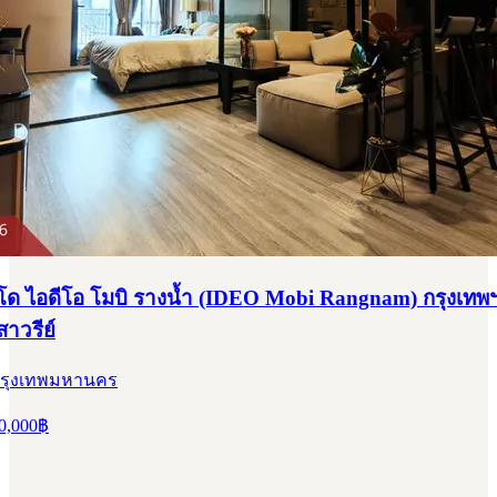
 ไอดีโอ โมบิ รางน้ำ (IDEO Mobi Rangnam) กรุงเทพฯ
าวรีย์
 กรุงเทพมหานคร
0,000
฿