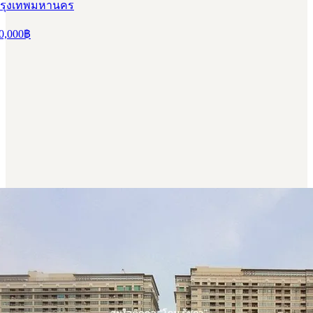
 กรุงเทพมหานคร
0,000
฿