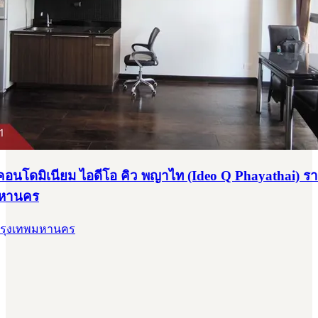
คอนโดมิเนียม ไอดีโอ คิว พญาไท (Ideo Q Phayathai) รา
มหานคร
 กรุงเทพมหานคร