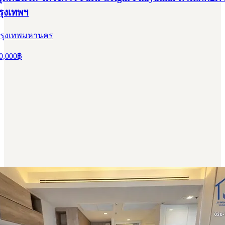
ุงเทพฯ
 กรุงเทพมหานคร
0,000
฿