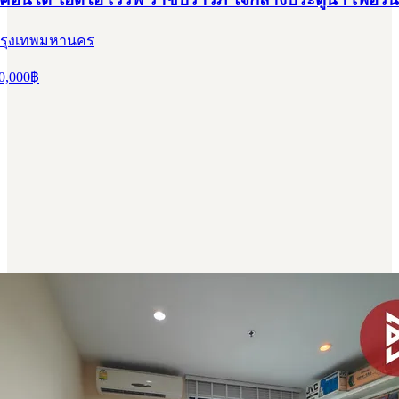
 กรุงเทพมหานคร
0,000
฿