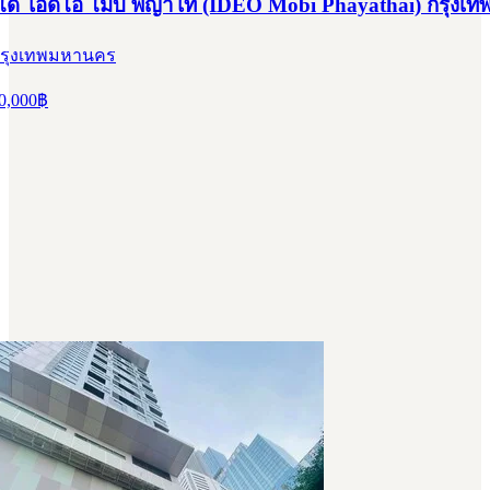
ด ไอดีโอ โมบิ พญาไท (IDEO Mobi Phayathai) กรุงเ
 กรุงเทพมหานคร
0,000
฿