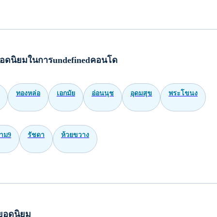
อดนิยมในการundefinedคอนโด
ทองหล่อ
เอกมัย
อ่อนนุช
อุดมสุข
พระโขนง
าม9
รัชดา
ห้วยขวาง
ยอดนิยม