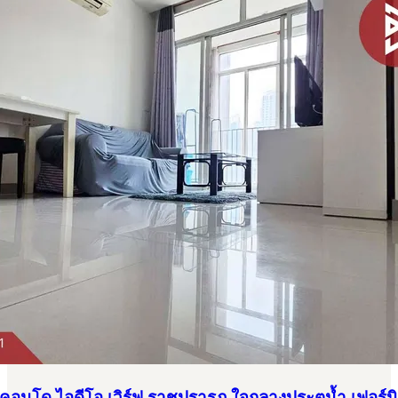
 คอนโด ไอดีโอ เวิร์ฟ ราชปรารภ ใจกลางประตูน้ำ เฟอร์น