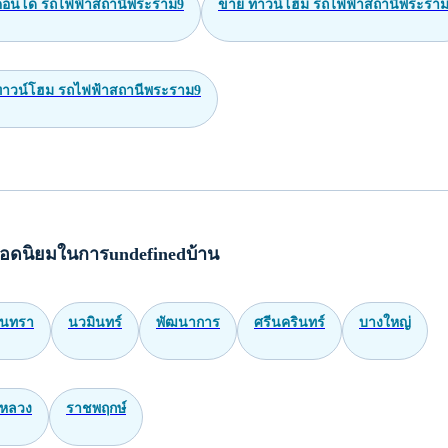
 คอนโด รถไฟฟ้าสถานีพระราม9
ขาย ทาวน์โฮม รถไฟฟ้าสถานีพระรา
 ทาวน์โฮม รถไฟฟ้าสถานีพระราม9
อดนิยมในการundefinedบ้าน
ินทรา
นวมินทร์
พัฒนาการ
ศรีนครินทร์
บางใหญ่
หลวง
ราชพฤกษ์