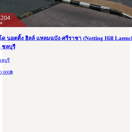
g Hill Laemchabang-Sriracha) ชลบุรี