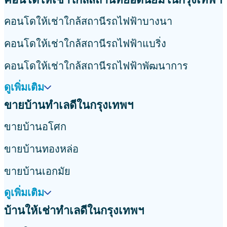
เจ คอนโด สาทร-กัลปพฤกษ์
คอนโด เดอะ พาร์คแลนด์ บางนา (บางน
คอนโด ยู วิภา-ลาดพร้าว
เจดับบลิว คอนโด แอด ดอนเมือง
พล
ขายบ้านใกล้สถานที่ยอดนิยมในกรุงเทพฯ