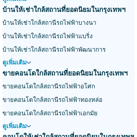
บางใหญ่
คลองหลวง
ราชพฤกษ์
พระโขนง
พระราม9
รัชดา
ห้วยขวาง