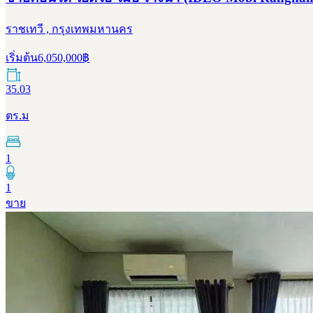
ราชเทวี , กรุงเทพมหานคร
เริ่มต้น
6,050,000
฿
35.03
ตร.ม
1
1
ขาย