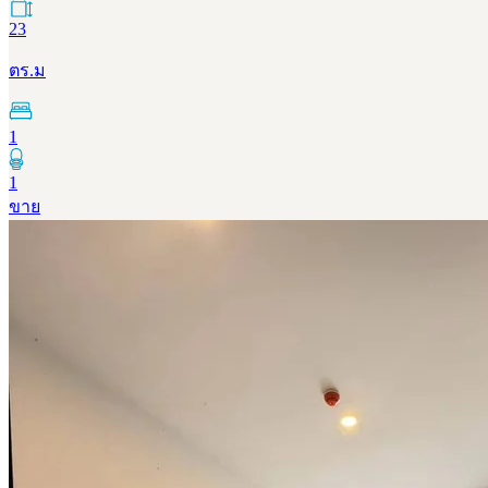
23
ตร.ม
1
1
ขาย