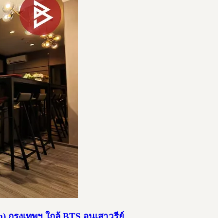
กรุงเทพฯ ใกล้ BTS อนุเสาวรีย์