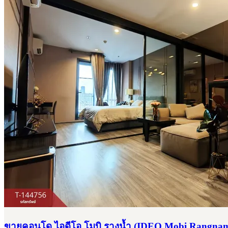
ขายคอนโด ไอดีโอ โมบิ รางน้ำ (IDEO Mobi Rangnam) 