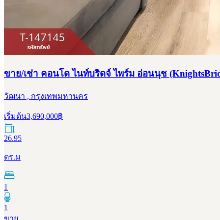
ขาย/เช่า คอนโด ไนท์บริดจ์ ไพร์ม อ่อนนุช (KnightsBri
วัฒนา , กรุงเทพมหานคร
เริ่มต้น
3,690,000
฿
26.95
ตร.ม
1
1
ขาย