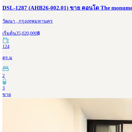
DSL-1287 (AHB26-002.01) ขาย คอนโด The monument T
วัฒนา , กรุงเทพมหานคร
เริ่มต้น
35,020,000
฿
124
ตร.ม
2
3
ขาย