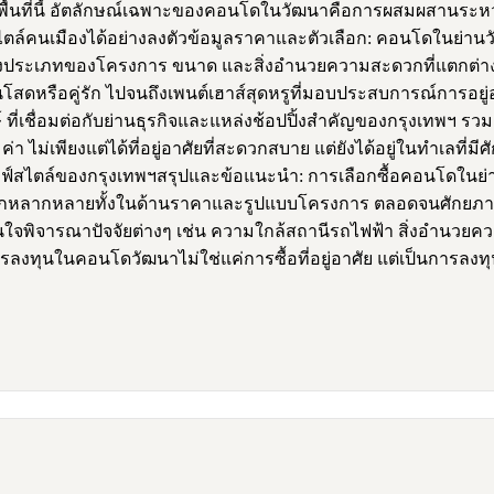
้นที่นี้ อัตลักษณ์เฉพาะของคอนโดในวัฒนาคือการผสมผสานระหว่
ไลฟ์สไตล์คนเมืองได้อย่างลงตัวข้อมูลราคาและตัวเลือก: คอนโดในย
ห็นถึงประเภทของโครงการ ขนาด และสิ่งอำนวยความสะดวกที่แตกต่า
โสดหรือคู่รัก ไปจนถึงเพนต์เฮาส์สุดหรูที่มอบประสบการณ์การอยู่
่เชื่อมต่อกับย่านธุรกิจและแหล่งช้อปปิ้งสำคัญของกรุงเทพฯ รวมถ
ค่า ไม่เพียงแต่ได้ที่อยู่อาศัยที่สะดวกสบาย แต่ยังได้อยู่ในทำเลท
ละไลฟ์สไตล์ของกรุงเทพฯสรุปและข้อแนะนำ: การเลือกซื้อคอนโดในย่
ีตัวเลือกหลากหลายทั้งในด้านราคาและรูปแบบโครงการ ตลอดจนศักย
ที่สนใจพิจารณาปัจจัยต่างๆ เช่น ความใกล้สถานีรถไฟฟ้า สิ่งอำ
ลงทุนในคอนโดวัฒนาไม่ใช่แค่การซื้อที่อยู่อาศัย แต่เป็นการล