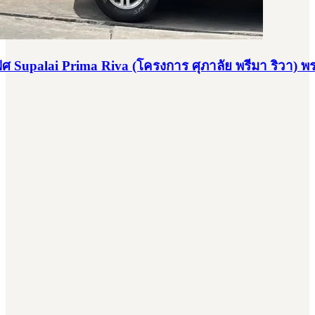
ศ Supalai Prima Riva (โครงการ ศุภาลัย พรีมา ริวา) 