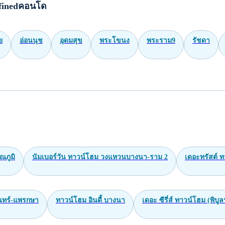
finedคอนโด
ย
อ่อนนุช
อุดมสุข
พระโขนง
พระราม9
รัชดา
ณภูมิ
นัมเบอร์วัน ทาวน์โฮม วงแหวนบางนา-ราม 2
เดอะทรัสต์ ท
ินทร์-แพรกษา
ทาวน์โฮม อินดี้ บางนา
เดอะ ซีรี่ส์ ทาวน์โฮม (พิบูล