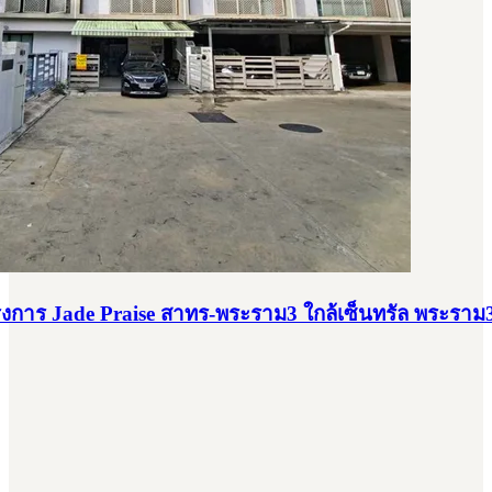
งการ Jade Praise สาทร-พระราม3 ใกล้เซ็นทรัล พระราม