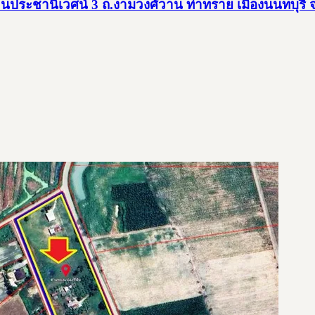
บ้านประชานิเวศน์ 3 ถ.งามวงศ์วาน ท่าทราย เมืองนนทบุรี 