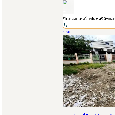
ปิ่นทองแลนด์ แฟคทอรี่
อัพเดท
ขาย