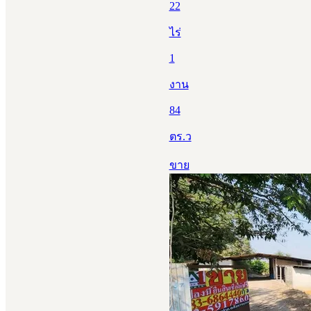
22
ไร่
1
งาน
84
ตร.ว
ขาย