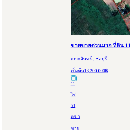
ขายขายด่วนมาก ที่ดิน 11-
เกาะจันทร์ , ชลบุรี
เริ่มต้น
13,200,000
฿
11
ไร่
51
ตร.ว
ขาย