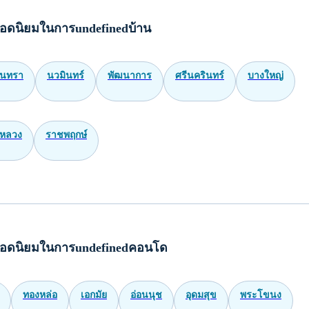
อดนิยมในการundefinedบ้าน
ินทรา
นวมินทร์
พัฒนาการ
ศรีนครินทร์
บางใหญ่
หลวง
ราชพฤกษ์
อดนิยมในการundefinedคอนโด
ทองหล่อ
เอกมัย
อ่อนนุช
อุดมสุข
พระโขนง