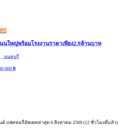
Card
ดถนนใหญ่พร้อมโรงงานราคาเพียง2.9ล้านบาท
, นนทบุรี
00,000
฿
นด์ แฟคทอรี่
อัพเดทล่าสุด
6 สิงหาคม 2569 (12 ชั่วโมงที่แล้ว)