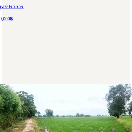
สมุทรปราการ
0,000
฿