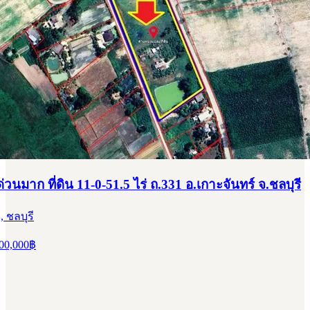
นมาก ที่ดิน 11-0-51.5 ไร่ ถ.331 อ.เกาะจันทร์ จ.ชลบุรี
, ชลบุรี
00,000
฿