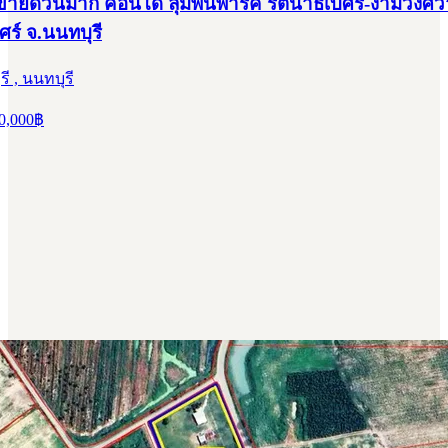
ยด่วนมาก คอนโด ลุมพินีพาร์ค รัตนาธิเบศร์-งามวงศ์
ศร์ จ.นนทบุรี
ี , นนทบุรี
0,000
฿