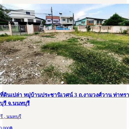
ที่ดินเปล่า หมู่บ้านประชานิเวศน์ 3 ถ.งามวงศ์วาน ท่าทร
ุรี จ.นนทบุรี
ี , นนทบุรี
0,000
฿