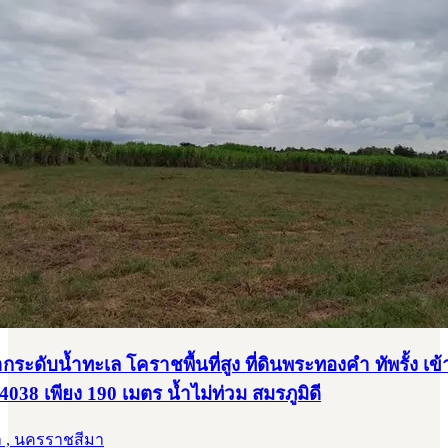
งจากระดับน้ำทะเล โคราชพื้นที่สูง ที่ดินพระทองคำ ทัพรั้ง เข
038 เพียง 190 เมตร น้ำไม่ท่วม สมรภูมิดี
 , นครราชสีมา