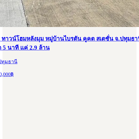
ทาวน์โฮมหลังมุม หมู่บ้านไบรตัน คูคต สเตชั่น จ.ปทุมธาน
5 นาที แค่ 2.9 ล้าน
ปทุมธานี
0,000
฿