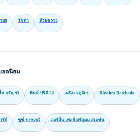
าม9
รัชดา
ห้วยขวาง
ยอดนิยม
่น จรัญฯ3
พินน์ ปรีดี 20
เดนิม จตุจักร
Rhythm Ratchada
ารีย์
ชูช์ ราชเทวี
ออริจิ้น เพลย์ ศรีอุดม สเตชั่น