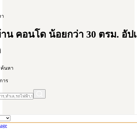
หา
้าน คอนโด น้อยกว่า 30 ตรม. อัป
ด
รค้นหา
ยการ