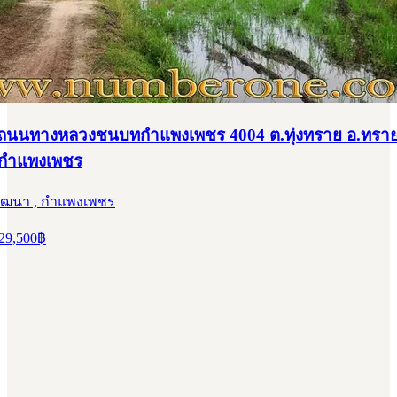
ินถนนทางหลวงชนบทกำแพงเพชร 4004 ต.ทุ่งทราย อ.ทรา
.กำแพงเพชร
ัฒนา , กำแพงเพชร
29,500
฿