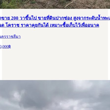
ขาย 200 วาขึ้นไป ขายที่ดินปากช่อง สูงจากระดับน้ำทะ
ด โคราช ราคาคุยกันได้ เหมาะซื้อเก็บไว้เพื่ออนาค
 นครราชสีมา
0,000
฿