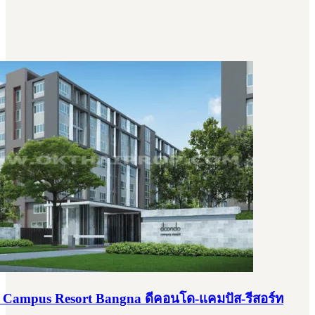
Campus Resort Bangna ดีคอนโด-แคมปัส-รีสอร์ท