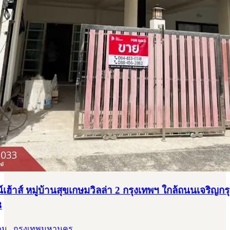
ฮ้าส์ หมู่บ้านสุขเกษมวิลล่า 2 กรุงเทพฯ ใกล้ถนนเจริญกรุ
3
ม , กรุงเทพมหานคร