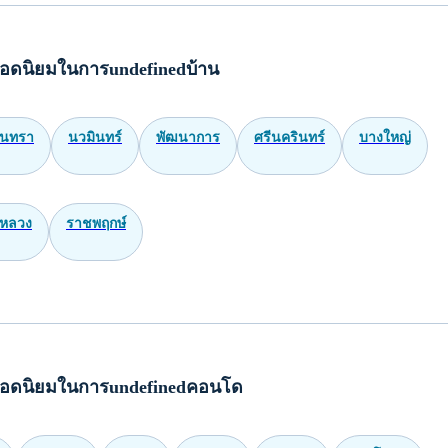
อดนิยมในการundefinedบ้าน
ินทรา
นวมินทร์
พัฒนาการ
ศรีนครินทร์
บางใหญ่
หลวง
ราชพฤกษ์
อดนิยมในการundefinedคอนโด