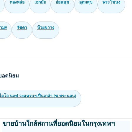
ทองหล่อ
เอกมัย
อ่อนนุช
อุดมสุข
พระโขนง
าม9
รัชดา
ห้วยขวาง
ยอดนิยม
 ไลโอ นอฟ วงแหวนฯ-ปิ่นเกล้า (ซ.พระนอน)
ขายบ้านใกล้สถานที่ยอดนิยมในกรุงเทพฯ