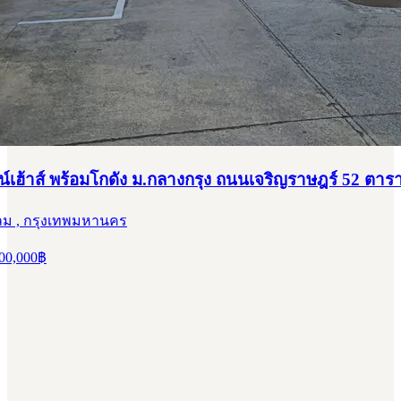
์เฮ้าส์ พร้อมโกดัง ม.กลางกรุง ถนนเจริญราษฎร์ 52 ตาร
ม , กรุงเทพมหานคร
00,000
฿