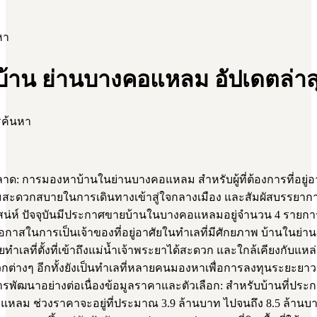
หา
บ้าน ย่านบางคอแหลม อัปเดตล่าส
รค้นหา
ด: การมองหาบ้านในย่านบางคอแหลม สำหรับผู้ที่ต้องการที่อยู่อา
ะดวกสบายในการเดินทางเข้าสู่ใจกลางเมือง และสัมผัสบรรยาก
มีเสน่ห์ ปัจจุบันมีประกาศขายบ้านในบางคอแหลมอยู่จำนวน 4 รายก
โอกาสในการเป็นเจ้าของที่อยู่อาศัยในทำเลที่มีศักยภาพ บ้านในย่านน
ยทำเลที่ตั้งที่เข้าถึงแม่น้ำเจ้าพระยาได้สะดวก และใกล้เคียงกับแห
่างๆ อีกทั้งยังเป็นทำเลที่หลายคนมองหาเพื่อการลงทุนระยะยาว 
รพัฒนาอย่างต่อเนื่องข้อมูลราคาและตัวเลือก: สำหรับบ้านที่ปร
แหลม ช่วงราคาจะอยู่ที่ประมาณ 3.9 ล้านบาท ไปจนถึง 8.5 ล้าน