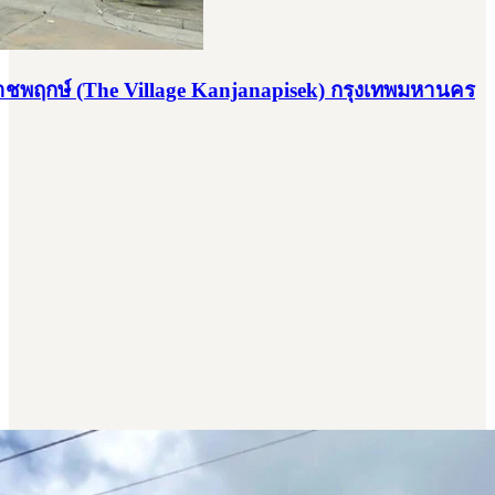
ราชพฤกษ์ (The Village Kanjanapisek) กรุงเทพมหานคร