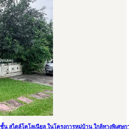
 ชั้น สไตล์โคโลเนียล ในโครงการหมู่บ้าน ใกล้ทางพิเ