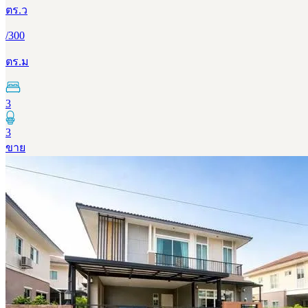
ตร.ว
/
300
ตร.ม
3
3
ขาย