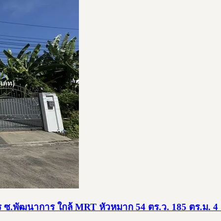
ร ซ.พัฒนาการ ใกล้ MRT หัวหมาก 54 ตร.ว. 185 ตร.ม. 4 