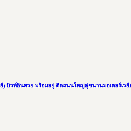
์) บิวท์อินสวย พร้อมอยู่ ติดถนนใหญ่คู่ขนานมอเตอร์เวย์