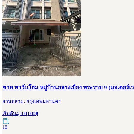
ขาย ทาว์นโฮม หมู่บ้านกลางเมือง พระราม 9 (มอเตอร์เวย
สวนหลวง , กรุงเทพมหานคร
เริ่มต้น
4,100,000
฿
18