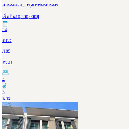
สวนหลวง , กรุงเทพมหานคร
เริ่มต้น
10,500,000
฿
54
ตร.ว
/
185
ตร.ม
4
3
ขาย