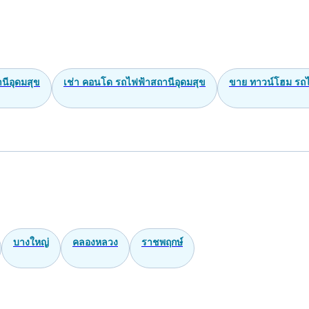
นีอุดมสุข
เช่า คอนโด รถไฟฟ้าสถานีอุดมสุข
ขาย ทาวน์โฮม รถไ
บางใหญ่
คลองหลวง
ราชพฤกษ์