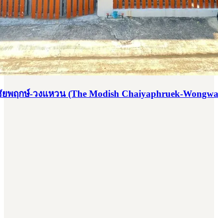
 ชัยพฤกษ์-วงแหวน (The Modish Chaiyaphruek-Wongwae