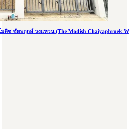
โมดิช ชัยพฤกษ์-วงแหวน (The Modish Chaiyaphruek-W