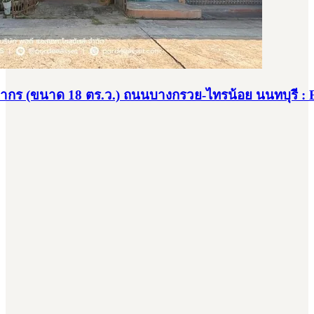
ุภากร (ขนาด 18 ตร.ว.) ถนนบางกรวย-ไทรน้อย นนทบุรี :