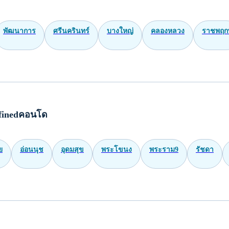
พัฒนาการ
ศรีนครินทร์
บางใหญ่
คลองหลวง
ราชพฤกษ
finedคอนโด
ย
อ่อนนุช
อุดมสุข
พระโขนง
พระราม9
รัชดา