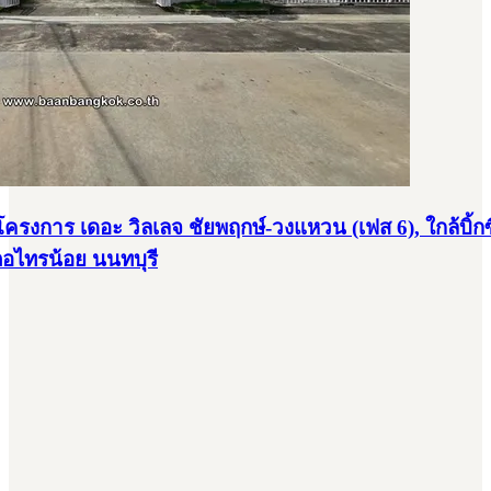
ว. โครงการ เดอะ วิลเลจ ชัยพฤกษ์-วงแหวน (เฟส 6), ใกล้บ
อไทรน้อย นนทบุรี