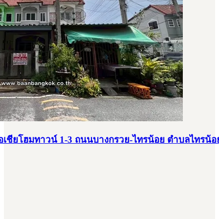
 เอเชียโฮมทาวน์ 1-3 ถนนบางกรวย-ไทรน้อย ตำบลไทรน้อ