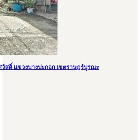
นนสุขสวัสดิ์ แขวงบางปะกอก เขตราษฎร์บูรณะ