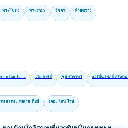
พระโขนง
พระราม9
รัชดา
ห้วยขวาง
ythm Ratchada
เวีย อารีย์
ชูช์ ราชเทวี
ออริจิ้น เพลย์ ศรีอุดม
ซ์ดอม เดอะ ฟอเรสเทียส์
เดอะ ไลน์ ไวบ์