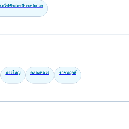
 รถไฟฟ้าสถานีบางปะกอก
บางใหญ่
คลองหลวง
ราชพฤกษ์