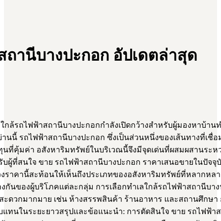
ถานีบางปะกอก อัปเดตล่าสุด
กล้รถไฟฟ้าสถานีบางปะกอกกำลังเปิดกว้างสำหรับผู้มองหาบ้านท
ี้ รถไฟฟ้าสถานีบางปะกอก ซึ่งเป็นส่วนหนึ่งของเส้นทางที่เชื่อมต่
คุ้มค่า อสังหาริมทรัพย์ในบริเวณนี้จึงมีจุดเด่นที่ผสมผสานร
บผู้ที่สนใจ ขาย รถไฟฟ้าสถานีบางปะกอก ราคาเสนอขายในปัจจุบั
ราคานี้สะท้อนให้เห็นถึงประเภทของอสังหาริมทรัพย์ที่หลากหลาย ตั
างกันของผู้บริโภคแต่ละกลุ่ม การเลือกทำเลใกล้รถไฟฟ้าสถานีบา
ะดวกมากมาย เช่น ห้างสรรพสินค้า ร้านอาหาร และสถานศึกษา การล
แทนในระยะยาวสรุปและข้อแนะนำ: การตัดสินใจ ขาย รถไฟฟ้าสถานีบ