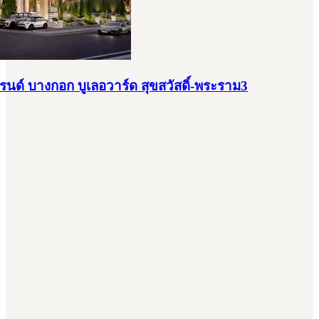
์ บางกอก บูเลอวาร์ด สุขสวัสดิ์-พระราม3