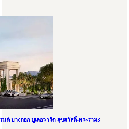
์ บางกอก บูเลอวาร์ด สุขสวัสดิ์-พระราม3