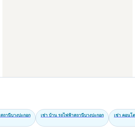
าสถานีบางปะกอก
เช่า บ้าน รถไฟฟ้าสถานีบางปะกอก
เช่า คอนโ