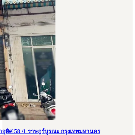
อุทิศ 58 /1 ราษฎร์บูรณะ กรุงเทพมหานคร