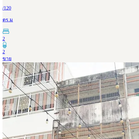
/
120
ตร.ม
2
2
ขาย