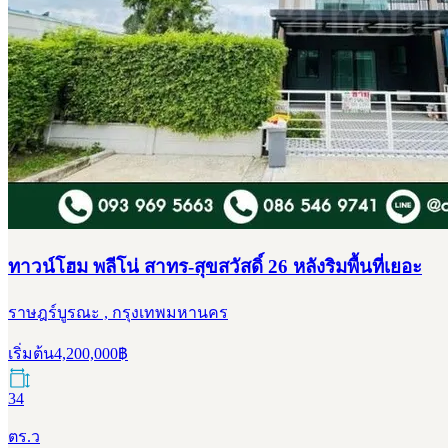
ทาวน์โฮม พลีโน่ สาทร-สุขสวัสดิ์ 26 หลังริมพื้นที่เยอะ
ราษฎร์บูรณะ , กรุงเทพมหานคร
เริ่มต้น
4,200,000
฿
34
ตร.ว