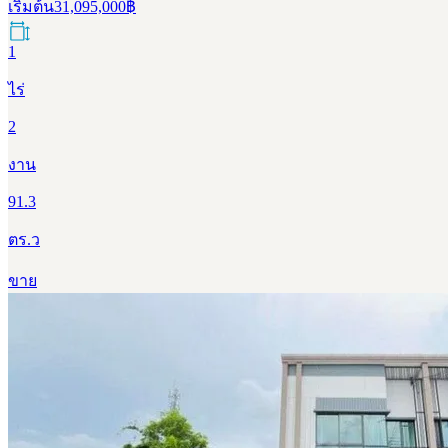
เริ่มต้น
31,095,000
฿
1
ไร่
2
งาน
91.3
ตร.ว
ขาย