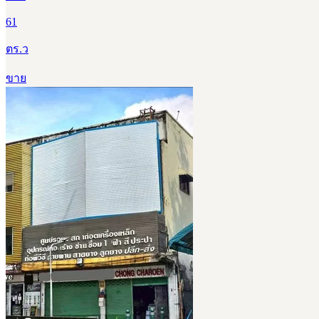
61
ตร.ว
ขาย