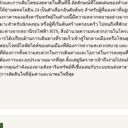
กคักและการเติบโตของตลาดในพื้นที่นี้ อัตลักษณ์ที่โดดเด่นขอ
้ย่านพหลโยธิน 24 เป็นตัวเลือกอันดับต้นๆ สำหรับผู้ที่มองหาที่
ช่วงราคาของอสังหาริมทรัพย์ในทำเลนี้มีความหลากหลายอย่างมาก โ
ี่เหมาะสำหรับนักลงทุน หรือผู้ที่เริ่มต้นสร้างครอบครัว ไปจนถึง
้แก่ ระยะห่างจากสถานีรถไฟฟ้า BTS, สิ่งอำนวยความสะดวกภายในโ
ด้เปรียบด้านการเดินทางที่รวดเร็วเข้าสู่ใจกลางเมืองหรือโซนธุ
ึงตอบโจทย์ไลฟ์สไตล์ของคนเมืองที่ต้องการความสะดวกสบาย แล
่ต้องการทั้งความสะดวกในการเดินทางและโอกาสในการลงทุนที่ดีเยี
้องการและงบประมาณมากที่สุด ตั้งแต่ยูนิตราคาเข้าถึงง่ายไปจนถึ
ากคุณกำลังมองหาอสังหาริมทรัพย์ที่เชื่อมต่อกับระบบขนส่งสาธา
รตัดสินใจที่คุ้มค่าและน่าพอใจที่สุด