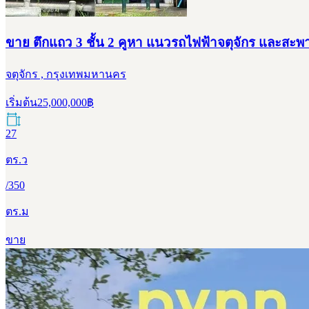
ขาย ตึกแถว 3 ชั้น 2 คูหา แนวรถไฟฟ้าจตุจักร และส
จตุจักร , กรุงเทพมหานคร
เริ่มต้น
25,000,000
฿
27
ตร.ว
/
350
ตร.ม
ขาย