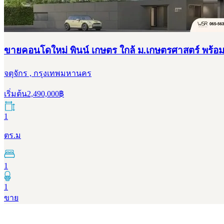
ขายคอนโดใหม่ พินน์ เกษตร ใกล้ ม.เกษตรศาสตร์ พร้อมอย
จตุจักร , กรุงเทพมหานคร
เริ่มต้น
2,490,000
฿
1
ตร.ม
1
1
ขาย