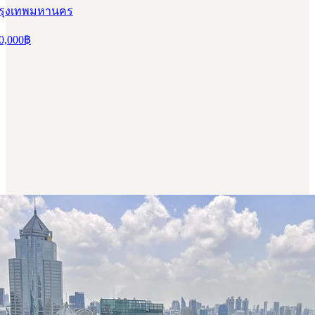
ขาย คอนโด ดิ แอดเดรส ชิดลม 41 ตารางเมตร ห้องนอน 
 ห้อง