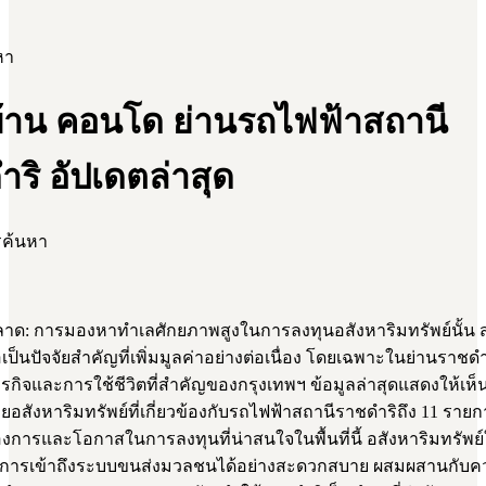
หา
้าน คอนโด ย่านรถไฟฟ้าสถานี
ริ อัปเดตล่าสุด
รค้นหา
ด: การมองหาทำเลศักยภาพสูงในการลงทุนอสังหาริมทรัพย์นั้น 
เป็นปัจจัยสำคัญที่เพิ่มมูลค่าอย่างต่อเนื่อง โดยเฉพาะในย่านราชดำริ
ุรกิจและการใช้ชีวิตที่สำคัญของกรุงเทพฯ ข้อมูลล่าสุดแสดงให้เห็น
สังหาริมทรัพย์ที่เกี่ยวข้องกับรถไฟฟ้าสถานีราชดำริถึง 11 ราย
งการและโอกาสในการลงทุนที่น่าสนใจในพื้นที่นี้ อสังหาริมทรัพย์ใ
ู่ที่การเข้าถึงระบบขนส่งมวลชนได้อย่างสะดวกสบาย ผสมผสานกับ