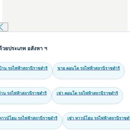
 ไลฟ์ วัน ไวร์เลส (Life One Wireless) กรุงเทพมหานคร
 กรุงเทพมหานคร
00,000
฿