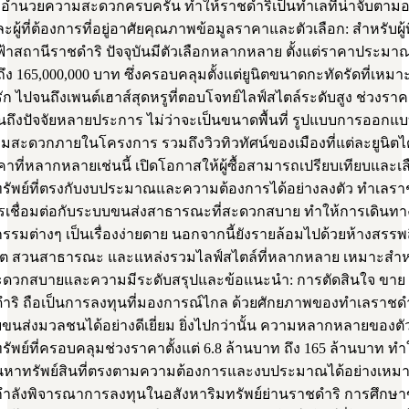
่งอำนวยความสะดวกครบครัน ทำให้ราชดำริเป็นทำเลที่น่าจับตาม
ะผู้ที่ต้องการที่อยู่อาศัยคุณภาพข้อมูลราคาและตัวเลือก: สำหรับผู้
้าสถานีราชดำริ ปัจจุบันมีตัวเลือกหลากหลาย ตั้งแต่ราคาประมาณ
ง 165,000,000 บาท ซึ่งครอบคลุมตั้งแต่ยูนิตขนาดกะทัดรัดที่เหม
รัก ไปจนถึงเพนต์เฮาส์สุดหรูที่ตอบโจทย์ไลฟ์สไตล์ระดับสูง ช่วงราค
อนถึงปัจจัยหลายประการ ไม่ว่าจะเป็นขนาดพื้นที่ รูปแบบการออกแบบ
สะดวกภายในโครงการ รวมถึงวิวทิวทัศน์ของเมืองที่แต่ละยูนิตได้
คาที่หลากหลายเช่นนี้ เปิดโอกาสให้ผู้ซื้อสามารถเปรียบเทียบและเ
ทรัพย์ที่ตรงกับงบประมาณและความต้องการได้อย่างลงตัว ทำเลร
ารเชื่อมต่อกับระบบขนส่งสาธารณะที่สะดวกสบาย ทำให้การเดินท
รรมต่างๆ เป็นเรื่องง่ายดาย นอกจากนี้ยังรายล้อมไปด้วยห้างสรรพส
ต สวนสาธารณะ และแหล่งรวมไลฟ์สไตล์ที่หลากหลาย เหมาะสำหรับ
วกสบายและความมีระดับสรุปและข้อแนะนำ: การตัดสินใจ ขาย 
ำริ ถือเป็นการลงทุนที่มองการณ์ไกล ด้วยศักยภาพของทำเลราชดำริ
ขนส่งมวลชนได้อย่างดีเยี่ยม ยิ่งไปกว่านั้น ความหลากหลายของตั
รัพย์ที่ครอบคลุมช่วงราคาตั้งแต่ 6.8 ล้านบาท ถึง 165 ล้านบาท ทำให้
หาทรัพย์สินที่ตรงตามความต้องการและงบประมาณได้อย่างเหม
ี่กำลังพิจารณาการลงทุนในอสังหาริมทรัพย์ย่านราชดำริ การศึกษาข