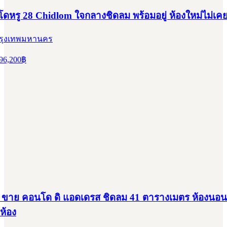
หรู 28 Chidlom ใจกลางชิดลม พร้อมอยู่ ห้องใหม่ไม่เคยเ
 กรุงเทพมหานคร
96,200
฿