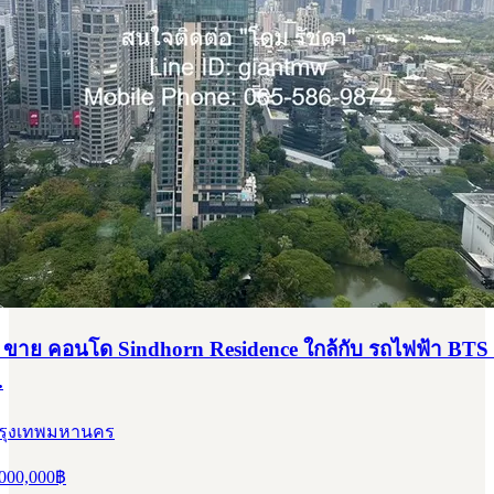
 กรุงเทพมหานคร
0,000
฿