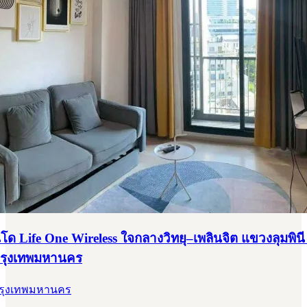
ด Life One Wireless ใจกลางวิทยุ–เพลินจิต แขวงลุมพินี
กรุงเทพมหานคร
 กรุงเทพมหานคร