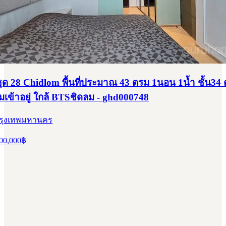
ุด 28 Chidlom พื้นที่ประมาณ 43 ตรม 1นอน 1น้ำ ชั้น34 
มเข้าอยู่ ใกล้ BTSชิดลม - ghd000748
 กรุงเทพมหานคร
00,000
฿