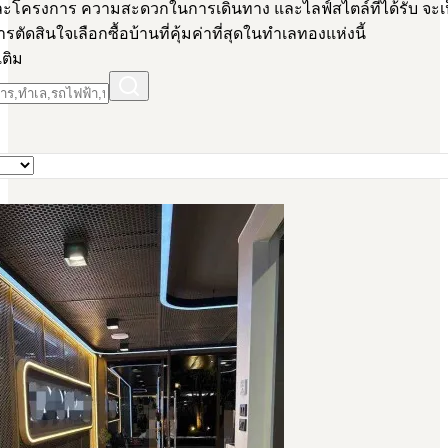
ละโครงการ ความสะดวกในการเดินทาง และไลฟ์สไตล์ที่ได้รับ จะเ
ตัดสินใจเลือกซื้อบ้านที่คุ้มค่าที่สุดในทำเลทองแห่งนี้
เติม