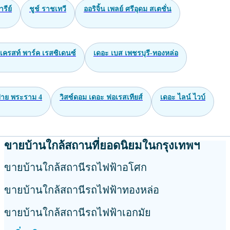
ทองหล่อ
เอกมัย
อ่อนนุช
อุดมสุข
พระโขนง
าม9
รัชดา
ห้วยขวาง
ยอดนิยม
่น จรัญฯ3
พินน์ ปรีดี 20
เดนิม จตุจักร
Rhythm Ratchada