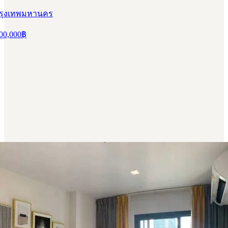
 กรุงเทพมหานคร
00,000
฿