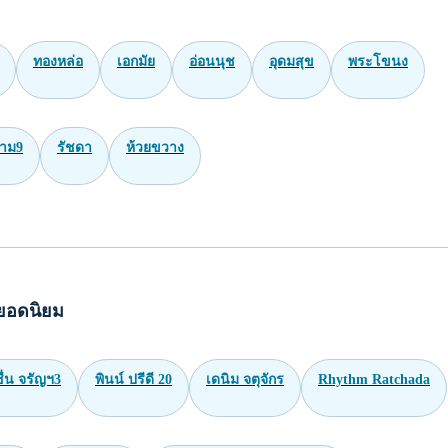
อดนิยมในการundefinedบ้าน
ินทรา
นวมินทร์
พัฒนาการ
ศรีนครินทร์
บางใหญ่
หลวง
ราชพฤกษ์
อดนิยมในการundefinedคอนโด