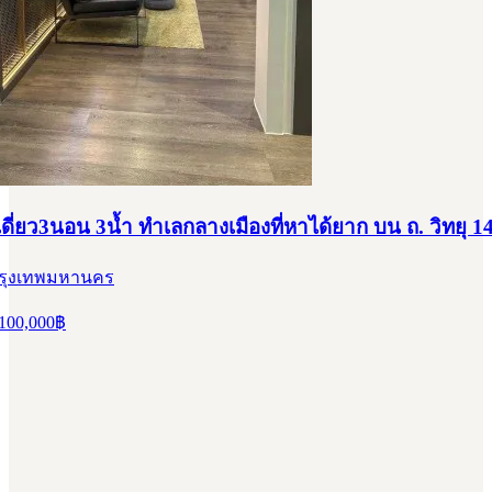
ดี่ยว3นอน 3น้ำ ทำเลกลางเมืองที่หาได้ยาก บน ถ. วิทยุ 1
 กรุงเทพมหานคร
100,000
฿