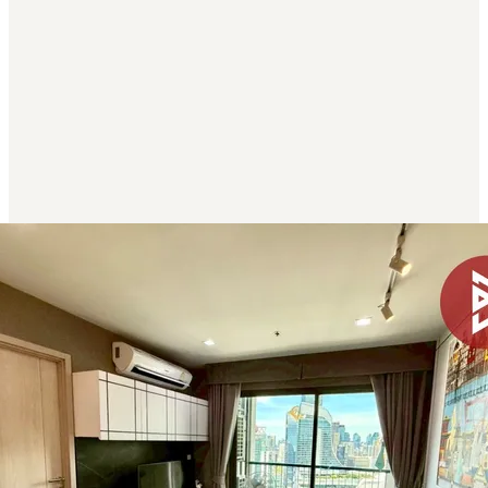
ขาย คอนโด Sindhorn Residence ใกล้กับ รถไฟฟ้า BTS
.
 กรุงเทพมหานคร
000,000
฿