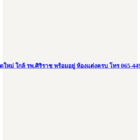
โดใหม่ จากแสนสิริ ใกล้ MRT บางขุนนนท์และ รพ.ศิริรา