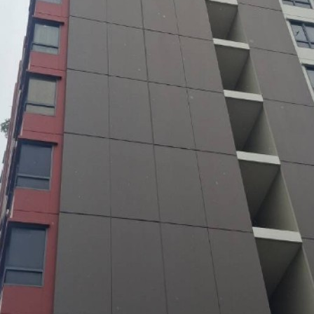
ช-ราชพฤกษ์ บ้านสวย ไม่เคยเข้าอยู่ ราคาถูกที่สุดในโคร