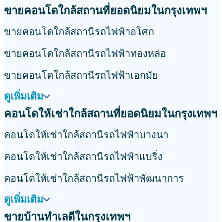
dบ้าน
นาการ
ศรีนครินทร์
บางใหญ่
คลองหลวง
ราชพฤกษ์
edคอนโด
อ่อนนุช
อุดมสุข
พระโขนง
พระราม9
รัชดา
ห้ว