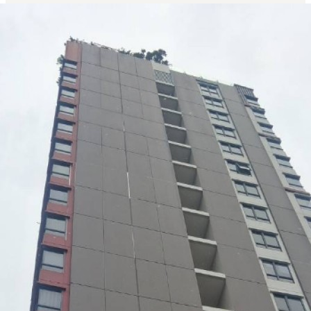
ใหม่ ใกล้ รพ.ศิริราช พร้อมอยู่ ห้องแต่งครบ โทร 065-4