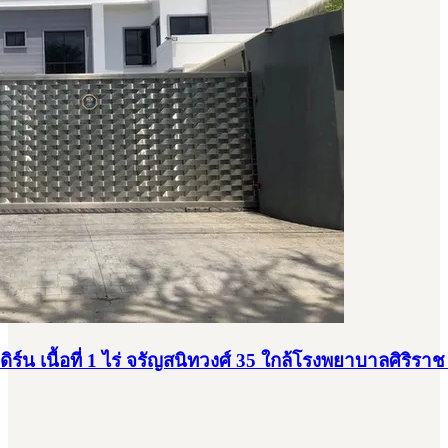
ิร์น เนื้อที่ 1 ไร่ จรัญสนิทวงศ์ 35 ใกล้โรงพยาบาลศิริราช