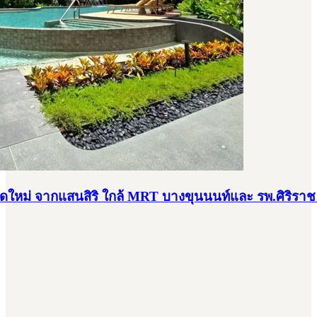
พ.ศิริราช พร้อมอยู่ ห้องแต่งครบ ใกล้ MRT บางขุนนนท์ 