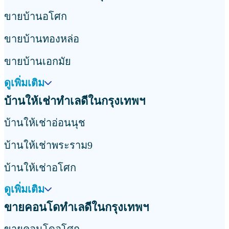
เดนิม จตุจักร
Rhythm Ratchada
เวีย อารีย์
ชูช์ ราชเทวี
เดอะ เบส เพชรบุรี-ทองหล่อ
แอสปาย พระราม 4
วิสซ์ดอม เดอะ 
ขายบ้านใกล้สถานที่ยอดนิยมในกรุงเทพฯ
ขายบ้านใกล้สถานีรถไฟฟ้าอโศก
ขายบ้านใกล้สถานีรถไฟฟ้าทองหล่อ