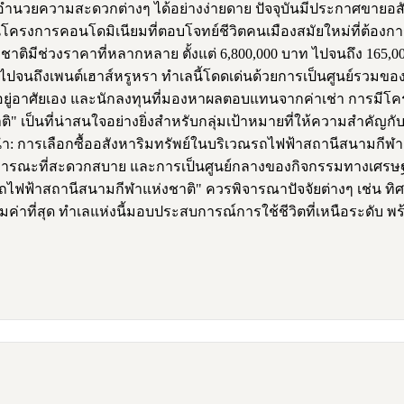
งอำนวยความสะดวกต่างๆ ได้อย่างง่ายดาย ปัจจุบันมีประกาศขายอสังหา
็นโครงการคอนโดมิเนียมที่ตอบโจทย์ชีวิตคนเมืองสมัยใหม่ที่ต้องก
าติมีช่วงราคาที่หลากหลาย ตั้งแต่ 6,800,000 บาท ไปจนถึง 165
โอไปจนถึงเพนต์เฮาส์หรูหรา ทำเลนี้โดดเด่นด้วยการเป็นศูนย์รว
อเพื่ออยู่อาศัยเอง และนักลงทุนที่มองหาผลตอบแทนจากค่าเช่า การมีโ
าติ" เป็นที่น่าสนใจอย่างยิ่งสำหรับกลุ่มเป้าหมายที่ให้ความส
นะนำ: การเลือกซื้ออสังหาริมทรัพย์ในบริเวณรถไฟฟ้าสถานีสนามกีฬาแ
นส่งสาธารณะที่สะดวกสบาย และการเป็นศูนย์กลางของกิจกรรมทางเศรษฐ
ฟ้าสถานีสนามกีฬาแห่งชาติ" ควรพิจารณาปัจจัยต่างๆ เช่น ทิ
มค่าที่สุด ทำเลแห่งนี้มอบประสบการณ์การใช้ชีวิตที่เหนือระดับ 