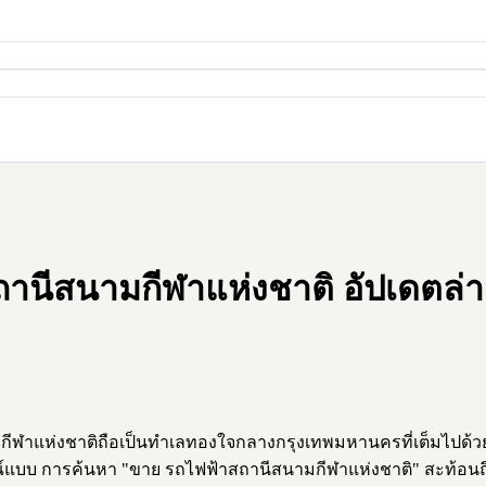
นีสนามกีฬาแห่งชาติ อัปเดตล่า
ีฬาแห่งชาติถือเป็นทำเลทองใจกลางกรุงเทพมหานครที่เต็มไปด้ว
บูรณ์แบบ การค้นหา "ขาย รถไฟฟ้าสถานีสนามกีฬาแห่งชาติ" สะท้อ