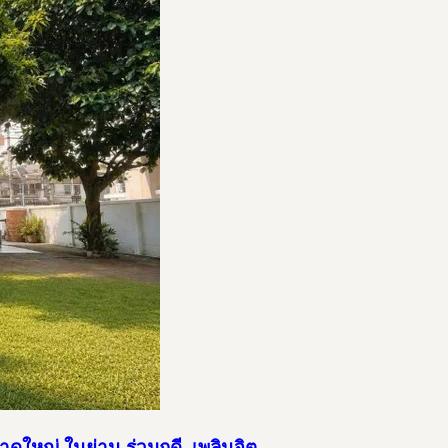
าดใหญ่ ในย่าน ร่วมฤดี–เพลินจิต