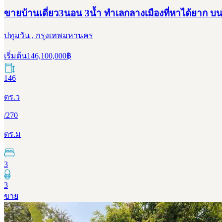
ขายบ้านเดี่ยว3นอน 3น้ำ ทำเลกลางเมืองที่หาได้ยาก บน 
ปทุมวัน , กรุงเทพมหานคร
เริ่มต้น
146,100,000
฿
146
ตร.ว
/
270
ตร.ม
3
3
ขาย