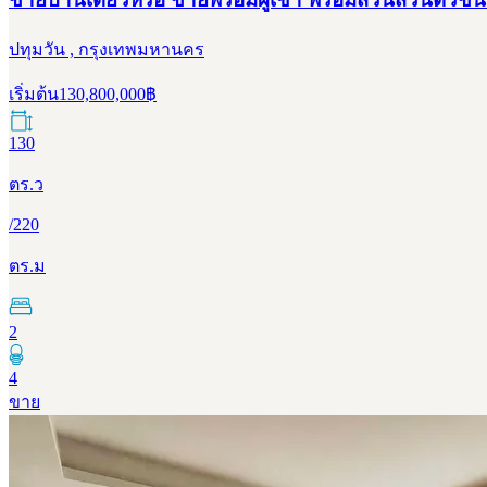
ปทุมวัน , กรุงเทพมหานคร
เริ่มต้น
130,800,000
฿
130
ตร.ว
/
220
ตร.ม
2
4
ขาย