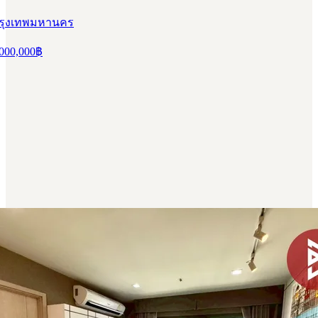
 กรุงเทพมหานคร
000,000
฿