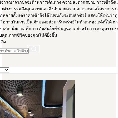
ิจารณาจากปัจจัยด้านการเดินทาง ความสะดวกสบาย การเข้าถึง
กต่างๆ รวมถึงคุณภาพและสิ่งอำนวยความสะดวกของโครงการ กา
ากหลายตั้งแต่ราคาเข้าถึงได้ไปจนถึงระดับลักชัวรี แสดงให้เห็นว่า
อกาสในการเป็นเจ้าของอสังหาริมทรัพย์ในทำเลทองแห่งนี้ได้ กา
้าสถานีสยาม คือการตัดสินใจที่ชาญฉลาดสำหรับการลงทุนระย
ับคุณภาพชีวิตของคุณให้ดียิ่งขึ้น
เติม