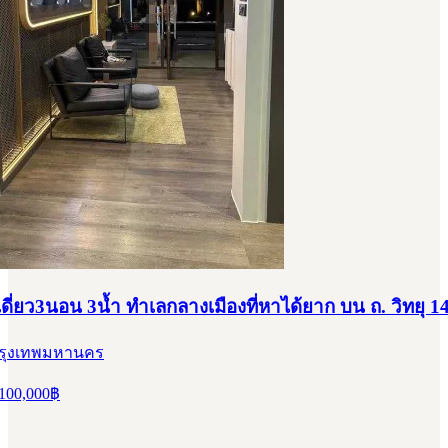
ดี่ยว3นอน 3น้ำ ทำเลกลางเมืองที่หาได้ยาก บน ถ. วิทยุ 1
 กรุงเทพมหานคร
100,000
฿