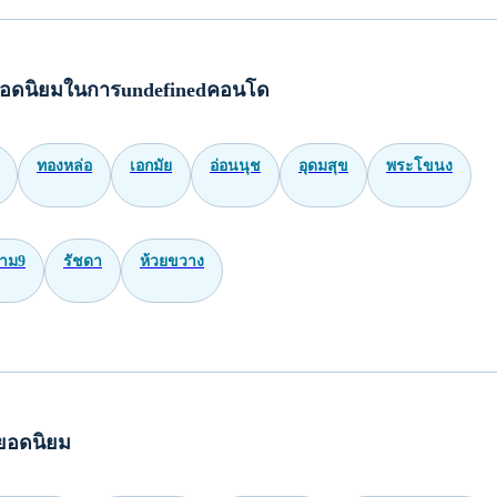
อดนิยมในการundefinedคอนโด
ทองหล่อ
เอกมัย
อ่อนนุช
อุดมสุข
พระโขนง
าม9
รัชดา
ห้วยขวาง
ยอดนิยม