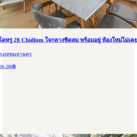
หรู 28 Chidlom ใจกลางชิดลม พร้อมอยู่ ห้องใหม่ไม่เคยเ
 กรุงเทพมหานคร
96,200
฿