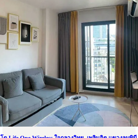
ด Life One Wireless ใจกลางวิทยุ–เพลินจิต แขวงลุมพินี