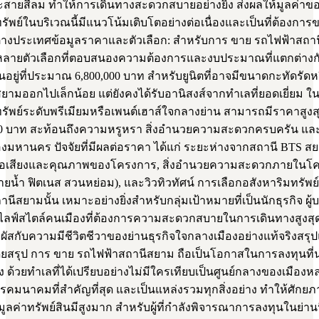
ละสายสีลม ทำให้การเดินทางสะดวกสบายอย่างยิ่ง ส่งผลให้มูลค่าข
รัพย์ในบริเวณนี้มีแนวโน้มเติบโตอย่างต่อเนื่องและเป็นที่ต้องกา
ต่างประเทศข้อมูลราคาและตัวเลือก: สำหรับการ ขาย รถไฟฟ้าสถา
หลายตัวเลือกที่ตอบสนองความต้องการและงบประมาณที่แตกต่างก
้นอยู่ที่ประมาณ 6,800,000 บาท สำหรับยูนิตที่อาจมีขนาดกะทัดรัดหร
ามออกไปเล็กน้อย แต่ยังคงได้รับอานิสงส์จากทำเลที่ยอดเยี่ยม ใ
รัพย์ระดับพรีเมียมหรือเพนต์เฮาส์ใจกลางย่าน สามารถมีราคาสูงสุ
00 บาท สะท้อนถึงความหรูหรา สิ่งอำนวยความสะดวกครบครัน และว
องมหานคร ปัจจัยที่มีผลต่อราคา ได้แก่ ระยะห่างจากสถานี BTS ส
ื่อเสียงและคุณภาพของโครงการ, สิ่งอำนวยความสะดวกภายในโ
่ายน้ำ ฟิตเนส สวนหย่อม), และวิวทิวทัศน์ การเลือกอสังหาริมทรัพย์
นีสยามนั้น เหมาะอย่างยิ่งสำหรับกลุ่มเป้าหมายที่เป็นนักธุรกิจ ผู้
ชอบไลฟ์สไตล์คนเมืองที่ต้องการความสะดวกสบายในการเดินทางสูงสุ
ผัสกับความมีชีวิตชีวาของย่านธุรกิจใจกลางเมืองอย่างแท้จริงสรุ
ยสรุป การ ขาย รถไฟฟ้าสถานีสยาม ถือเป็นโอกาสในการลงทุนที่น
่ง ด้วยทำเลที่ได้เปรียบอย่างไม่มีใครเทียบเป็นศูนย์กลางของเมืองหล
ารคมนาคมที่สำคัญที่สุด และเป็นแหล่งรวมทุกสิ่งอย่าง ทำให้ศัก
ูลค่าทรัพย์สินมีสูงมาก สำหรับผู้ที่กำลังพิจารณาการลงทุนในย่านน