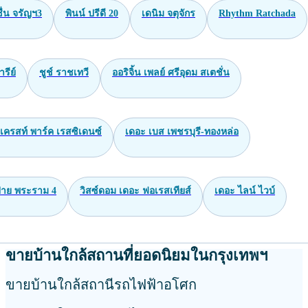
่น จรัญฯ3
พินน์ ปรีดี 20
เดนิม จตุจักร
Rhythm Ratchada
ารีย์
ชูช์ ราชเทวี
ออริจิ้น เพลย์ ศรีอุดม สเตชั่น
เครสท์ พาร์ค เรสซิเดนซ์
เดอะ เบส เพชรบุรี-ทองหล่อ
าย พระราม 4
วิสซ์ดอม เดอะ ฟอเรสเทียส์
เดอะ ไลน์ ไวบ์
ขายบ้านใกล้สถานที่ยอดนิยมในกรุงเทพฯ
ขายบ้านใกล้สถานีรถไฟฟ้าอโศก