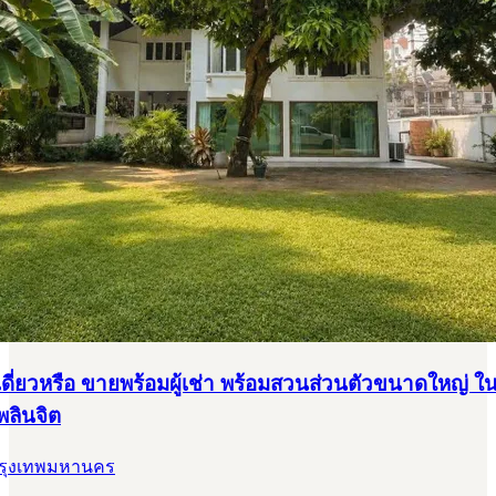
ดี่ยวหรือ ขายพร้อมผู้เช่า พร้อมสวนส่วนตัวขนาดใหญ่ ใ
พลินจิต
 กรุงเทพมหานคร