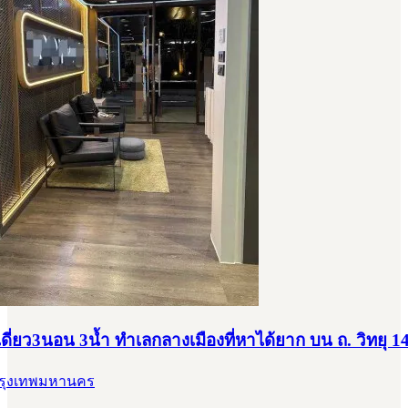
ดี่ยว3นอน 3น้ำ ทำเลกลางเมืองที่หาได้ยาก บน ถ. วิทยุ 1
 กรุงเทพมหานคร