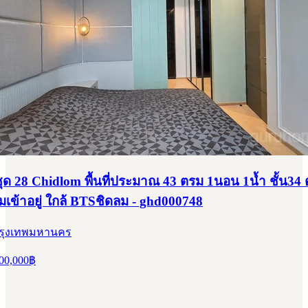
ุด 28 Chidlom พื้นที่ประมาณ 43 ตรม 1นอน 1น้ำ ชั้น34 
มเข้าอยู่ ใกล้ BTSชิดลม - ghd000748
 กรุงเทพมหานคร
00,000
฿