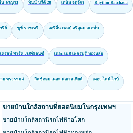
่น จรัญฯ3
พินน์ ปรีดี 20
เดนิม จตุจักร
Rhythm Ratchada
ารีย์
ชูช์ ราชเทวี
ออริจิ้น เพลย์ ศรีอุดม สเตชั่น
เครสท์ พาร์ค เรสซิเดนซ์
เดอะ เบส เพชรบุรี-ทองหล่อ
าย พระราม 4
วิสซ์ดอม เดอะ ฟอเรสเทียส์
เดอะ ไลน์ ไวบ์
ขายบ้านใกล้สถานที่ยอดนิยมในกรุงเทพฯ
ขายบ้านใกล้สถานีรถไฟฟ้าอโศก
ขายบ้านใกล้สถานีรถไฟฟ้าทองหล่อ