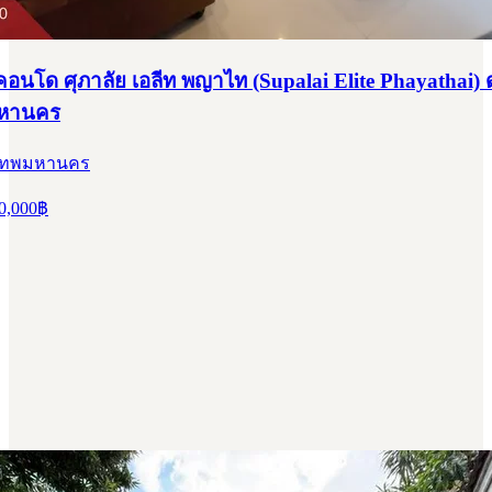
คอนโด ศุภาลัย เอลีท พญาไท (Supalai Elite Phayathai) ด
มหานคร
ุงเทพมหานคร
0,000
฿