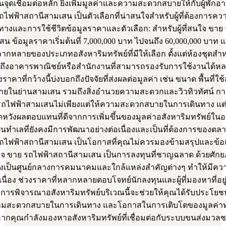
นจุดเชื่อมต่อหลัก ยิ่งเพิ่มมูลค่าและความสะดวกสบายให้กับผู้พักอา
ไฟฟ้าสถานีสามเสน เป็นตัวเลือกที่น่าสนใจสำหรับผู้ที่ต้องการคว
างและการใช้ชีวิตข้อมูลราคาและตัวเลือก: สำหรับผู้ที่สนใจ ขาย
น ข้อมูลราคาเริ่มต้นที่ 7,000,000 บาท ไปจนถึง 60,000,000 บาท 
กหลายของประเภทอสังหาริมทรัพย์ที่มีให้เลือก ตั้งแต่ห้องชุดสำหร
ถึงอาคารพาณิชย์หรือสำนักงานที่สามารถรองรับการใช้งานได้
ราคาที่กว้างนี้บ่งบอกถึงปัจจัยที่ส่งผลต่อมูลค่า เช่น ขนาด พื้นที่ใช
ภายในย่านสามเสน รวมถึงสิ่งอำนวยความสะดวกและวิวทิวทัศน์ ก
รถไฟฟ้าสามเสนไม่เพียงแต่ให้ความสะดวกสบายในการเดินทาง แต่
าดหวังผลตอบแทนที่ดีจากการเพิ่มขึ้นของมูลค่าอสังหาริมทรัพย์ใ
ป็นทำเลที่ยังคงมีการพัฒนาอย่างต่อเนื่องและเป็นที่ต้องการของตล
ถไฟฟ้าสถานีสามเสน เป็นโอกาสที่คุณไม่ควรมองข้ามสรุปและข้
ใจ ขาย รถไฟฟ้าสถานีสามเสน เป็นการลงทุนที่ชาญฉลาด ด้วยศั
้งซึ่งเป็นศูนย์กลางการคมนาคมและใกล้แหล่งสำคัญต่างๆ ทำให้มีค
อเนื่อง ช่วงราคาที่หลากหลายตอบโจทย์นักลงทุนและผู้ที่มองหาที่อยู
 การพิจารณาอสังหาริมทรัพย์บริเวณนี้จะช่วยให้คุณได้รับประโยชน์ส
มสะดวกสบายในการเดินทาง และโอกาสในการเติบโตของมูลค่าทร
ากคุณกำลังมองหาอสังหาริมทรัพย์ที่เชื่อมต่อกับระบบขนส่งมวลชน