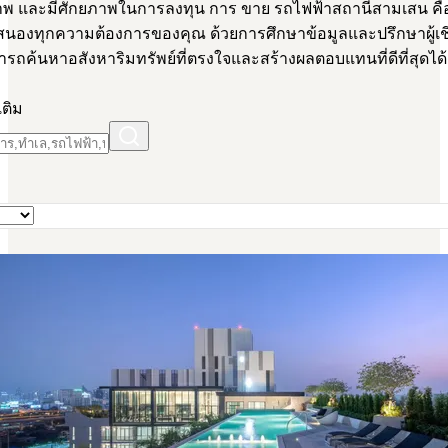
าพ และมีศักยภาพในการลงทุน การ ขาย รถไฟฟ้าสถานีสามเสน คื
นองทุกความต้องการของคุณ ด้วยการศึกษาข้อมูลและปรึกษาผู้เช
ถค้นหาอสังหาริมทรัพย์ที่ตรงใจและสร้างผลตอบแทนที่ดีที่สุดได้
เติม