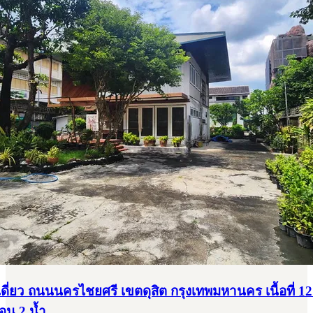
ดี่ยว ถนนนครไชยศรี เขตดุสิต กรุงเทพมหานคร เนื้อที่ 12
นอน 2 น้ำ