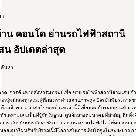
หา
้าน คอนโด ย่านรถไฟฟ้าสถานี
สน อัปเดตล่าสุด
รค้นหา
ด: การค้นหาอสังหาริมทรัพย์เพื่อ ขาย รถไฟฟ้าสถานีสามเสน กำลั
นกลุ่มนักลงทุนและผู้ที่มองหาทำเลศักยภาพสูง ปัจจุบันมีประกาศ
ท้อนถึงความน่าสนใจของทำเลแห่งนี้ที่เชื่อมต่อกับระบบขนส่งมว
 ทำเลสามเสนเป็นที่รู้จักในฐานะศูนย์กลางคมนาคมที่สำคัญ อีกทั้งย
ชการ สถาบันการศึกษาชั้นนำ และแหล่งรวมไลฟ์สไตล์ที่หลากหลา
นอสังหาริมทรัพย์บริเวณนี้มีโอกาสในการเติบโตสูงในระยะยาว กา