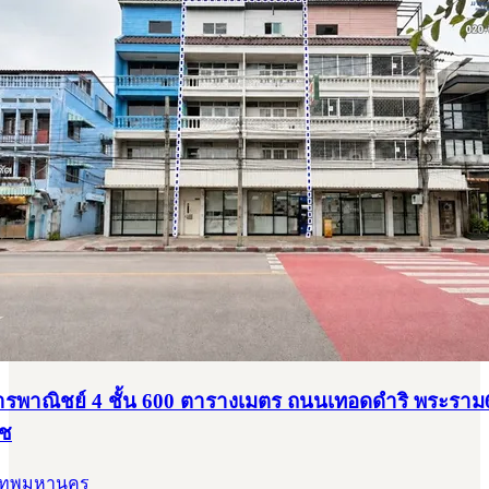
พาณิชย์ 4 ชั้น 600 ตารางเมตร ถนนเทอดดำริ พระราม6
ัช
ุงเทพมหานคร