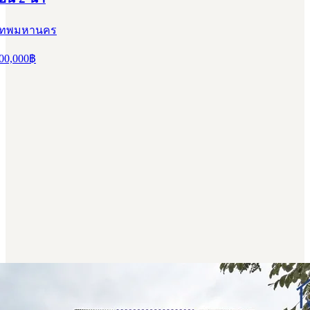
ุงเทพมหานคร
00,000
฿