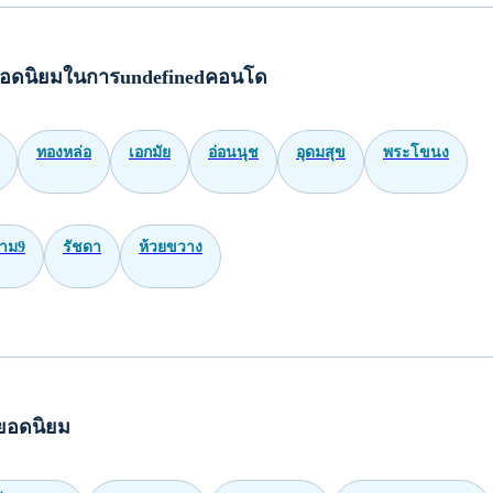
อดนิยมในการundefinedคอนโด
ทองหล่อ
เอกมัย
อ่อนนุช
อุดมสุข
พระโขนง
าม9
รัชดา
ห้วยขวาง
ยอดนิยม