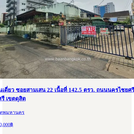
้านเดี่ยว ซอยสามเสน 22 เนื้อที่ 142.5 ตรว. ถนนนครไชยศ
ี เขตดุสิต
ุงเทพมหานคร
0,000
฿