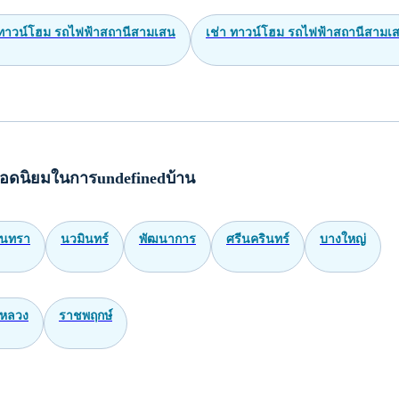
ทาวน์โฮม รถไฟฟ้าสถานีสามเสน
เช่า ทาวน์โฮม รถไฟฟ้าสถานีสามเ
อดนิยมในการundefinedบ้าน
ินทรา
นวมินทร์
พัฒนาการ
ศรีนครินทร์
บางใหญ่
หลวง
ราชพฤกษ์