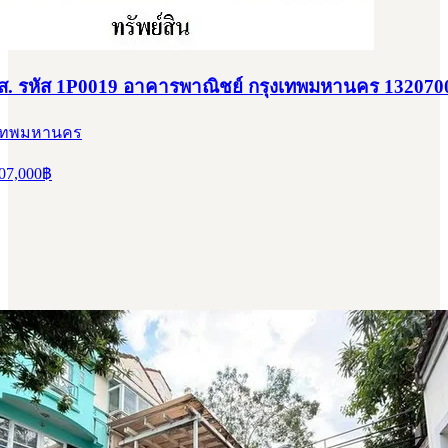
สส. รหัส 1P0019 อาคารพาณิชย์ กรุงเทพมหานคร 132070
ุงเทพมหานคร
07,000
฿