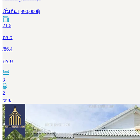
เริ่มต้น
1,990,000
฿
21.6
ตร.ว
/
86.4
ตร.ม
3
2
ขาย