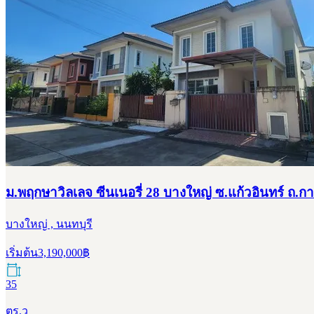
ม.พฤกษาวิลเลจ ซีนเนอรี่ 28 บางใหญ่ ซ.แก้วอินทร์ ถ.
บางใหญ่ , นนทบุรี
เริ่มต้น
3,190,000
฿
35
ตร.ว