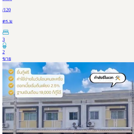
/
120
ตร.ม
3
2
ขาย