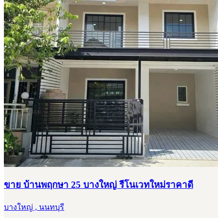
ขาย บ้านพฤกษา 25 บางใหญ่ รีโนเวทใหม่ราคาดี
บางใหญ่ , นนทบุรี