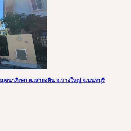
กาญจนาภิเษก ต.เสาธงหิน อ.บางใหญ่ จ.นนทบุรี