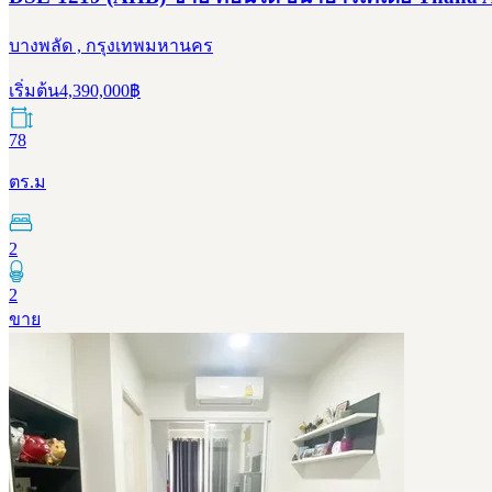
บางพลัด , กรุงเทพมหานคร
เริ่มต้น
4,390,000
฿
78
ตร.ม
2
2
ขาย