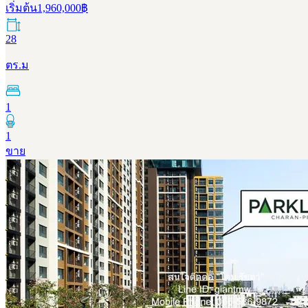
เริ่มต้น
1,960,000
฿
28
ตร.ม
1
1
ขาย