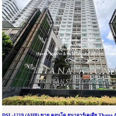
DSL-1219 (AHB) ขาย คอนโด ธนาอาร์เคเดีย Thana Arc