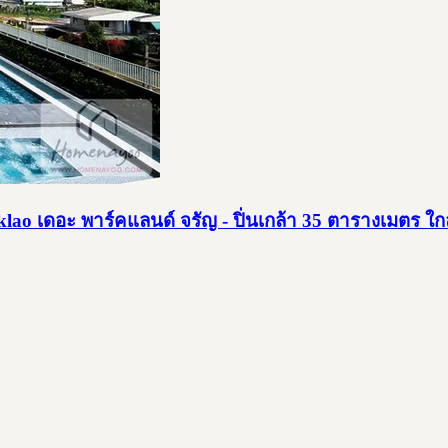
o เดอะ พาร์คแลนด์ จรัญ - ปิ่นเกล้า 35 ตารางเมตร ใกล