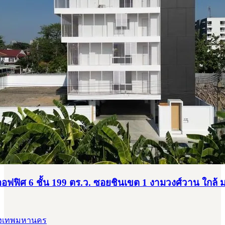
ฟฟิศ 6 ชั้น 199 ตร.ว. ซอยชินเขต 1 งามวงศ์วาน ใกล้ ม.
กรุงเทพมหานคร