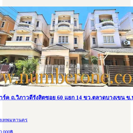
าร์ค ถ.วิภาวดีรังสิตซอย 60 แยก 14 ขว.ตลาดบางเขน ข.หล
กรุงเทพมหานคร
0,000
฿