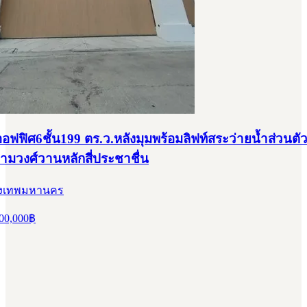
ฟฟิศ6ชั้น199 ตร.ว.หลังมุมพร้อมลิฟท์สระว่ายน้ำส่วนตั
ามวงศ์วานหลักสี่ประชาชื่น
กรุงเทพมหานคร
00,000
฿