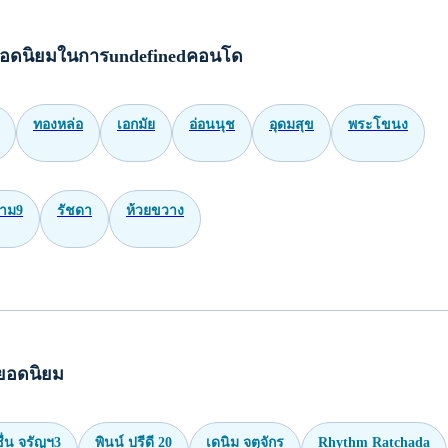
อดนิยมในการundefinedคอนโด
ทองหล่อ
เอกมัย
อ่อนนุช
อุดมสุข
พระโขนง
าม9
รัชดา
ห้วยขวาง
ยอดนิยม
่น จรัญฯ3
พินน์ ปรีดี 20
เดนิม จตุจักร
Rhythm Ratchada