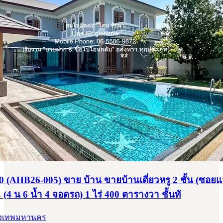
 (AHB26-005) ขาย บ้าน ขายบ้านเดี่ยวหรู 2 ชั้น (ซอยแ
 (4 น 6 น้ำ 4 จอดรถ) 1 ไร่ 400 ตารางวา ชั้นทั
กรุงเทพมหานคร