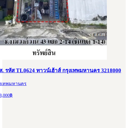
สส. รหัส TL0624 ทาวน์เฮ้าส์ กรุงเทพมหานคร 3218000
กรุงเทพมหานคร
8,000
฿