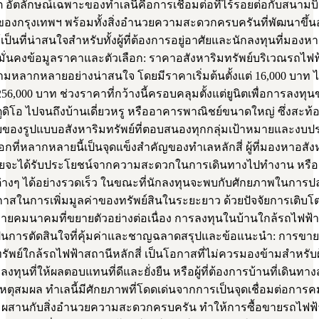
อัตลักษณ์เฉพาะของทำเลนี้คือการเชื่อมต่อที่ไร้รอยต่อกับสนามบ
องกรุงเทพฯ พร้อมทั้งสิ่งอำนวยความสะดวกครบครันที่พัฒนาขึ้นอ
้เป็นที่น่าสนใจสำหรับทั้งผู้ที่ต้องการอยู่อาศัยและนักลงทุนที่มองห
มั่นคงข้อมูลราคาและตัวเลือก: ราคาอสังหาริมทรัพย์บริเวณรถไฟฟ
วามหลากหลายอย่างน่าสนใจ โดยมีราคาเริ่มต้นตั้งแต่ 16,000 บาท 
,256,000 บาท ช่วงราคาที่กว้างนี้ครอบคลุมตั้งแต่ยูนิตเพื่อการลงทุ
ูดิโอ ไปจนถึงบ้านเดี่ยวหรู หรืออาคารพาณิชย์ขนาดใหญ่ ซึ่งสะท
องรูปแบบอสังหาริมทรัพย์ที่ตอบสนองทุกกลุ่มเป้าหมายและงบ
ือกที่หลากหลายนี้เป็นจุดแข็งสำคัญของทำเลหลักสี่ ผู้ที่มองหาอสัง
อาศัยจะได้รับประโยชน์จากความสะดวกในการเดินทางไปทำงาน หรือ
ต่างๆ ได้อย่างรวดเร็ว ในขณะที่นักลงทุนจะพบกับศักยภาพในการปล่
กาสในการเพิ่มมูลค่าของทรัพย์สินในระยะยาว ด้วยปัจจัยการเติบโ
ายคมนาคมที่ขยายตัวอย่างต่อเนื่อง การลงทุนในบ้านใกล้รถไฟฟ้
งเป็นการตัดสินใจที่คุ้มค่าและชาญฉลาดสรุปและข้อแนะนำ: การขาย
รัพย์ใกล้รถไฟฟ้าสถานีหลักสี่ เป็นโอกาสที่ไม่ควรมองข้ามสำหรับผู้
ทุนที่ให้ผลตอบแทนที่ดีและยั่งยืน หรือผู้ที่ต้องการบ้านที่เดินท
หตุสมผล ทำเลนี้มีศักยภาพที่โดดเด่นจากการเป็นจุดเชื่อมต่อการ
ผสานกับสิ่งอำนวยความสะดวกครบครัน ทำให้การซื้อขายรถไฟฟ้