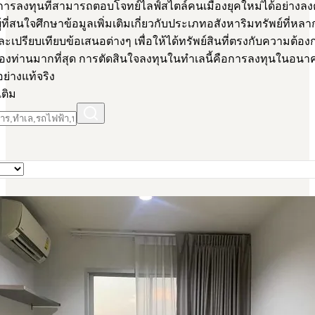
็นการลงทุนที่สามารถตอบโจทย์ไลฟ์สไตล์คนเมืองยุคใหม่ได้อย่างลง
้ที่สนใจศึกษาข้อมูลเพิ่มเติมเกี่ยวกับประเภทอสังหาริมทรัพย์ที่ห
และเปรียบเทียบข้อเสนอต่างๆ เพื่อให้ได้ทรัพย์สินที่ตรงกับความต้
ท่านมากที่สุด การตัดสินใจลงทุนในทำเลนี้คือการลงทุนในอนาค
อย่างแท้จริง
เติม