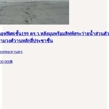
ฟฟิศ6ชั้น199 ตร.ว.หลังมุมพร้อมลิฟท์สระว่ายน้ำส่วนตั
ามวงศ์วานหลักสี่ประชาชื่น
กรุงเทพมหานคร
00,000
฿