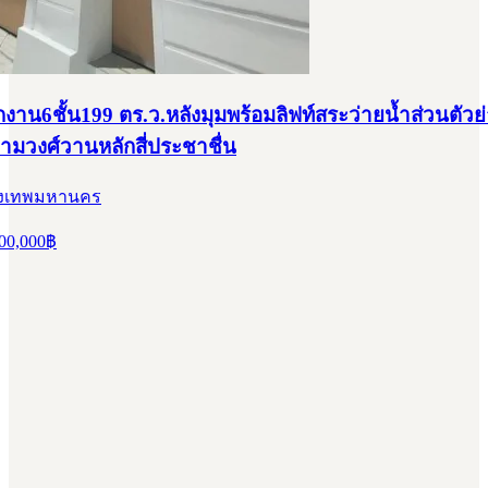
งาน6ชั้น199 ตร.ว.หลังมุมพร้อมลิฟท์สระว่ายน้ำส่วนตัว
ามวงศ์วานหลักสี่ประชาชื่น
กรุงเทพมหานคร
00,000
฿