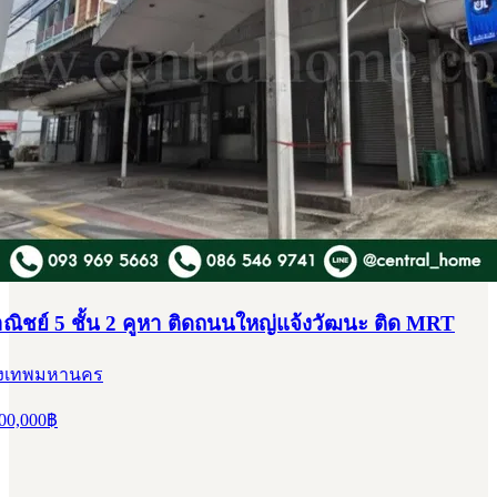
ิชย์ 5 ชั้น 2 คูหา ติดถนนใหญ่แจ้งวัฒนะ ติด MRT
กรุงเทพมหานคร
00,000
฿