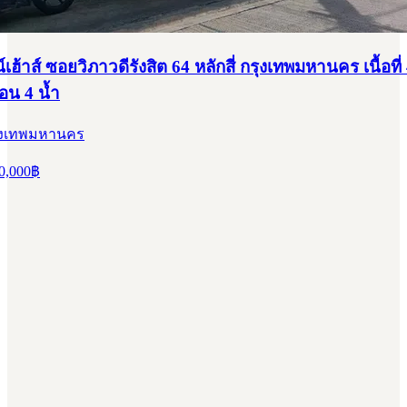
ฮ้าส์ ซอยวิภาวดีรังสิต 64 หลักสี่ กรุงเทพมหานคร เนื้อที่
นอน 4 น้ำ
กรุงเทพมหานคร
0,000
฿