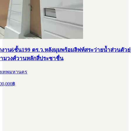
งาน6ชั้น199 ตร.ว.หลังมุมพร้อมลิฟท์สระว่ายน้ำส่วนตัว
ามวงศ์วานหลักสี่ประชาชื่น
กรุงเทพมหานคร
00,000
฿