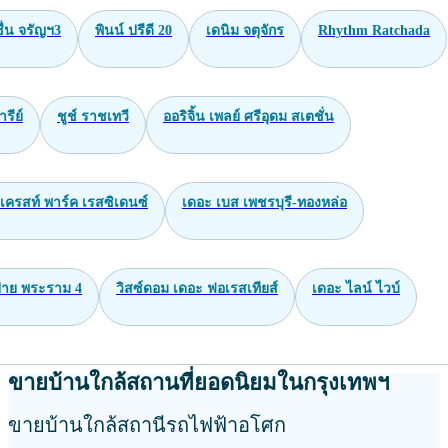
่น จรัญฯ3
พินน์ ปรีดี 20
เดนิม จตุจักร
Rhythm Ratchada
ารีย์
ชูช์ ราชเทวี
ออริจิ้น เพลย์ ศรีอุดม สเตชั่น
เครสท์ พาร์ค เรสซิเดนซ์
เดอะ เบส เพชรบุรี-ทองหล่อ
าย พระราม 4
วิสซ์ดอม เดอะ ฟอเรสเทียส์
เดอะ ไลน์ ไวบ์
ขายบ้านใกล้สถานที่ยอดนิยมในกรุงเทพฯ
ขายบ้านใกล้สถานีรถไฟฟ้าอโศก