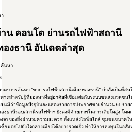
หา
้าน คอนโด ย่านรถไฟฟ้าสถานี
ทองธานี อัปเดตล่าสุด
รค้นหา
ร
ด: การค้นหา "ขาย รถไฟฟ้าสถานีเมืองทองธานี" กำลังเป็นที่สน
าะสำหรับผู้ที่มองหาที่อยู่อาศัยที่เชื่อมต่อกับระบบขนส่งมวลชนได
 แม้ว่าข้อมูลปัจจุบันจะแสดงรายการประกาศขายจำนวน 61 รายก
ทองธานีรอบสถานีรถไฟฟ้าฯ ยังคงมีศักยภาพในการเติบโตสูง โดดเ
จรของสิ่งอำนวยความสะดวก ทั้งแหล่งไลฟ์สไตล์ ชุมชนขนาดใ
ชื่อมต่อไปยังใจกลางเมืองได้อย่างรวดเร็ว ทำให้การลงทุนในอสังห