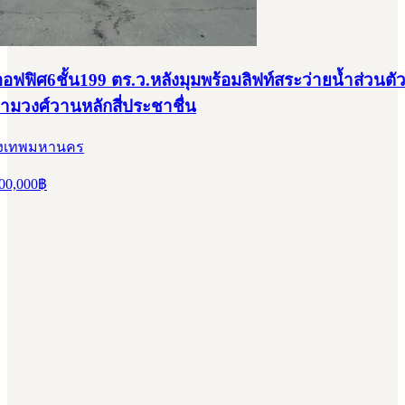
ฟฟิศ6ชั้น199 ตร.ว.หลังมุมพร้อมลิฟท์สระว่ายน้ำส่วนตั
ามวงศ์วานหลักสี่ประชาชื่น
กรุงเทพมหานคร
00,000
฿