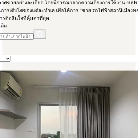
ะกาศขายอย่างละเอียด โดยพิจารณาจากความต้องการใช้งาน งบป
การเติบโตของแต่ละทำเล เพื่อให้การ "ขาย รถไฟฟ้าสถานีเมืองท
การตัดสินใจที่คุ้มค่าที่สุด
เติม