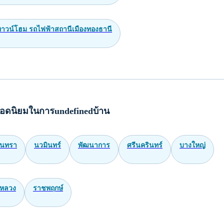
ทาวน์โฮม รถไฟฟ้าสถานีเมืองทองธานี
อดนิยมในการundefinedบ้าน
ินทรา
นวมินทร์
พัฒนาการ
ศรีนครินทร์
บางใหญ่
หลวง
ราชพฤกษ์