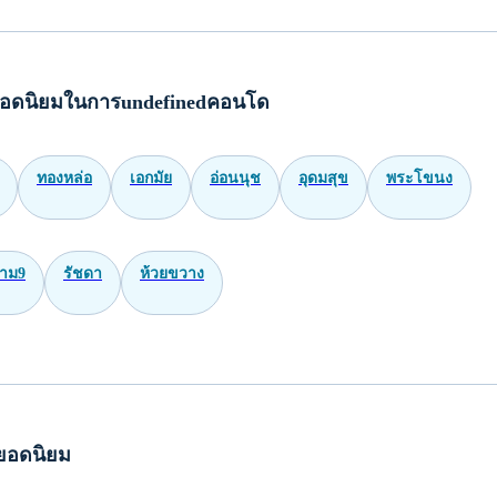
อดนิยมในการundefinedคอนโด
ทองหล่อ
เอกมัย
อ่อนนุช
อุดมสุข
พระโขนง
าม9
รัชดา
ห้วยขวาง
ยอดนิยม