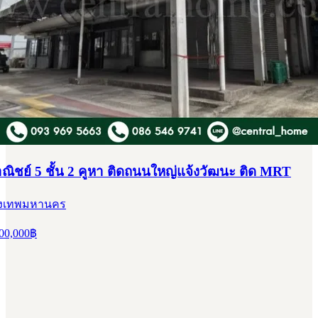
ิชย์ 5 ชั้น 2 คูหา ติดถนนใหญ่แจ้งวัฒนะ ติด MRT
กรุงเทพมหานคร
00,000
฿