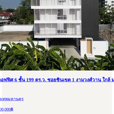
ฟฟิศ 6 ชั้น 199 ตร.ว. ซอยชินเขต 1 งามวงศ์วาน ใกล้ ม.
กรุงเทพมหานคร
00,000
฿