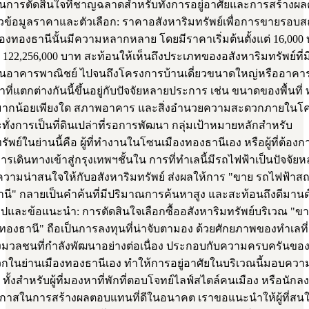
เป็นการตัดสินใจที่ชาญฉลาดสำหรับทั้งการอยู่อาศัยและการสร้าง
ข้อมูลราคาและตัวเลือก: ราคาอสังหาริมทรัพย์เพื่อการขายรอบส
องทองธานีนั้นมีความหลากหลาย โดยมีราคาเริ่มต้นตั้งแต่ 16,000
ด 122,256,000 บาท สะท้อนให้เห็นถึงประเภทของอสังหาริมทรัพย์ที่มีต
นอาคารพาณิชย์ ไปจนถึงโครงการบ้านเดี่ยวขนาดใหญ่หรืออาคา
ที่แตกต่างกันนี้ขึ้นอยู่กับปัจจัยหลายประการ เช่น ขนาดของพื้นที่ ทำเ
ีมากน้อยเพียงใด สภาพอาคาร และสิ่งอำนวยความสะดวกภายในโ
ทั่งการเป็นที่ดินเปล่าที่รอการพัฒนา กลุ่มเป้าหมายหลักสำหรับ
รัพย์ในย่านนี้คือ ผู้ที่ทำงานในโซนเมืองทองธานีเอง หรือผู้ที่ต้อ
เดินทางเข้าสู่กรุงเทพฯชั้นใน การที่ทำเลนี้มีรถไฟฟ้าเป็นปัจจัยหลัก
ความน่าสนใจให้กับอสังหาริมทรัพย์ ส่งผลให้การ "ขาย รถไฟฟ้าสถ
นี" กลายเป็นคำค้นที่มีปริมาณการค้นหาสูง และสะท้อนถึงดีมานด์ท
ปและข้อแนะนำ: การตัดสินใจเลือกซื้ออสังหาริมทรัพย์บริเวณ "ข
ทองธานี" ถือเป็นการลงทุนที่น่าจับตามอง ด้วยศักยภาพของทำเลที่เ
มวลชนที่กำลังพัฒนาอย่างต่อเนื่อง ประกอบกับความครบครันของ
ในย่านเมืองทองธานีเอง ทำให้การอยู่อาศัยในบริเวณนี้มอบคว
ทั้งสำหรับผู้ที่มองหาที่พักที่ตอบโจทย์ไลฟ์สไตล์คนเมือง หรือนักลงท
กาสในการสร้างผลตอบแทนที่ดีในอนาคต เราขอแนะนำให้ผู้ที่สน