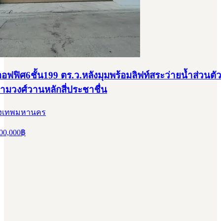
ฟฟิศ6ชั้น199 ตร.ว.หลังมุมพร้อมลิฟท์สระว่ายน้ำส่วนตั
ามวงศ์วานหลักสี่ประชาชื่น
กรุงเทพมหานคร
00,000
฿