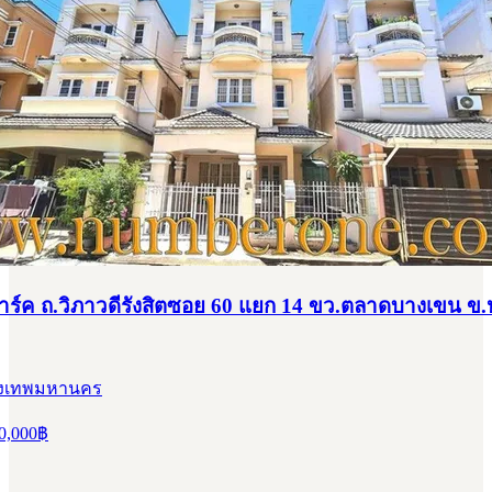
าร์ค ถ.วิภาวดีรังสิตซอย 60 แยก 14 ขว.ตลาดบางเขน ข.หล
กรุงเทพมหานคร
0,000
฿