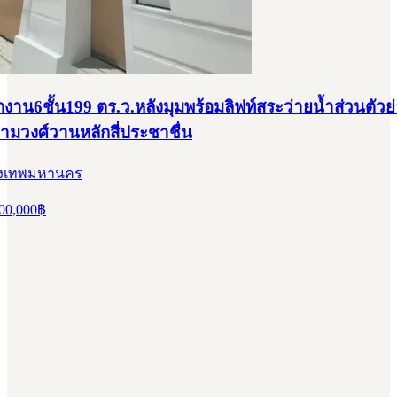
งาน6ชั้น199 ตร.ว.หลังมุมพร้อมลิฟท์สระว่ายน้ำส่วนตัว
ามวงศ์วานหลักสี่ประชาชื่น
กรุงเทพมหานคร
00,000
฿