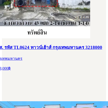
สส. รหัส TL0624 ทาวน์เฮ้าส์ กรุงเทพมหานคร 3218000
กรุงเทพมหานคร
8,000
฿