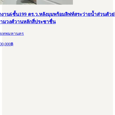
งาน6ชั้น199 ตร.ว.หลังมุมพร้อมลิฟท์สระว่ายน้ำส่วนตัว
ามวงศ์วานหลักสี่ประชาชื่น
กรุงเทพมหานคร
00,000
฿