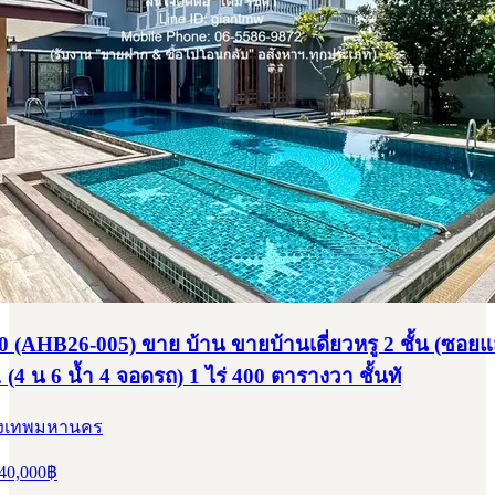
 (AHB26-005) ขาย บ้าน ขายบ้านเดี่ยวหรู 2 ชั้น (ซอยแ
 (4 น 6 น้ำ 4 จอดรถ) 1 ไร่ 400 ตารางวา ชั้นทั
กรุงเทพมหานคร
40,000
฿