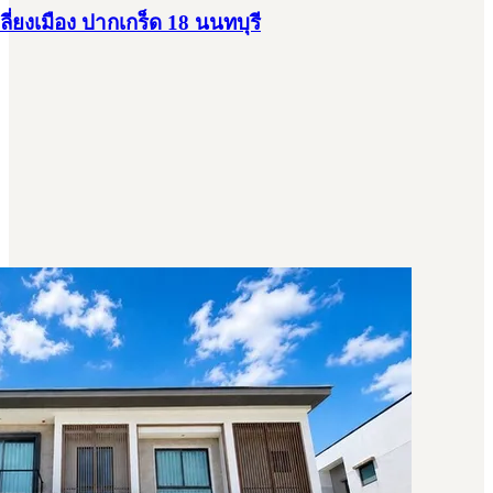
เลี่ยงเมือง ปากเกร็ด 18 นนทบุรี