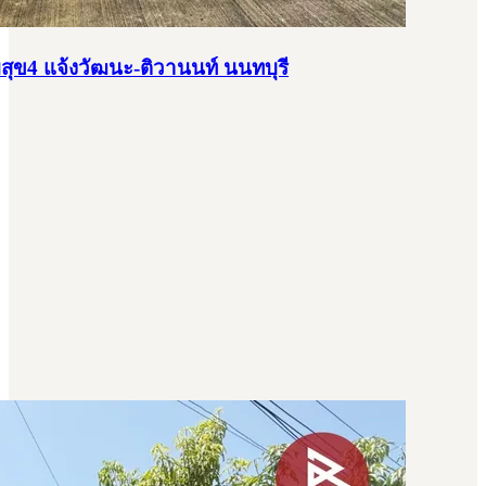
ยมสุข4 แจ้งวัฒนะ-ติวานนท์ นนทบุรี