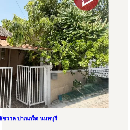
ิชัชวาล ปากเกร็ด นนทบุรี