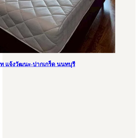
ท แจ้งวัฒนะ-ปากเกร็ด นนทบุรี