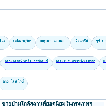
ี 20
เดนิม จตุจักร
Rhythm Ratchada
เวีย อารีย์
ชูช์ รา
เดอะ เครสท์ พาร์ค เรสซิเดนซ์
เดอะ เบส เพชรบุรี-ทองหล่อ
แ
เดอะ ไลน์ ไวบ์
ขายบ้านใกล้สถานที่ยอดนิยมในกรุงเทพฯ