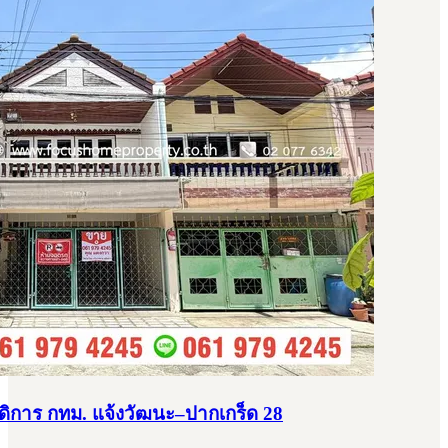
ัสดิการ กทม. แจ้งวัฒนะ–ปากเกร็ด 28