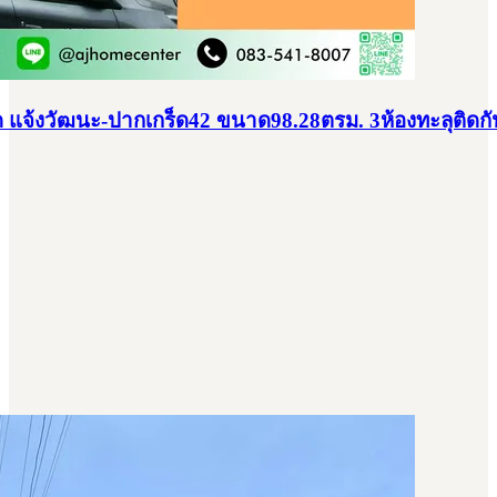
 แจ้งวัฒนะ-ปากเกร็ด42 ขนาด98.28ตรม. 3ห้องทะลุติดกั