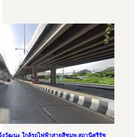
แจ้งวัฒนะ ใกล้รถไฟฟ้าสายสีชมพู สถานีศรีรัช