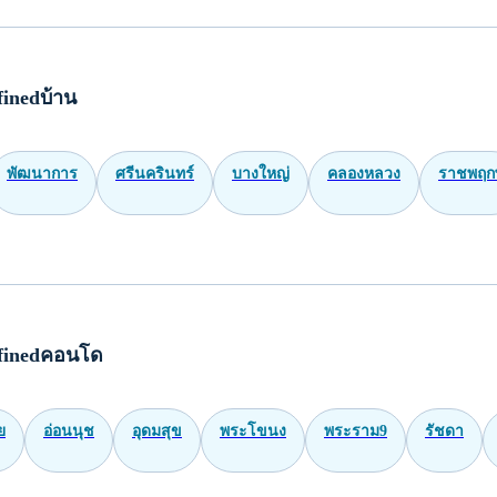
inedบ้าน
พัฒนาการ
ศรีนครินทร์
บางใหญ่
คลองหลวง
ราชพฤกษ
finedคอนโด
ย
อ่อนนุช
อุดมสุข
พระโขนง
พระราม9
รัชดา