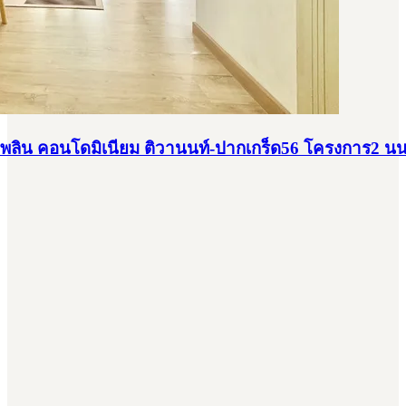
ลิน คอนโดมิเนียม ติวานนท์-ปากเกร็ด56 โครงการ2 นนท