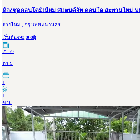
ห้องชุดคอนโดมิเนียม สแตนด์อัพ คอนโด สะพานใหม่-พหลโ
สายไหม , กรุงเทพมหานคร
เริ่มต้น
990,000
฿
25.59
ตร.ม
1
1
ขาย