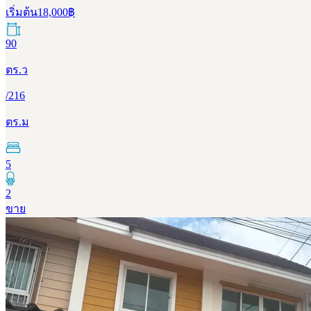
เริ่มต้น
18,000
฿
90
ตร.ว
/
216
ตร.ม
5
2
ขาย