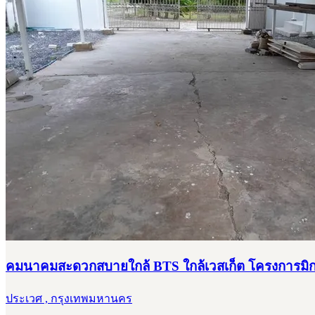
คมนาคมสะดวกสบายใกล้ BTS ใกล้เวสเก็ต โครงการมิกซ์
ประเวศ , กรุงเทพมหานคร