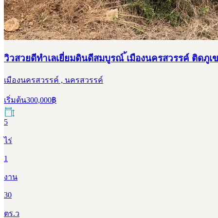
วิวสวยดีทำเลเยี่ยมดินดีสมบูรณ์ ้เมืองนครสวรรค์ ติดภู
เมืองนครสวรรค์ , นครสวรรค์
เริ่มต้น
300,000
฿
5
ไร่
1
งาน
30
ตร.ว