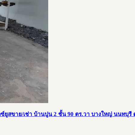
ยูสขาย/เช่า บ้านปูน 2 ชั้น 90 ตร.วา บางใหญ่ นนทบุร