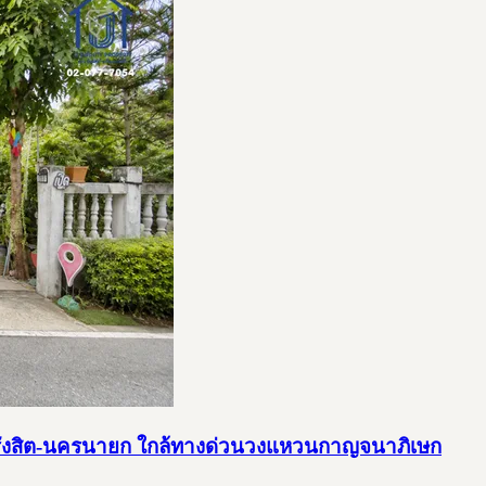
รังสิต-นครนายก ใกล้ทางด่วนวงแหวนกาญจนาภิเษก