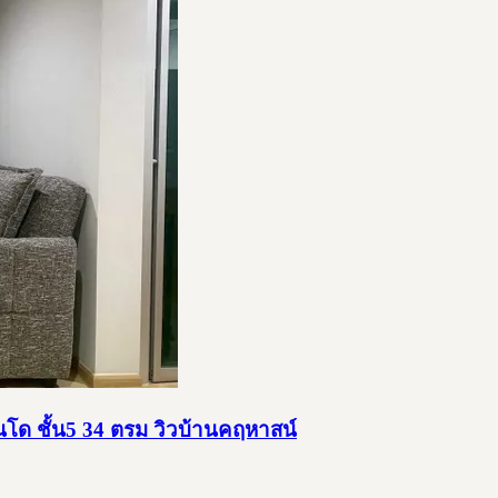
โด ชั้น5 34 ตรม วิวบ้านคฤหาสน์