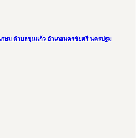
นเพชรเกษม ตำบลขุนแก้ว อำเภอนครชัยศรี นครปฐม