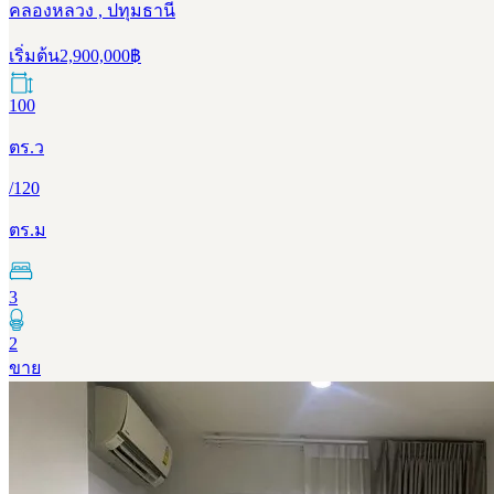
คลองหลวง , ปทุมธานี
เริ่มต้น
2,900,000
฿
100
ตร.ว
/
120
ตร.ม
3
2
ขาย