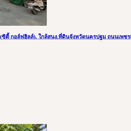
6 (ซิตี้ กอล์ฟฮิลล์), ใกล้สนง.ที่ดินจังหวัดนครปฐม ถน