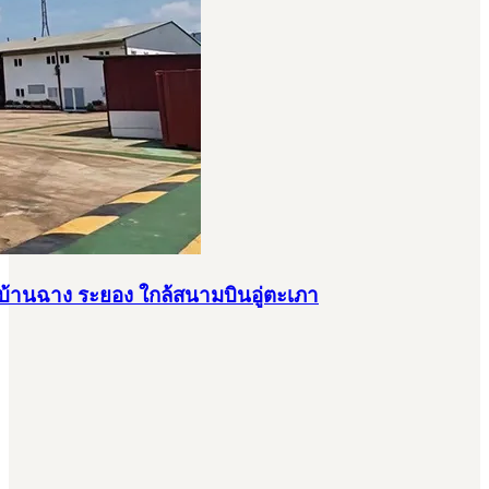
บ้านฉาง ระยอง ใกล้สนามบินอู่ตะเภา