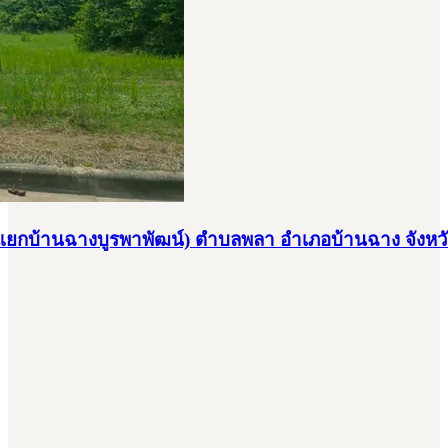
ตรว. (แยกบ้านฉางบูรพาพัฒน์) ตำบลพลา อำเภอบ้านฉาง จังห