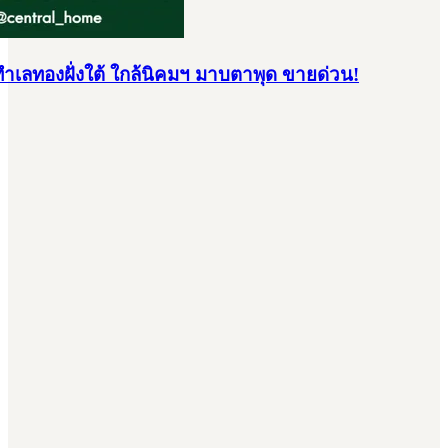
ง ทำเลทองฝั่งใต้ ใกล้นิคมฯ มาบตาพุด ขายด่วน!