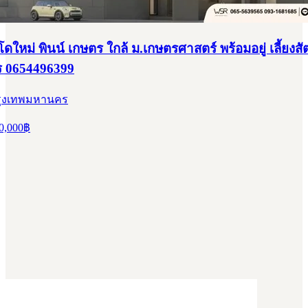
หม่ พินน์ เกษตร ใกล้ ม.เกษตรศาสตร์ พร้อมอยู่ เลี้ยงสัต
ร 0654496399
 กรุงเทพมหานคร
0,000
฿