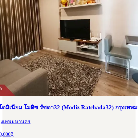
มิเนียม โมดิซ รัชดา32 (Modiz Ratchada32) กรุงเท
 กรุงเทพมหานคร
0,000
฿