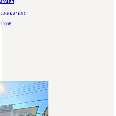
มหานคร
 กรุงเทพมหานคร
0,000
฿