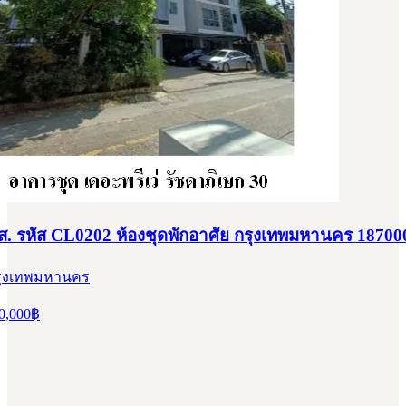
สส. รหัส CL0202 ห้องชุดพักอาศัย กรุงเทพมหานคร 18700
 กรุงเทพมหานคร
0,000
฿