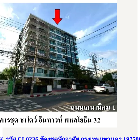
สส. รหัส CL0236 ห้องชุดพักอาศัย กรุงเทพมหานคร 19750