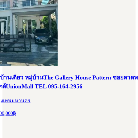
บ้านเดี่ยว หมู่บ้านThe Gallery House Pattern ซอยลาดพ
กล้UnionMall TEL 095-164-2956
 กรุงเทพมหานคร
00,000
฿