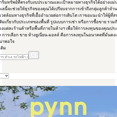
หาริมทรัพย์ที่ตรงกับงบประมาณและเป้าหมายทางธุรกิจได้อย่างแม่
ลนี้จะช่วยให้ธุรกิจของคุณได้เปรียบจากการเข้าถึงกลุ่มลูกค้าจ
ดล้อมทางธุรกิจที่เอื้ออำนวยต่อการเติบโต เราขอแนะนำให้ผู้ที่
มเติมเกี่ยวกับประเภทของพื้นที่ รูปแบบการเช่า หรือการซื้อขาย รวม
งแต่ละร้านค้าหรือพื้นที่ภายในห้างฯ เพื่อให้การลงทุนของคุณป
ุด การเลือก ขาย ห้างยูเนี่ยน-มอลล์ คือการลงทุนในอนาคตที่มั่นค
น่าพอใจ
เติม