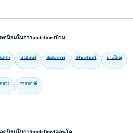
อดนิยมในการundefinedบ้าน
ินทรา
นวมินทร์
พัฒนาการ
ศรีนครินทร์
บางใหญ่
หลวง
ราชพฤกษ์
อดนิยมในการundefinedคอนโด