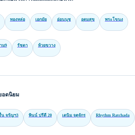
ทองหล่อ
เอกมัย
อ่อนนุช
อุดมสุข
พระโขนง
าม9
รัชดา
ห้วยขวาง
ยอดนิยม
่น จรัญฯ3
พินน์ ปรีดี 20
เดนิม จตุจักร
Rhythm Ratchada