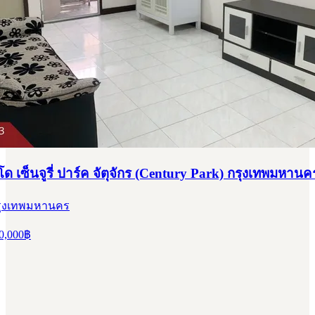
 เซ็นจูรี่ ปาร์ค จัตุจักร (Century Park) กรุงเทพมหานค
 กรุงเทพมหานคร
0,000
฿