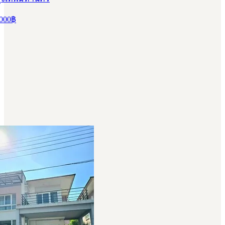
000
฿