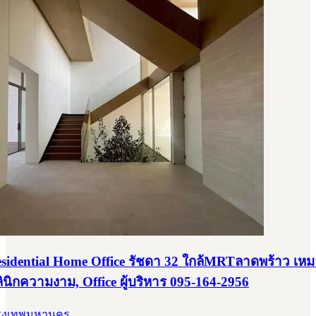
Residential Home Office รัชดา 32 ใกล้MRTลาดพร้าว เห
ลินิกความงาม, Office ผู้บริหาร 095-164-2956
 กรุงเทพมหานคร