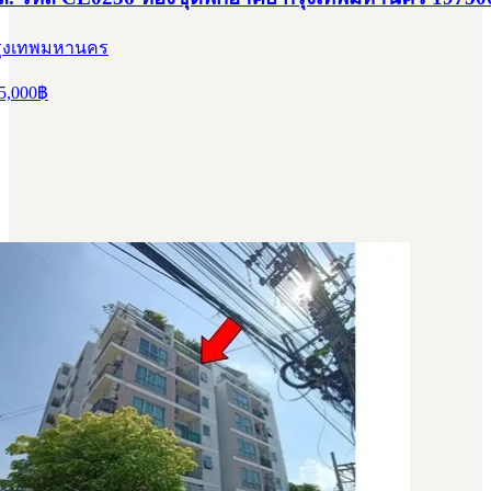
 กรุงเทพมหานคร
5,000
฿