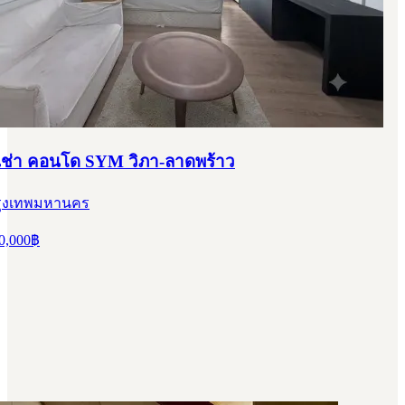
้เช่า คอนโด SYM วิภา-ลาดพร้าว
 กรุงเทพมหานคร
0,000
฿