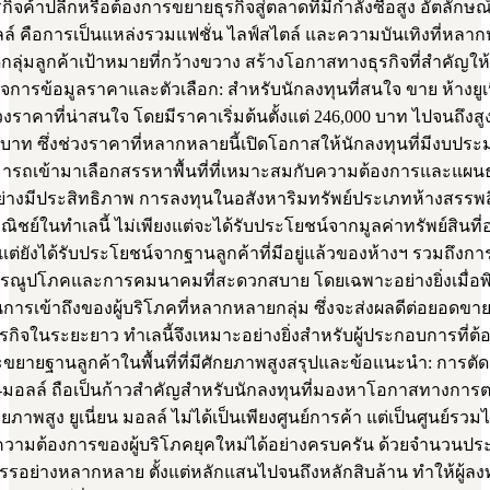
กิจค้าปลีกหรือต้องการขยายธุรกิจสู่ตลาดที่มีกำลังซื้อสูง อัตลัก
อลล์ คือการเป็นแหล่งรวมแฟชั่น ไลฟ์สไตล์ และความบันเทิงที่หลา
กลุ่มลูกค้าเป้าหมายที่กว้างขวาง สร้างโอกาสทางธุรกิจที่สำคัญให้กับ
จการข้อมูลราคาและตัวเลือก: สำหรับนักลงทุนที่สนใจ ขาย ห้างยูเ
งราคาที่น่าสนใจ โดยมีราคาเริ่มต้นตั้งแต่ 246,000 บาท ไปจนถึงสู
 บาท ซึ่งช่วงราคาที่หลากหลายนี้เปิดโอกาสให้นักลงทุนที่มีงบป
มารถเข้ามาเลือกสรรหาพื้นที่ที่เหมาะสมกับความต้องการและแผนธ
ย่างมีประสิทธิภาพ การลงทุนในอสังหาริมทรัพย์ประเภทห้างสรรพส
พาณิชย์ในทำเลนี้ ไม่เพียงแต่จะได้รับประโยชน์จากมูลค่าทรัพย์สินที่อ
่ยังได้รับประโยชน์จากฐานลูกค้าที่มีอยู่แล้วของห้างฯ รวมถึงการ
ณูปโภคและการคมนาคมที่สะดวกสบาย โดยเฉพาะอย่างยิ่งเมื่อพ
การเข้าถึงของผู้บริโภคที่หลากหลายกลุ่ม ซึ่งจะส่งผลดีต่อยอดข
กิจในระยะยาว ทำเลนี้จึงเหมาะอย่างยิ่งสำหรับผู้ประกอบการที่ต้
ขยายฐานลูกค้าในพื้นที่ที่มีศักยภาพสูงสรุปและข้อแนะนำ: การตั
่ยน-มอลล์ ถือเป็นก้าวสำคัญสำหรับนักลงทุนที่มองหาโอกาสทางกา
กยภาพสูง ยูเนี่ยน มอลล์ ไม่ได้เป็นเพียงศูนย์การค้า แต่เป็นศูนย์รวมไ
ามต้องการของผู้บริโภคยุคใหม่ได้อย่างครบครัน ด้วยจำนวนประ
สรรอย่างหลากหลาย ตั้งแต่หลักแสนไปจนถึงหลักสิบล้าน ทำให้ผู้ล