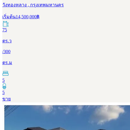
วังทองหลาง , กรุงเทพมหานคร
เริ่มต้น
14,500,000
฿
75
ตร.ว
/
300
ตร.ม
5
5
ขาย