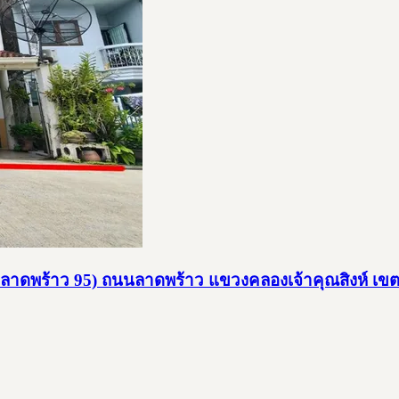
์ (ซอยลาดพร้าว 95) ถนนลาดพร้าว แขวงคลองเจ้าคุณสิงห์ เ