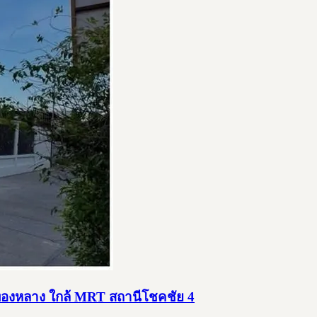
ังทองหลาง ใกล้ MRT สถานีโชคชัย 4