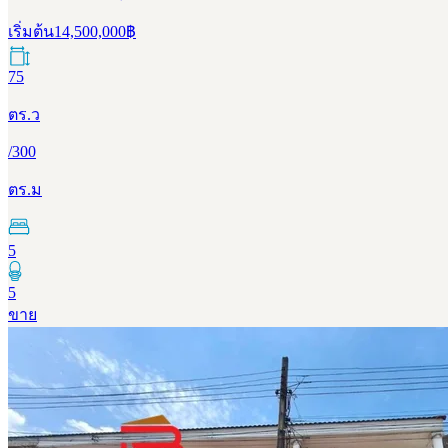
เริ่มต้น
14,500,000
฿
75
ตร.ว
/
300
ตร.ม
5
5
ขาย