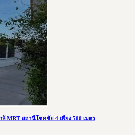
ใกล้ MRT สถานีโชคชัย 4 เพียง 500 เมตร