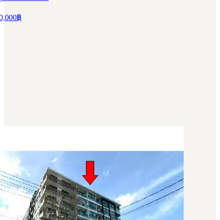
0,000
฿