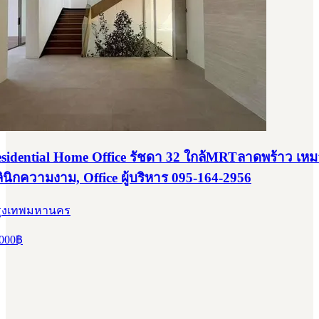
Residential Home Office รัชดา 32 ใกล้MRTลาดพร้าว เห
ลินิกความงาม, Office ผู้บริหาร 095-164-2956
 กรุงเทพมหานคร
000
฿