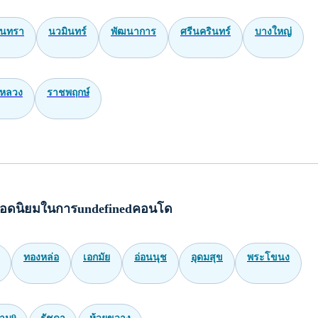
ินทรา
นวมินทร์
พัฒนาการ
ศรีนครินทร์
บางใหญ่
หลวง
ราชพฤกษ์
อดนิยมในการundefinedคอนโด
ทองหล่อ
เอกมัย
อ่อนนุช
อุดมสุข
พระโขนง