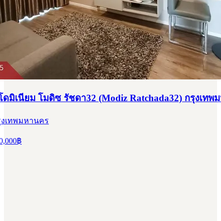
มิเนียม โมดิซ รัชดา32 (Modiz Ratchada32) กรุงเท
 กรุงเทพมหานคร
0,000
฿