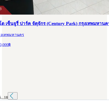
 เซ็นจูรี่ ปาร์ค จัตุจักร (Century Park) กรุงเทพมหานค
 กรุงเทพมหานคร
0,000
฿
5
...
18