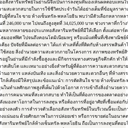
้ออสังหาริมทรัพย์ในย่านนี้จึงเป็นการลงทุนที่มองเห็นผลตอบแทน
มสะดวกสบายในการใช้ชีวิตประจำวันได้อย่างเต็มที่ข้อมูลราคา
รับผู้ที่สนใจ ขาย ห้างเซ็นทรัล-พหลโยธิน พบว่ามีตัวเลือกหลากหลาย
นที่ 246,000 บาท ไปจนถึงสูงสุดที่ 34,025,000 บาท ช่วงราคาที่กว้าง
มหลากหลายของประเภทอสังหาริมทรัพย์ที่มีให้เลือก ตั้งแต่อพาร์ต
ฮมออฟฟิศ ไปจนถึงคอนโดมิเนียมหรู หรือแม้แต่พื้นที่เชิงพาณิชย์ที
ียง ปัจจัยที่มีผลต่อราคา ได้แก่ ทำเลที่ตั้งที่ติดกับห้างสรรพสินค
ที่ใช้สอย สิ่งอำนวยความสะดวกภายในโครงการ สภาพของทรัพย์สิ
ารอยู่ในย่านที่มีกำลังซื้อสูงและมีกิจกรรมทางเศรษฐกิจคึกคัก ทำให
กาสเติบโต และเหมาะอย่างยิ่งสำหรับผู้ที่ต้องการความสะดวกสบา
 ร้านอาหาร แหล่งบันเทิง และสิ่งอำนวยความสะดวกอื่นๆ ที่ห้างสร
ใกล้เคียงมีให้สรุปและข้อแนะนำ: การตัดสินใจ ขาย ห้างเซ็นทรัล
ุนในทำเลศักยภาพสูงที่เต็มไปด้วยโอกาส การเข้าถึงสิ่งอำนวยค
ละการคมนาคมที่สะดวกสบาย ทำให้เป็นที่ต้องการของตลาดอย่างต่
งมองหาโอกาสในการลงทุน หรือต้องการที่อยู่อาศัยที่เชื่อมต่อกับ
อย่างลงตัว การสำรวจตัวเลือกอสังหาริมทรัพย์ในบริเวณนี้จะเป็นก
าอย่างแน่นอน ด้วยศักยภาพในการปล่อยเช่า หรือการขายต่อในอนาค
งหาริมทรัพย์ใกล้ห้างเซ็นทรัล-พหลโยธิน ถือเป็นการลงทุนที่ตอบโ