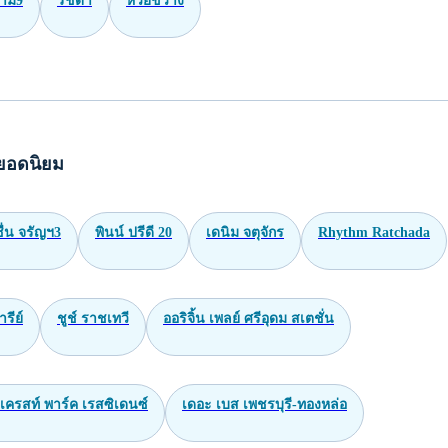
าม9
รัชดา
ห้วยขวาง
ยอดนิยม
่น จรัญฯ3
พินน์ ปรีดี 20
เดนิม จตุจักร
Rhythm Ratchada
ารีย์
ชูช์ ราชเทวี
ออริจิ้น เพลย์ ศรีอุดม สเตชั่น
เครสท์ พาร์ค เรสซิเดนซ์
เดอะ เบส เพชรบุรี-ทองหล่อ