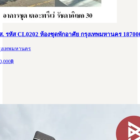
สส. รหัส CL0202 ห้องชุดพักอาศัย กรุงเทพมหานคร 18700
 กรุงเทพมหานคร
0,000
฿