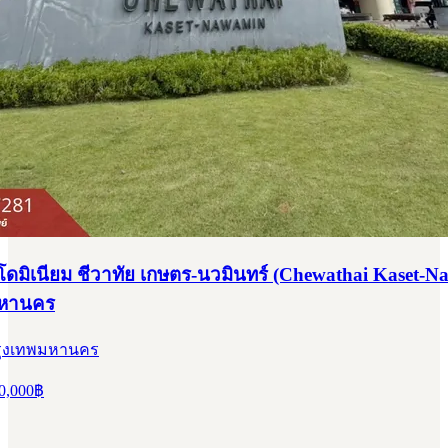
มิเนียม ชีวาทัย เกษตร-นวมินทร์ (Chewathai Kaset-N
มหานคร
 กรุงเทพมหานคร
0,000
฿