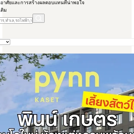
ู่อาศัยและการสร้างผลตอบแทนที่น่าพอใจ
เติม