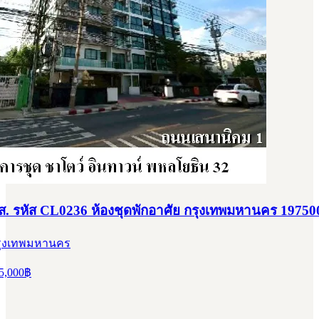
สส. รหัส CL0236 ห้องชุดพักอาศัย กรุงเทพมหานคร 19750
 กรุงเทพมหานคร
5,000
฿