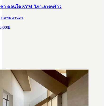
้เช่า คอนโด SYM วิภา-ลาดพร้าว
 กรุงเทพมหานคร
0,000
฿