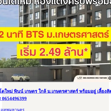
หม่ พินน์ เกษตร ใกล้ ม.เกษตรศาสตร์ พร้อมอยู่ เลี้ยงสัต
ร 0654496399
 กรุงเทพมหานคร