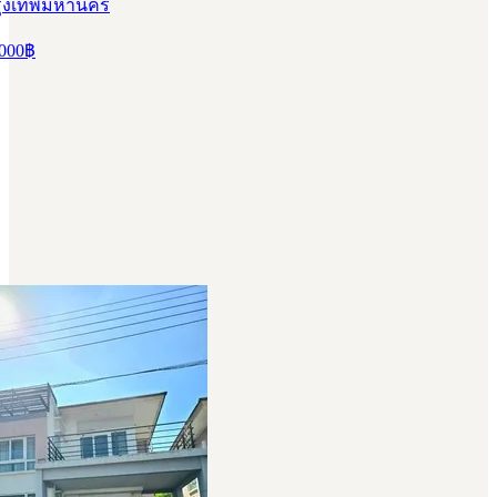
 กรุงเทพมหานคร
000
฿