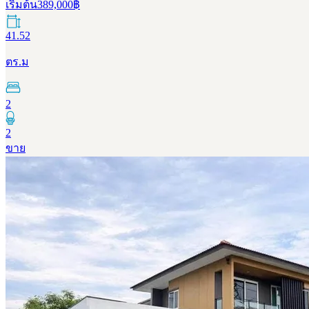
เริ่มต้น
389,000
฿
41.52
ตร.ม
2
2
ขาย