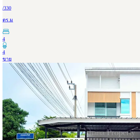
/
330
ตร.ม
4
4
ขาย