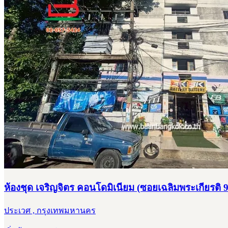
ห้องชุด เจริญจิตร คอนโดมิเนียม (ซอยเฉลิมพระเกียรติ 
ประเวศ , กรุงเทพมหานคร