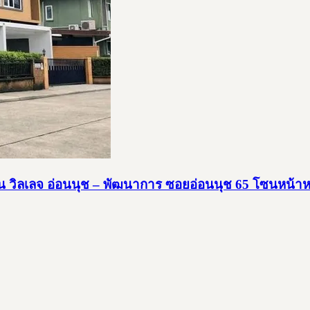
้น วิลเลจ อ่อนนุช – พัฒนาการ ซอยอ่อนนุช 65 โซนหน้าหม