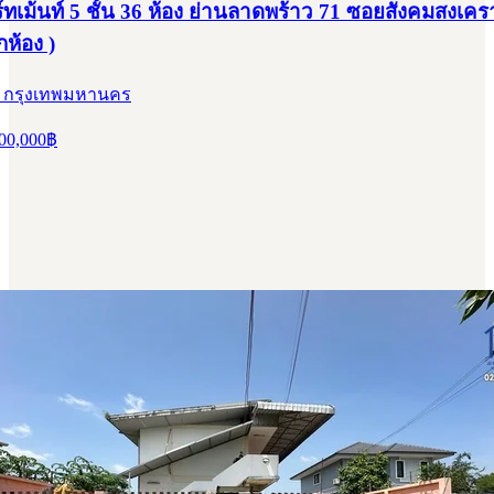
เม้นท์ 5 ชั้น 36 ห้อง ย่านลาดพร้าว 71 ซอยสังคมสงเคราะห
กห้อง )
, กรุงเทพมหานคร
00,000
฿