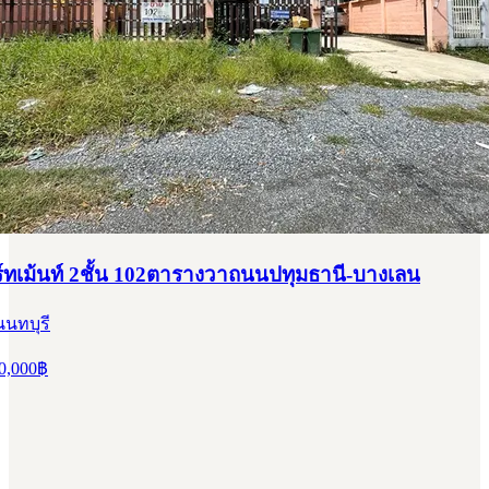
ทเม้นท์ 2ชั้น 102ตารางวาถนนปทุมธานี-บางเลน
นนทบุรี
0,000
฿