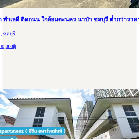
 ทำเลดี ติดถนน ใกล้อมตะนคร นาป่า ชลบุรี ต่ำกว่าราค
, ชลบุรี
00,000
฿