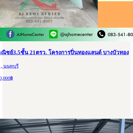
ิชย์3.5ชั้น 21ตรว. โครงการปิ่นทองแลนด์ บางบัวทอง
, นนทบุรี
0,000
฿