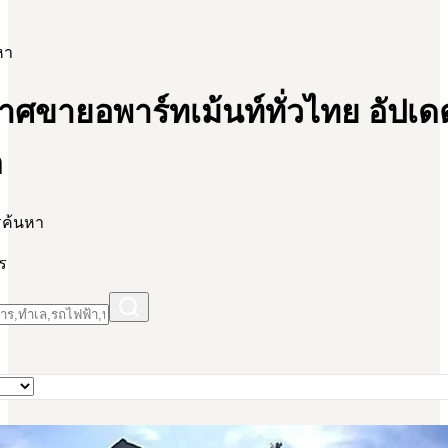
หา
าศขายอพาร์ทเม้นท์ทั่วไทย อัปเด
ด
รค้นหา
ร