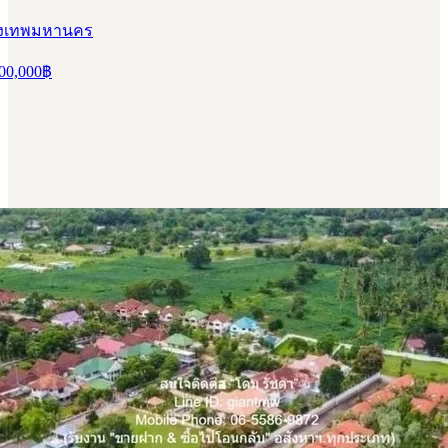
กรุงเทพมหานคร
00,000
฿