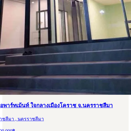
อพาร์ทเม้นท์ ใจกลางเมืองโคราช จ.นครราชสีมา
าชสีมา , นครราชสีมา
00,000
฿