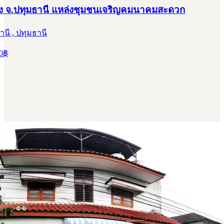
อง จ.ปทุมธานี แหล่งชุมชนเจริญคมนาคมสะดวก
านี , ปทุมธานี
0
฿