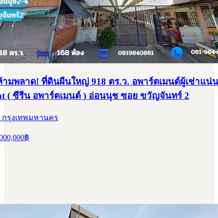
้ามพลาด! ที่ดินผืนใหญ่ 918 ตร.ว. อพาร์ตเมนต์ผู้เช่าแน่
 ( ซีรีน อพาร์ตเมนต์ ) อ่อนนุช ซอย ขวัญจันทร์ 2
, กรุงเทพมหานคร
000,000
฿