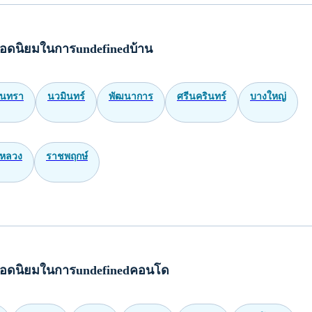
อดนิยมในการundefinedบ้าน
ินทรา
นวมินทร์
พัฒนาการ
ศรีนครินทร์
บางใหญ่
หลวง
ราชพฤกษ์
อดนิยมในการundefinedคอนโด