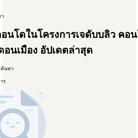
หา
อนโดในโครงการเจดับบลิว คอ
อนเมือง อัปเดตล่าสุด
รค้นหา
การ