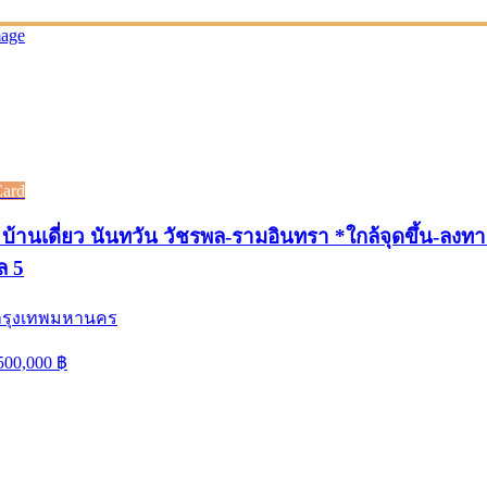
Card
บ้านเดี่ยว นันทวัน วัชรพล-รามอินทรา *ใกล้จุดขึ้น-ลงท
ล 5
 กรุงเทพมหานคร
500,000
฿