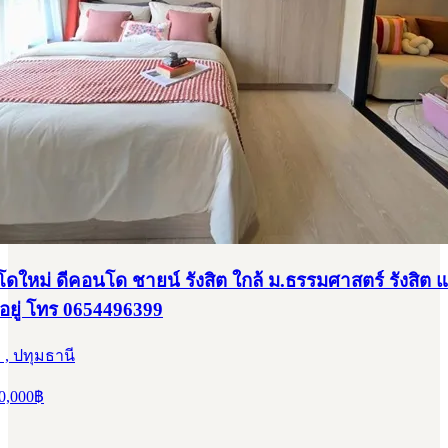
ใหม่ ดีคอนโด ชายน์ รังสิต ใกล้ ม.ธรรมศาสตร์ รังสิต 
าอยู่ โทร 0654496399
, ปทุมธานี
0,000
฿