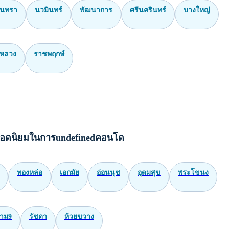
ินทรา
นวมินทร์
พัฒนาการ
ศรีนครินทร์
บางใหญ่
หลวง
ราชพฤกษ์
อดนิยมในการundefinedคอนโด
ทองหล่อ
เอกมัย
อ่อนนุช
อุดมสุข
พระโขนง
าม9
รัชดา
ห้วยขวาง