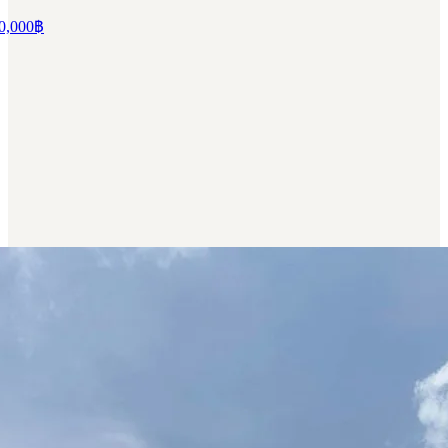
0,000
฿