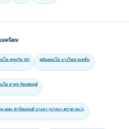
ยอดนิยม
นโด สุขุมวิท 105
พลัมคอนโด บางใหญ่ สเตชั่น
อนโด สาทร-กัลปพฤกษ์
ด เดอะ พาร์คแลนด์ บางนา (บางนา-ตราด กม.5)