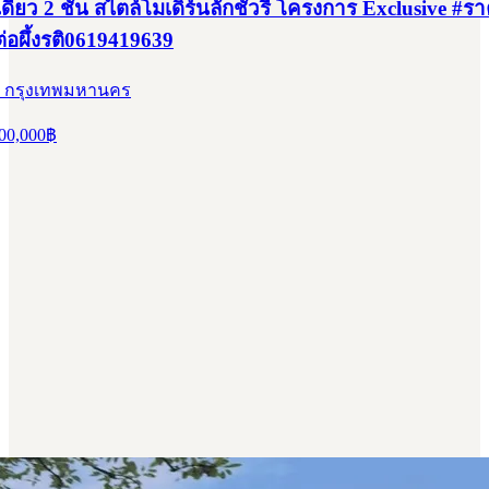
ี่ยว 2 ชั้น สไตล์โมเดิร์นลักชัวรี โครงการ Exclusive #ร
่อผึ้งรติ0619419639
 , กรุงเทพมหานคร
00,000
฿