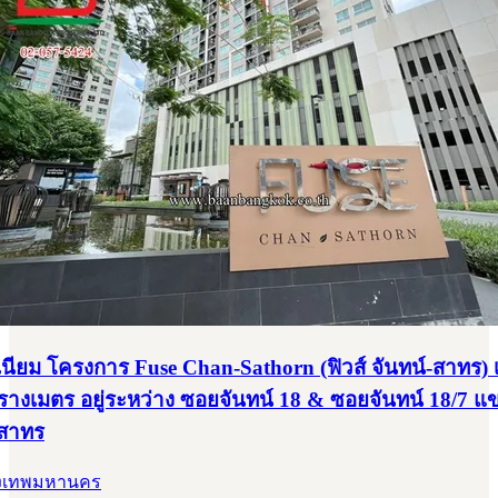
ียม โครงการ Fuse Chan-Sathorn (ฟิวส์ จันทน์-สาทร) เนื
รางเมตร อยู่ระหว่าง ซอยจันทน์ 18 & ซอยจันทน์ 18/7 แขว
สาทร
ุงเทพมหานคร