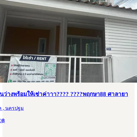
านว่างพร้อมให้เช่าค่าาา???? ????พฤกษา88 ศาลายา
 , นครปฐม
0
฿