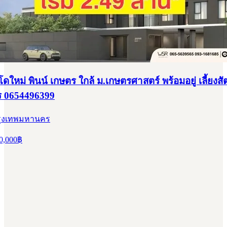
หม่ พินน์ เกษตร ใกล้ ม.เกษตรศาสตร์ พร้อมอยู่ เลี้ยงสัต
ร 0654496399
 กรุงเทพมหานคร
0,000
฿