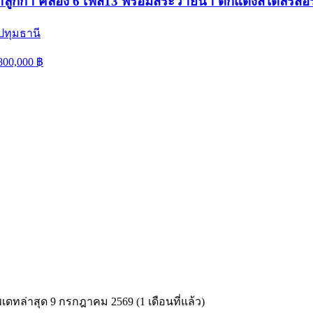
ำลูกกา คลอง 6 เฟส13 พร้อมสระว่ายน้ำ ตกแต่งสไตล์รีสอร
ปทุมธานี
800,000
฿
พเดทล่าสุด
9 กรกฎาคม 2569 (1 เดือนที่แล้ว)