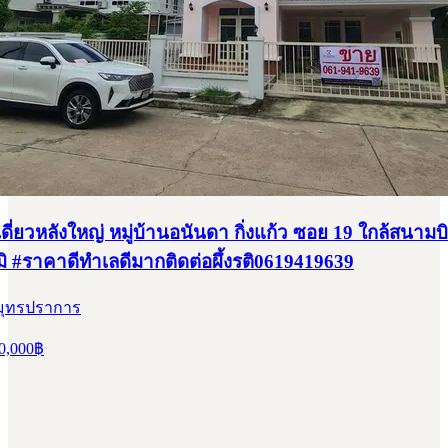
ี่ยวหลังใหญ่ หมู่บ้านอนันดา กิ่งแก้ว ซอย 19 ใกล้สนามบ
มิ #ราคาดีทำเลดีมากติดต่อผึ้งรติ0619419639
สมุทรปราการ
0,000
฿