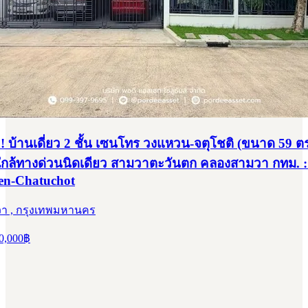
 บ้านเดี่ยว 2 ชั้น เซนโทร วงแหวน-จตุโชติ (ขนาด 59 ตร.
ใกล้ทางด่วนนิดเดียว สามวาตะวันตก คลองสามวา กทม. :
n-Chatuchot
า , กรุงเทพมหานคร
0,000
฿