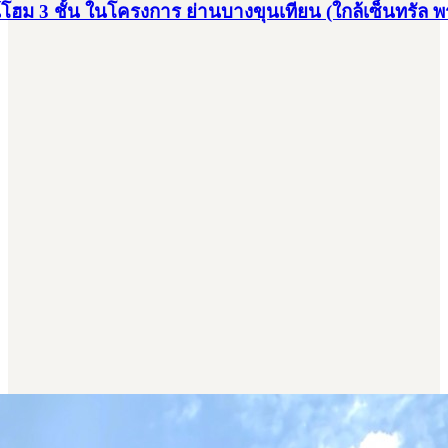
ม 3 ชั้น ในโครงการ ย่านบางขุนเทียน (ใกล้เซ็นทรัล พร