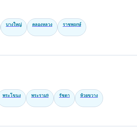
บางใหญ่
คลองหลวง
ราชพฤกษ์
พระโขนง
พระราม9
รัชดา
ห้วยขวาง