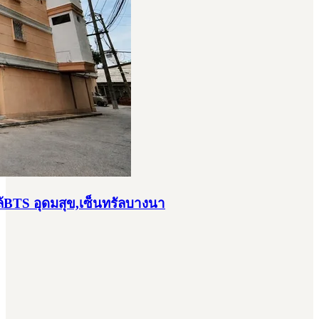
ล้BTS อุดมสุข,เซ็นทรัลบางนา