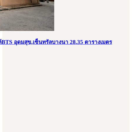
ล้BTS อุดมสุข,เซ็นทรัลบางนา 28.35 ตารางเมตร