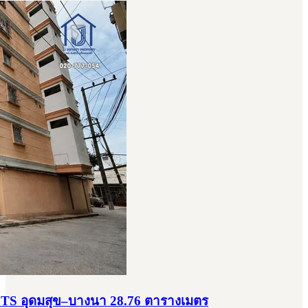
ล้BTS อุดมสุข–บางนา 28.76 ตารางเมตร