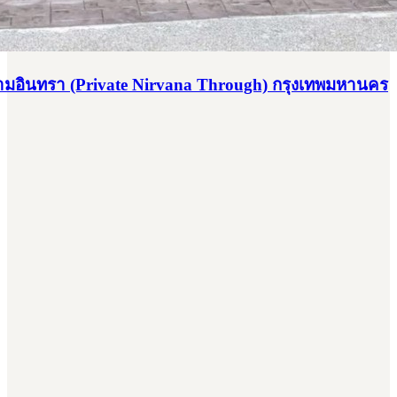
รามอินทรา (Private Nirvana Through) กรุงเทพมหานคร