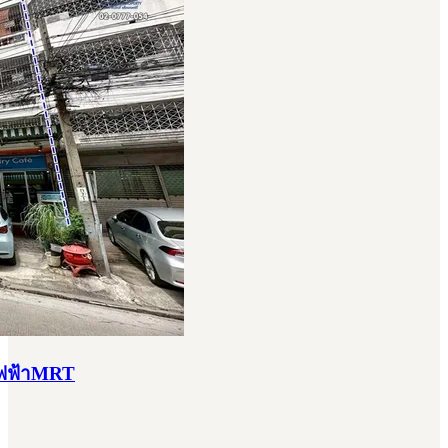
ไฟฟ้าMRT