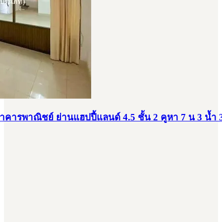
พาณิชย์ ย่านแฮปปี้แลนด์ 4.5 ชั้น 2 คูหา 7 น 3 น้ำ 