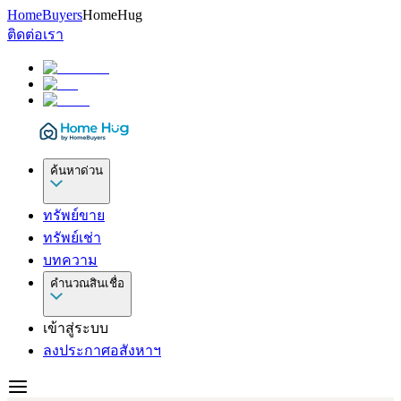
HomeBuyers
HomeHug
ติดต่อเรา
ค้นหาด่วน
ทรัพย์ขาย
ทรัพย์เช่า
บทความ
คำนวณสินเชื่อ
เข้าสู่ระบบ
ลงประกาศอสังหาฯ