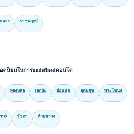
หลวง
ราชพฤกษ์
อดนิยมในการundefinedคอนโด
ทองหล่อ
เอกมัย
อ่อนนุช
อุดมสุข
พระโขนง
าม9
รัชดา
ห้วยขวาง