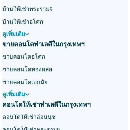
บ้านให้เช่าพระราม9
บ้านให้เช่าอโศก
ดูเพิ่มเติม
ขายคอนโดทำเลดีในกรุงเทพฯ
ขายคอนโดอโศก
ขายคอนโดทองหล่อ
ขายคอนโดเอกมัย
ดูเพิ่มเติม
คอนโดให้เช่าทำเลดีในกรุงเทพฯ
คอนโดให้เช่าอ่อนนุช
คอนโดให้เช่าพระราม9