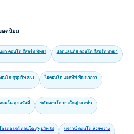
ยอดนิยม
นยา คอนโด รีสอร์ท พัทยา
แอตแลนติส คอนโด รีสอร์ท พัทยา
อนโด สุขุมวิท 97.1
ไอคอนโด แอคทีฟ พัฒนาการ
่ คอนโด สุขสวัสดิ์
พลัมคอนโด บางใหญ่ สเตชั่น
โอ เดล เรย์ คอนโด สุขุมวิท 64
บราวน์ คอนโด ห้วยขวาง