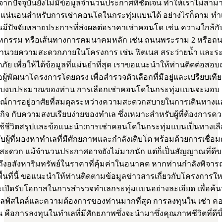
องจากปัจจุบันยังไม่มีข้อมูลจำนวนประกาศที่ชัดเจน ทำให้เราไม่สาม
ี่แน่นอนสำหรับการเช่าคอนโดในกระทุ่มแบนได้ อย่างไรก็ตาม ทำ
นมีปัจจัยหลายประการที่ส่งผลต่อราคาเช่าคอนโด เช่น ความใกล้ก
หกรรม หรือเส้นทางการคมนาคมหลัก เช่น ถนนพระราม 2 หรือถ
งอำนวยความสะดวกภายในโครงการ เช่น ฟิตเนส สระว่ายน้ำ และร
ย เพื่อให้ได้ข้อมูลที่แม่นยำที่สุด เราขอแนะนำให้ท่านติดต่อสอ
ผู้พัฒนาโครงการโดยตรง เพื่อสำรวจตัวเลือกที่มีอยู่และเปรียบเทีย
ับงบประมาณของท่าน การเลือกเช่าคอนโดในกระทุ่มแบนจะมอบ
์การอยู่อาศัยที่สมดุลระหว่างความสะดวกสบายในการเดินทางแ
รกิจ กับความสงบเรียบง่ายของทำเล ซึ่งเหมาะสำหรับผู้ที่ต้องการค
ช้ชีวิตสรุปและข้อแนะนำ:การเช่าคอนโดในกระทุ่มแบนเป็นทางเลือ
ผู้ที่มองหาทำเลที่มีศักยภาพและกำลังเติบโต พร้อมด้วยการเชื่อ
สะดวก แม้จำนวนประกาศอาจยังไม่มากนัก แต่ก็เป็นสัญญาณที่ด
ถึงอสังหาริมทรัพย์ในราคาที่คุ้มค่าในอนาคต หากท่านกำลังพิจา
นที่นี้ ขอแนะนำให้ท่านติดตามข้อมูลข่าวสารเกี่ยวกับโครงการใหม
ละเปิดรับโอกาสในการสำรวจทำเลกระทุ่มแบนอย่างละเอียด เพื่อค้นหา
ลฟ์สไตล์และความต้องการของท่านมากที่สุด การลงทุนใน เช่า ค
 คือการลงทุนในทำเลที่มีศักยภาพซึ่งจะนำมาซึ่งคุณภาพชีวิตที่ดีขึ