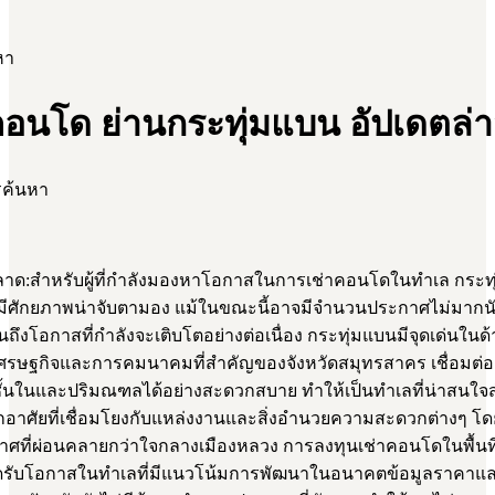
หา
คอนโด ย่านกระทุ่มแบน อัปเดตล่า
รค้นหา
ด:สำหรับผู้ที่กำลังมองหาโอกาสในการเช่าคอนโดในทำเล กระทุ
ี่มีศักยภาพน่าจับตามอง แม้ในขณะนี้อาจมีจำนวนประกาศไม่มากนัก
นถึงโอกาสที่กำลังจะเติบโตอย่างต่อเนื่อง กระทุ่มแบนมีจุดเด่นในด
เศรษฐกิจและการคมนาคมที่สำคัญของจังหวัดสมุทรสาคร เชื่อมต่อ
ั้นในและปริมณฑลได้อย่างสะดวกสบาย ทำให้เป็นทำเลที่น่าสนใจสำห
กอาศัยที่เชื่อมโยงกับแหล่งงานและสิ่งอำนวยความสะดวกต่างๆ โดย
าศที่ผ่อนคลายกว่าใจกลางเมืองหลวง การลงทุนเช่าคอนโดในพื้นที่น
ิดรับโอกาสในทำเลที่มีแนวโน้มการพัฒนาในอนาคตข้อมูลราคาแล