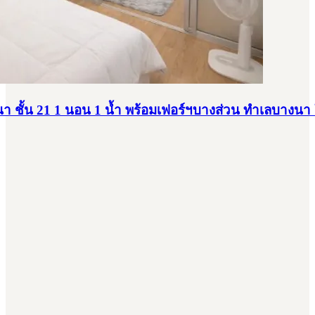
งนา ชั้น 21 1 นอน 1 น้ำ พร้อมเฟอร์ฯบางส่วน ทำเลบางนา