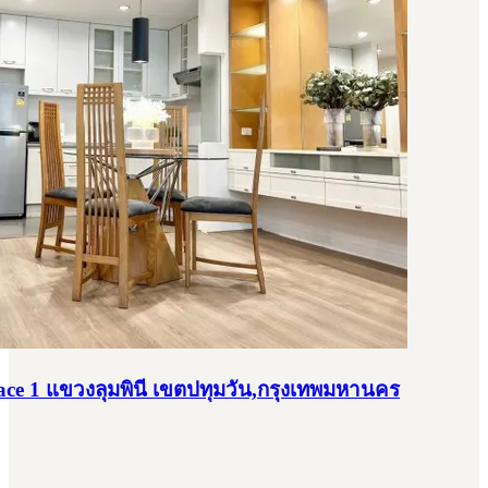
ace 1 แขวงลุมพินี เขตปทุมวัน,กรุงเทพมหานคร