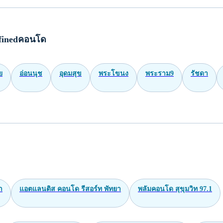
finedคอนโด
ย
อ่อนนุช
อุดมสุข
พระโขนง
พระราม9
รัชดา
า
แอตแลนติส คอนโด รีสอร์ท พัทยา
พลัมคอนโด สุขุมวิท 97.1