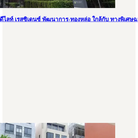
ีไลท์ เรสซิเดนซ์ พัฒนาการ-ทองหล่อ ใกล้กับ ทางพิเศษฉลอง