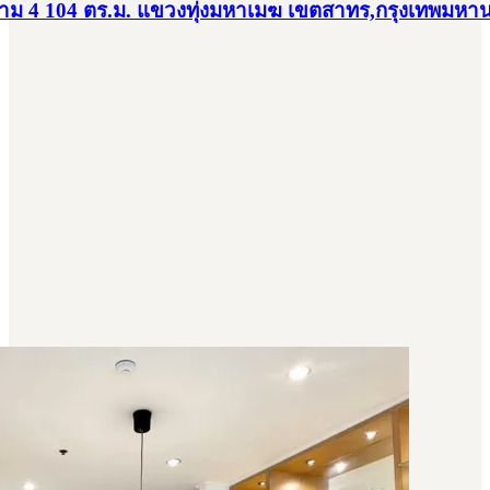
พระราม 4 104 ตร.ม. แขวงทุ่งมหาเมฆ เขตสาทร,กรุงเทพมหา