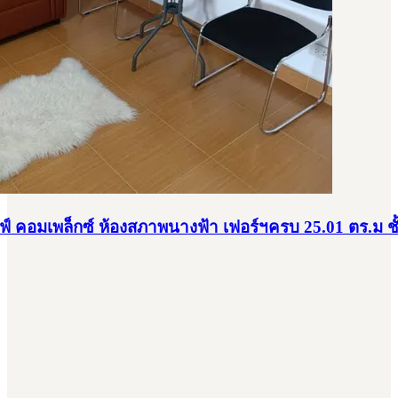
์ คอมเพล็กซ์ ห้องสภาพนางฟ้า เฟอร์ฯครบ 25.01 ตร.ม ชั