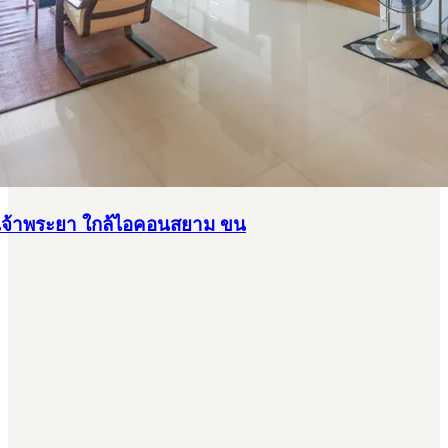
 เจ้าพระยา ใกล้ไอคอนสยาม ขน