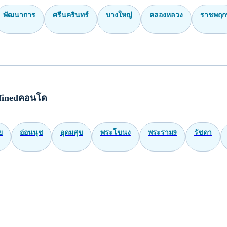
พัฒนาการ
ศรีนครินทร์
บางใหญ่
คลองหลวง
ราชพฤกษ
finedคอนโด
ย
อ่อนนุช
อุดมสุข
พระโขนง
พระราม9
รัชดา