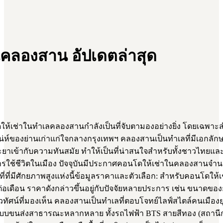
นคลองสาน อัปเดตล่าสุด
เช่าในทำเลคลองสานกำลังเป็นที่จับตามองอย่างยิ่ง โดยเฉพาะส
่ห์ของย่านเก่าแก่ใจกลางกรุงเทพฯ คลองสานเป็นทำเลที่มีเอกลั
ะยาเข้ากับความทันสมัย ทำให้เป็นที่น่าสนใจสำหรับทั้งชาวไทยและช
บการใช้ชีวิตในเมือง ปัจจุบันมีประกาศคอนโดให้เช่าในคลองสานจำ
นที่ที่มีศักยภาพสูงแห่งนี้ข้อมูลราคาและตัวเลือก: สำหรับคอนโดให
อเดือน ราคาดังกล่าวขึ้นอยู่กับปัจจัยหลายประการ เช่น ขนาดของยูนิ
ศน์ที่มองเห็น คลองสานเป็นทำเลที่ตอบโจทย์ไลฟ์สไตล์คนเมืองยุค
ระบบขนส่งสาธารณะหลากหลาย ทั้งรถไฟฟ้า BTS สายสีทอง (สถานีก