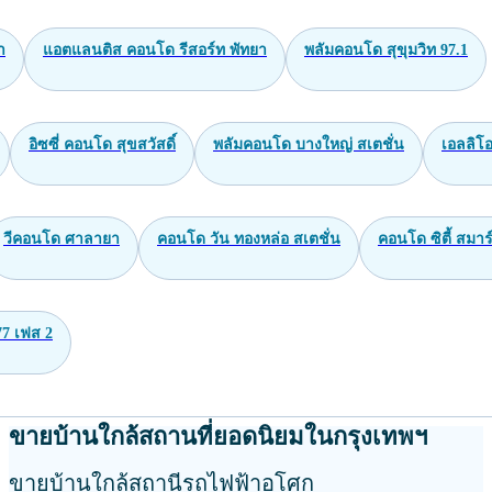
า
แอตแลนติส คอนโด รีสอร์ท พัทยา
พลัมคอนโด สุขุมวิท 97.1
อิซซี่ คอนโด สุขสวัสดิ์
พลัมคอนโด บางใหญ่ สเตชั่น
เอลลิโอ
วีคอนโด ศาลายา
คอนโด วัน ทองหล่อ สเตชั่น
คอนโด ซิตี้ สมาร์
77 เฟส 2
ขายบ้านใกล้สถานที่ยอดนิยมในกรุงเทพฯ
ขายบ้านใกล้สถานีรถไฟฟ้าอโศก