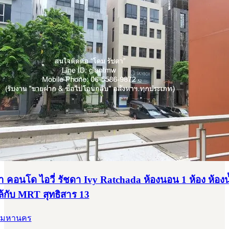
 คอนโด ไอวี่ รัชดา Ivy Ratchada ห้องนอน 1 ห้อง ห้องน้ำ
กล้กับ MRT สุทธิสาร 13
ทพมหานคร