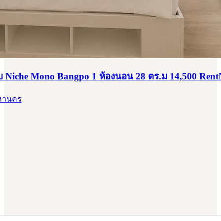
รบ Niche Mono Bangpo 1 ห้องนอน 28 ตร.ม 14,500 Re
มหานคร