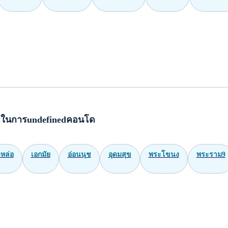
มในการundefinedคอนโด
หล่อ
เอกมัย
อ่อนนุช
อุดมสุข
พระโขนง
พระราม9