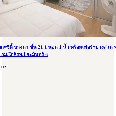
มกะซิตี้ บางนา ชั้น 21 1 นอน 1 น้ำ พร้อมเฟอร์ฯบางส่วน
กม.ใกล้รพ.ปิยะมินทร์ 6
าการ