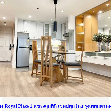
he Royal Place 1 แขวงลุมพินี เขตปทุมวัน,กรุงเทพมหาน