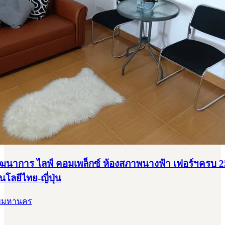
ฒนาการ ไลฟ์ คอมเพล็กซ์ ห้องสภาพนางฟ้า เฟอร์ฯครบ 25
โลยีไทย-ญี่ปุ่น
ทพมหานคร