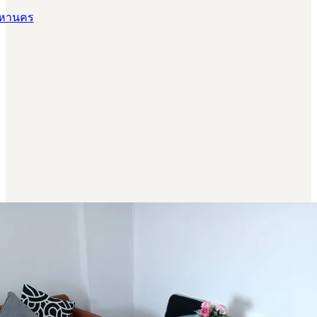
พมหานคร