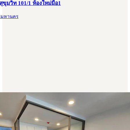
สุขุมวิท 101/1 ห้องใหม่มือ1
ทพมหานคร