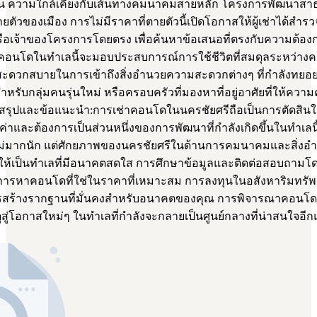
เช่น ความใกล้เคียงกับเส้นทางคมนาคมสายหลัก โครงการพัฒนาส
ัวของเมือง การไม่มีราคาที่ตายตัวนี้เปิดโอกาสให้ผู้เช่าได้ส
าหรือเจ้าของโครงการโดยตรง เพื่อค้นหาข้อเสนอที่ตรงกับความต
อกคอนโดในทำเลนี้จะมอบประสบการณ์การใช้ชีวิตที่สมดุลระหว่า
ะดวกสบายในการเข้าถึงสิ่งอำนวยความสะดวกต่างๆ ที่กำลังทยอยเ
สำหรับกลุ่มคนรุ่นใหม่ หรือครอบครัวที่มองหาที่อยู่อาศัยที่ให้ความ
ุปและข้อแนะนำ:การเช่าคอนโดในนครชัยศรีถือเป็นการตัดสินใจ
มค่าและต้องการเป็นส่วนหนึ่งของการพัฒนาที่กำลังเกิดขึ้นในทำเลน
ม่มากนัก แต่ศักยภาพของนครชัยศรีในด้านการคมนาคมและสิ่งอ
ห้เป็นทำเลที่มีอนาคตสดใส การศึกษาข้อมูลและติดต่อสอบถามโ
หาคอนโดที่ใช่ในราคาที่เหมาะสม การลงทุนในอสังหาริมทรัพย์ใน
อการสร้างรากฐานที่มั่นคงสำหรับอนาคตของคุณ การพิจารณาคอนโด
ูสู่โอกาสใหม่ๆ ในทำเลที่กำลังจะกลายเป็นศูนย์กลางที่น่าสนใจอีกแ