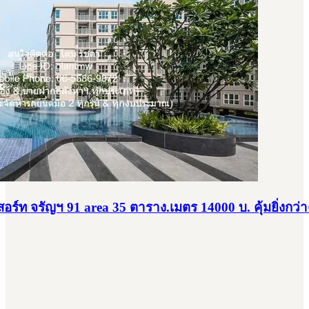
สอร์ท จรัญฯ 91 area 35 ตาราง.เมตร 14000 บ. คุ้มยิ่งกว่าค