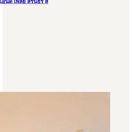
แอนด์ เพลย์ สิรินธร ส