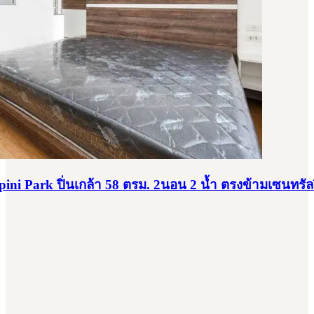
pini Park ปิ่นเกล้า 58 ตรม. 2นอน 2 น้ำ ตรงข้ามเซนทรัลป