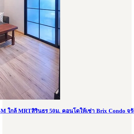
B-M ใกล้ MRTสิรินธร 50ม. คอนโดให้เช่า Brix Condo จรั