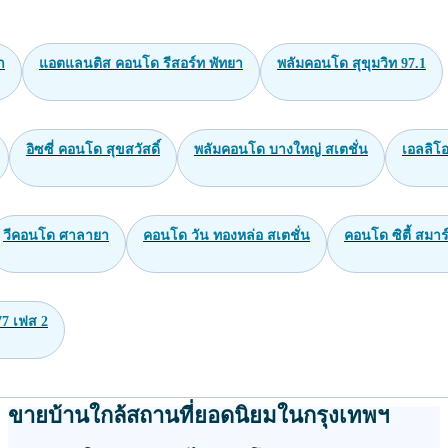
า
แอตแลนติส คอนโด รีสอร์ท พัทยา
พลัมคอนโด สุขุมวิท 97.1
อิซซี่ คอนโด สุขสวัสดิ์
พลัมคอนโด บางใหญ่ สเตชั่น
เอลลิโอ
วีคอนโด ศาลายา
คอนโด วัน ทองหล่อ สเตชั่น
คอนโด ซิตี้ สมาร์
77 เฟส 2
ขายบ้านใกล้สถานที่ยอดนิยมในกรุงเทพฯ