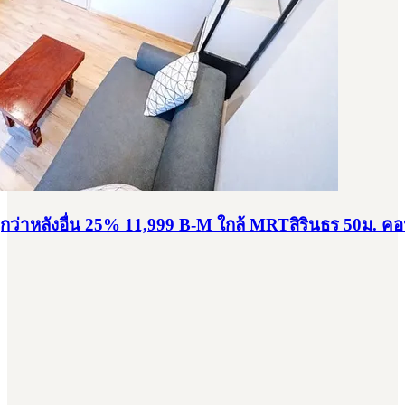
ูกว่าหลังอื่น 25% 11,999 B-M ใกล้ MRTสิรินธร 50ม. คอ