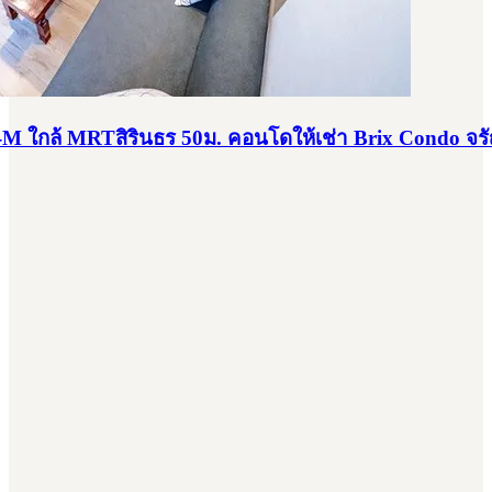
B-M ใกล้ MRTสิรินธร 50ม. คอนโดให้เช่า Brix Condo จรั