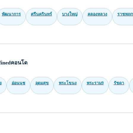
พัฒนาการ
ศรีนครินทร์
บางใหญ่
คลองหลวง
ราชพฤกษ
finedคอนโด
ย
อ่อนนุช
อุดมสุข
พระโขนง
พระราม9
รัชดา