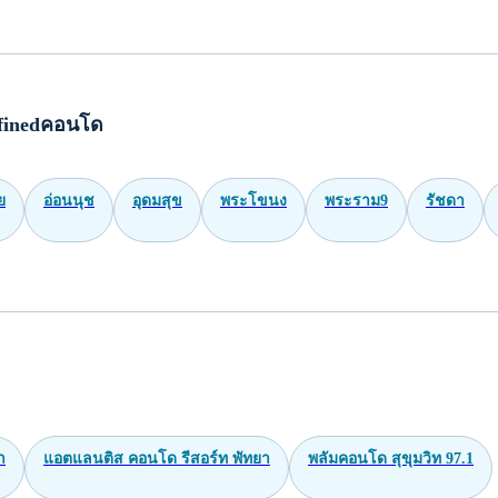
finedคอนโด
ย
อ่อนนุช
อุดมสุข
พระโขนง
พระราม9
รัชดา
า
แอตแลนติส คอนโด รีสอร์ท พัทยา
พลัมคอนโด สุขุมวิท 97.1