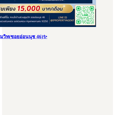
ุมวิท(ซอยอ่อนนุช 46)✨