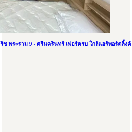
ิช พระราม 9 - ศรีนครินทร์ เฟอร์ครบ ใกล้แอร์พอร์ตลิ้งค์