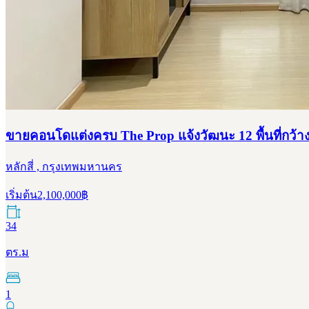
ขายคอนโดแต่งครบ The Prop แจ้งวัฒนะ 12 พื้นที่กว้า
หลักสี่ , กรุงเทพมหานคร
เริ่มต้น
2,100,000
฿
34
ตร.ม
1