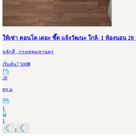
ให้เช่า คอนโด เดอะ ซี๊ด แจ้งวัฒนะ ใกล้- 1 ห้องนอน 2
หลักสี่ , กรุงเทพมหานคร
เริ่มต้น
7,500
฿
28
ตร.ม
1
1
1