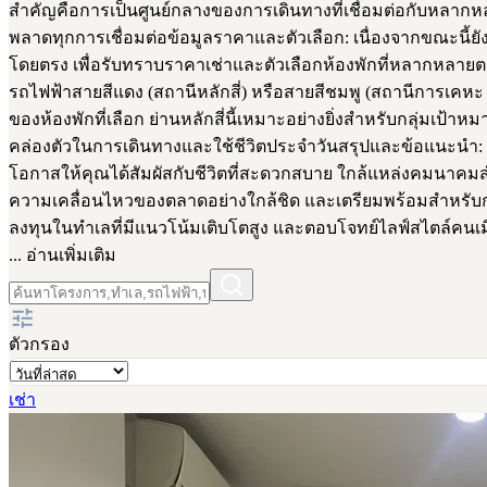
สำคัญคือการเป็นศูนย์กลางของการเดินทางที่เชื่อมต่อกับหลากหลา
พลาดทุกการเชื่อมต่อข้อมูลราคาและตัวเลือก: เนื่องจากขณะนี้ยั
โดยตรง เพื่อรับทราบราคาเช่าและตัวเลือกห้องพักที่หลากหลายตา
รถไฟฟ้าสายสีแดง (สถานีหลักสี่) หรือสายสีชมพู (สถานีการเค
ของห้องพักที่เลือก ย่านหลักสี่นี้เหมาะอย่างยิ่งสำหรับกลุ่มเป้า
คล่องตัวในการเดินทางและใช้ชีวิตประจำวันสรุปและข้อแนะนำ: 
โอกาสให้คุณได้สัมผัสกับชีวิตที่สะดวกสบาย ใกล้แหล่งคมนาค
ความเคลื่อนไหวของตลาดอย่างใกล้ชิด และเตรียมพร้อมสำหรับการเข
ลงทุนในทำเลที่มีแนวโน้มเติบโตสูง และตอบโจทย์ไลฟ์สไตล์คนเมื
... อ่านเพิ่มเติม
ตัวกรอง
เช่า