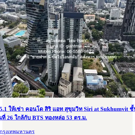
1 ให้เช่า คอนโด สิริ แอท สุขุมวิท Siri at Sukhumvit ชั้
ั้นที่ 26 ใกล้กับ BTS ทองหล่อ 53 ตร.ม.
 กรุงเทพมหานคร