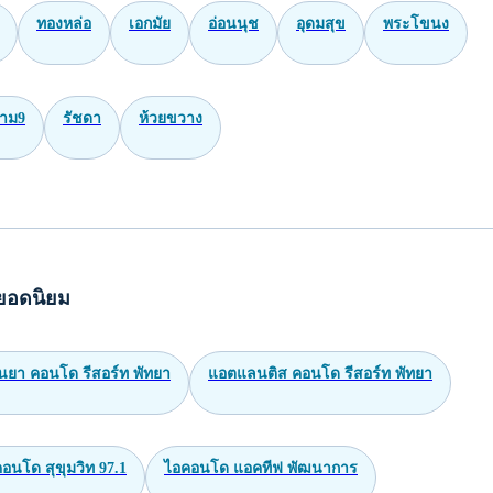
ทองหล่อ
เอกมัย
อ่อนนุช
อุดมสุข
พระโขนง
าม9
รัชดา
ห้วยขวาง
ยอดนิยม
นยา คอนโด รีสอร์ท พัทยา
แอตแลนติส คอนโด รีสอร์ท พัทยา
อนโด สุขุมวิท 97.1
ไอคอนโด แอคทีฟ พัฒนาการ