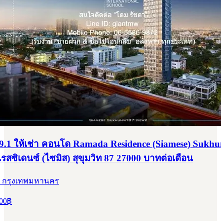
.1 ให้เช่า คอนโด Ramada Residence (Siamese) Sukhu
รสซิเดนซ์ (ไซมิส) สุขุมวิท 87 27000 บาทต่อเดือน
, กรุงเทพมหานคร
00
฿