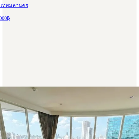
ุงเทพมหานคร
000
฿