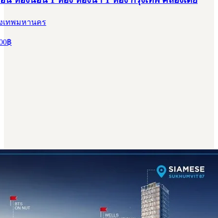
รุงเทพมหานคร
00
฿