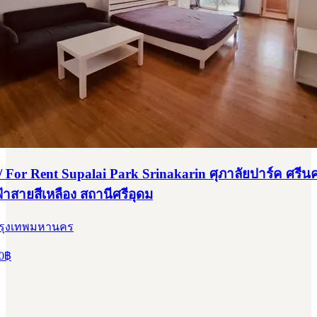
/ For Rent Supalai Park Srinakarin ศุภาลัยปาร์ค ศรีนค
้าสายสีเหลือง สถานีศรีอุดม
กรุงเทพมหานคร
0
฿