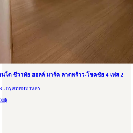
คอนโด ชีวาทัย ฮอลล์ มาร์ค ลาดพร้าว-โชคชัย 4 เฟส 2
ง , กรุงเทพมหานคร
00
฿