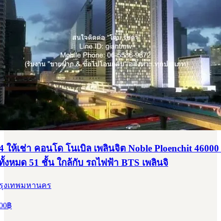
 ให้เช่า คอนโด โนเบิล เพลินจิต Noble Ploenchit 46000
นทั้งหมด 51 ชั้น ใกล้กับ รถไฟฟ้า BTS เพลินจิ
 กรุงเทพมหานคร
00
฿