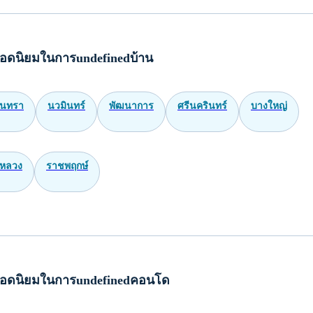
อดนิยมในการundefinedบ้าน
ินทรา
นวมินทร์
พัฒนาการ
ศรีนครินทร์
บางใหญ่
หลวง
ราชพฤกษ์
อดนิยมในการundefinedคอนโด