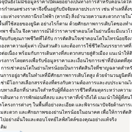
ัจจุบันยังไม่มีข้อมูลราคาเปิดเผยอย่างเป็นทางการสำหรับคอนโดให้
รกำหนดช่วงราคาจึงขึ้นอยู่กับปัจจัยหลายประการ เช่น ทำเลที่ตั้ง
ะยะห่างจากสถานีรถไฟฟ้า (หากมี) สิ่งอำนวยความสะดวกภายใ
นที่ใช้สอยของยูนิต อย่างไรก็ตาม ด้วยศักยภาพการเติบโตของทำเลท
เทพฯ ชั้นใน จึงคาดการณ์ได้ว่าราคาเช่าคอนโดในย่านนี้จะมีแนวโน
ทียบกับคุณภาพชีวิตที่ได้รับ การตัดสินใจเช่าคอนโดในไทรน้อยจึง
ี่มองหาความคุ้มค่า เป็นส่วนตัว และต้องการใช้ชีวิตในบรรยากาศที่
ต่อเนื่อง พร้อมกับการเดินทางที่สะดวกสบายสู่ตัวเมือง แนะนำให้ต
การโดยตรงเพื่อรับข้อมูลราคาและเงื่อนไขการเช่าที่อัปเดตที่ส
 การเช่าคอนโดในย่านไทรน้อยเป็นการตัดสินใจที่ชาญฉลาดสำหรับผ
ารอยู่อาศัยในทำเลที่มีศักยภาพการเติบโตสูง ด้วยจำนวนยูนิตที่ย
ู้เช่ามีโอกาสเลือกสรรห้องที่ตรงกับความต้องการและงบประมาณได้
ทางเลือกที่น่าสนใจสำหรับผู้ที่ต้องการชีวิตที่สมดุลระหว่างคว
ดินทาง การพักผ่อนที่สงบ และราคาที่เข้าถึงได้ แนะนำให้ผู้ที่ส
ลโครงการต่างๆ ในพื้นที่อย่างละเอียด และพิจารณาปัจจัยด้านการเด
สะดวก และศักยภาพของย่านไทรน้อยในอนาคต เพื่อให้การตัดสิ
ไปอย่างมั่นใจและตอบโจทย์ไลฟ์สไตล์ของคุณอย่างแท้จริง
เติม