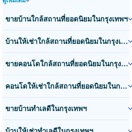
ดูเพิ่มเติม
ขายบ้านใกล้สถานที่ยอดนิยมในกรุงเทพฯ
บ้านให้เช่าใกล้สถานที่ยอดนิยมในกรุงเทพฯ
ขายคอนโดใกล้สถานที่ยอดนิยมในกรุงเทพฯ
คอนโดให้เช่าใกล้สถานที่ยอดนิยมในกรุงเทพฯ
ขายบ้านทำเลดีในกรุงเทพฯ
บ้านให้เช่าทำเลดีในกรุงเทพฯ