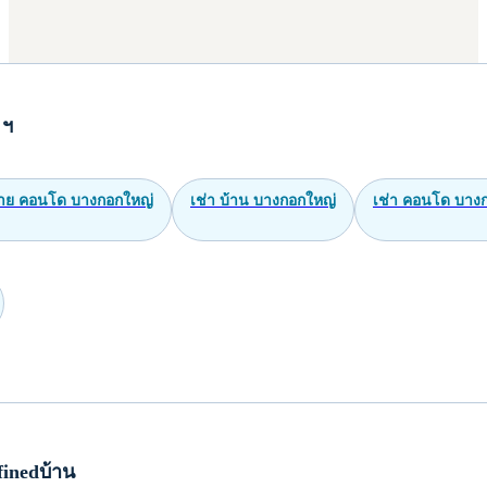
 ฯ
าย คอนโด บางกอกใหญ่
เช่า บ้าน บางกอกใหญ่
เช่า คอนโด บาง
inedบ้าน