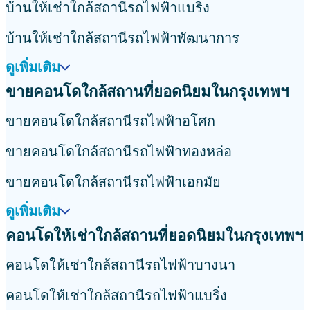
บ้านให้เช่าใกล้สถานีรถไฟฟ้าแบริ่ง
บ้านให้เช่าใกล้สถานีรถไฟฟ้าพัฒนาการ
ดูเพิ่มเติม
ขายคอนโดใกล้สถานที่ยอดนิยมในกรุงเทพฯ
ขายคอนโดใกล้สถานีรถไฟฟ้าอโศก
ขายคอนโดใกล้สถานีรถไฟฟ้าทองหล่อ
ขายคอนโดใกล้สถานีรถไฟฟ้าเอกมัย
ดูเพิ่มเติม
คอนโดให้เช่าใกล้สถานที่ยอดนิยมในกรุงเทพฯ
คอนโดให้เช่าใกล้สถานีรถไฟฟ้าบางนา
คอนโดให้เช่าใกล้สถานีรถไฟฟ้าแบริ่ง