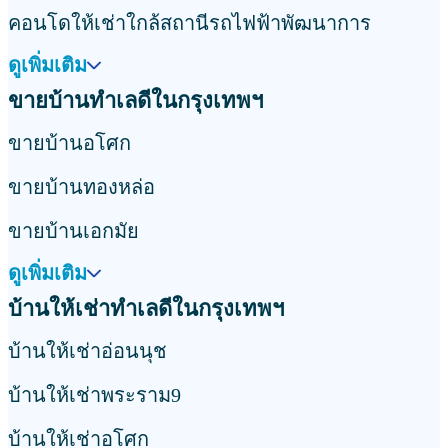
คอนโดให้เช่าใกล้สถานีรถไฟฟ้าพัฒนาการ
ดูเพิ่มเติม
ขายบ้านทำเลดีในกรุงเทพฯ
ขายบ้านอโศก
ขายบ้านทองหล่อ
ขายบ้านเอกมัย
ดูเพิ่มเติม
บ้านให้เช่าทำเลดีในกรุงเทพฯ
บ้านให้เช่าอ่อนนุช
บ้านให้เช่าพระราม9
บ้านให้เช่าอโศก