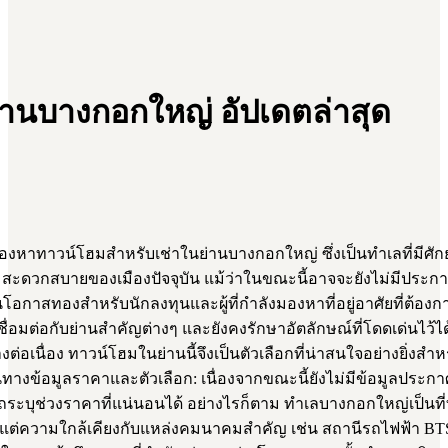
่านบางกอกใหญ่ อัปเดตล่าสุด
มองหาทาวน์โฮมสำหรับเช่าในย่านบางกอกใหญ่ ซึ่งเป็นทำเลที่มีศัก
สะดวกสบายของเมืองปัจจุบัน แม้ว่าในขณะนี้อาจจะยังไม่มีประ
็นโอกาสทองสำหรับนักลงทุนและผู้ที่กำลังมองหาที่อยู่อาศัยที่ต้
อมต่อกับย่านสำคัญต่างๆ และยังคงรักษาอัตลักษณ์ที่โดดเด่นไว้ได้
อเนื่อง ทาวน์โฮมในย่านนี้จึงเป็นตัวเลือกที่น่าสนใจอย่างยิ่งสำหรับ
ข้อมูลราคาและตัวเลือก: เนื่องจากขณะนี้ยังไม่มีข้อมูลประกา
บุช่วงราคาที่แน่นอนได้ อย่างไรก็ตาม ทำเลบางกอกใหญ่เป็นที่ทร
้งแต่ความใกล้เคียงกับแหล่งคมนาคมสำคัญ เช่น สถานีรถไฟฟ้า BTS 