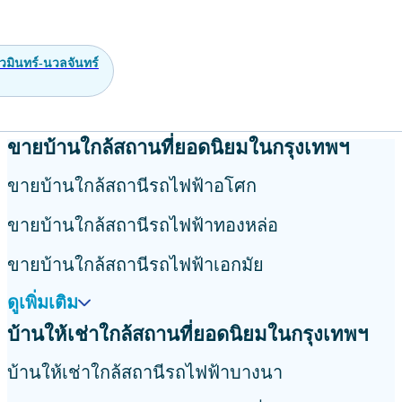
วมินทร์-นวลจันทร์
ขายบ้านใกล้สถานที่ยอดนิยมในกรุงเทพฯ
ขายบ้านใกล้สถานีรถไฟฟ้าอโศก
ขายบ้านใกล้สถานีรถไฟฟ้าทองหล่อ
ขายบ้านใกล้สถานีรถไฟฟ้าเอกมัย
ดูเพิ่มเติม
บ้านให้เช่าใกล้สถานที่ยอดนิยมในกรุงเทพฯ
บ้านให้เช่าใกล้สถานีรถไฟฟ้าบางนา