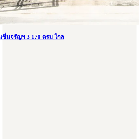
นชื่นจรัญฯ 3 170 ตรม ใกล